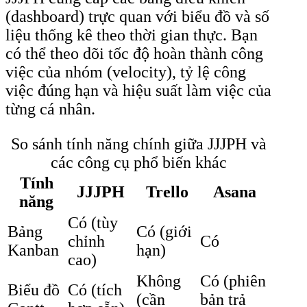
(dashboard) trực quan với biểu đồ và số
liệu thống kê theo thời gian thực. Bạn
có thể theo dõi tốc độ hoàn thành công
việc của nhóm (velocity), tỷ lệ công
việc đúng hạn và hiệu suất làm việc của
từng cá nhân.
So sánh tính năng chính giữa JJJPH và
các công cụ phổ biến khác
Tính
JJJPH
Trello
Asana
năng
Có (tùy
Bảng
Có (giới
chỉnh
Có
Kanban
hạn)
cao)
Không
Có (phiên
Biểu đồ
Có (tích
(cần
bản trả