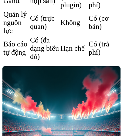
Gantt
hợp sẵn)
plugin)
phí)
Quản lý
Có (trực
Có (cơ
nguồn
Không
quan)
bản)
lực
Có (đa
Báo cáo
Có (trả
dạng biểu
Hạn chế
tự động
phí)
đồ)