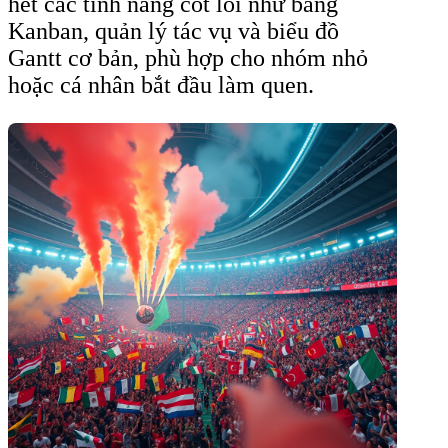
hết các tính năng cốt lõi như bảng
Kanban, quản lý tác vụ và biểu đồ
Gantt cơ bản, phù hợp cho nhóm nhỏ
hoặc cá nhân bắt đầu làm quen.