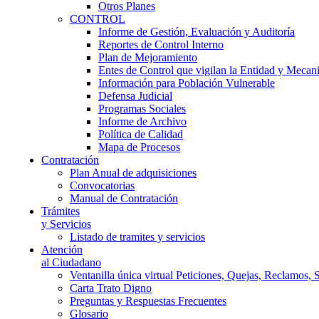
Otros Planes
CONTROL
Informe de Gestión, Evaluación y Auditoría
Reportes de Control Interno
Plan de Mejoramiento
Entes de Control que vigilan la Entidad y Mecan
Información para Población Vulnerable
Defensa Judicial
Programas Sociales
Informe de Archivo
Política de Calidad
Mapa de Procesos
Contratación
Plan Anual de adquisiciones
Convocatorias
Manual de Contratación
Trámites
y Servicios
Listado de tramites y servicios
Atención
al Ciudadano
Ventanilla única virtual Peticiones, Quejas, Reclamos, 
Carta Trato Digno
Preguntas y Respuestas Frecuentes
Glosario