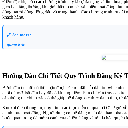
Điểm đặc biệt của các chương trình này là sự đa dạng và linh hoạt, 
gieo hạt, tặng thưởng khi giới thiệu bạn bè, và nhiều hoạt động thu 
đồng người dùng đông đảo và trung thành. Các chương trình ưu đãi nà
khách hàng.
🔗 See more:
game iwin
Hướng Dẫn Chi Tiết Quy Trình Đăng Ký T
Bước đầu tiên để có thể nhận được các ưu đãi hấp dẫn từ iwinclub c
chơi dù mới bắt đầu hay đã có kinh nghiệm. Bạn chỉ cần truy cập tran
cấp thông tin chính xác có thể giúp hệ thống xác thực danh tính, từ 
Sau khi điền thông tin, quy trình xác thực diễn ra qua mã OTP gửi v
chính thức hoạt động. Người dùng có thể đăng nhập để khám phá các tr
bước quan trọng để mở ra cánh cửa chiến thắng và tối đa hóa quyền lợi