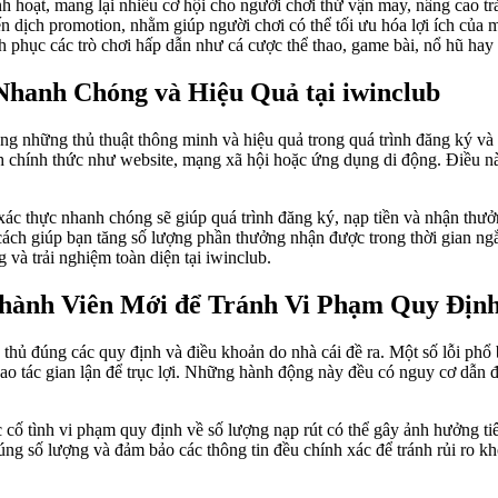
nh hoạt, mang lại nhiều cơ hội cho người chơi thử vận may, nâng cao tr
n dịch promotion, nhằm giúp người chơi có thể tối ưu hóa lợi ích của 
 phục các trò chơi hấp dẫn như cá cược thể thao, game bài, nổ hũ hay l
hanh Chóng và Hiệu Quả tại iwinclub
dụng những thủ thuật thông minh và hiệu quả trong quá trình đăng ký và
nh chính thức như website, mạng xã hội hoặc ứng dụng di động. Điều nà
ác xác thực nhanh chóng sẽ giúp quá trình đăng ký, nạp tiền và nhận th
 cách giúp bạn tăng số lượng phần thưởng nhận được trong thời gian ng
và trải nghiệm toàn diện tại iwinclub.
hành Viên Mới để Tránh Vi Phạm Quy Địn
n thủ đúng các quy định và điều khoản do nhà cái đề ra. Một số lỗi ph
hao tác gian lận để trục lợi. Những hành động này đều có nguy cơ dẫn 
cố tình vi phạm quy định về số lượng nạp rút có thể gây ảnh hưởng tiê
 đúng số lượng và đảm bảo các thông tin đều chính xác để tránh rủi r