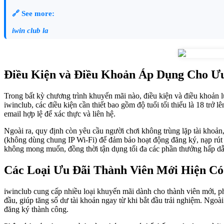
🔗 See more:
iwin club la
Điều Kiện và Điều Khoản Áp Dụng Cho Ưu
Trong bất kỳ chương trình khuyến mãi nào, điều kiện và điều khoản l
iwinclub, các điều kiện cần thiết bao gồm độ tuổi tối thiểu là 18 trở l
email hợp lệ để xác thực và liên hệ.
Ngoài ra, quy định còn yêu cầu người chơi không trùng lặp tài khoản
(không dùng chung IP Wi-Fi) để đảm bảo hoạt động đăng ký, nạp rút v
không mong muốn, đồng thời tận dụng tối đa các phần thưởng hấp dẫ
Các Loại Ưu Đãi Thành Viên Mới Hiện Có 
iwinclub cung cấp nhiều loại khuyến mãi dành cho thành viên mới, ph
đầu, giúp tăng số dư tài khoản ngay từ khi bắt đầu trải nghiệm. Ngoà
đăng ký thành công.