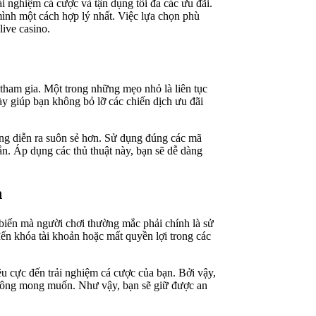
ải nghiệm cá cược và tận dụng tối đa các ưu đãi.
mình một cách hợp lý nhất. Việc lựa chọn phù
ive casino.
 tham gia. Một trong những mẹo nhỏ là liên tục
y giúp bạn không bỏ lỡ các chiến dịch ưu đãi
ưởng diễn ra suôn sẻ hơn. Sử dụng đúng các mã
ắn. Áp dụng các thủ thuật này, bạn sẽ dễ dàng
h
ổ biến mà người chơi thường mắc phải chính là sử
đến khóa tài khoản hoặc mất quyền lợi trong các
u cực đến trải nghiệm cá cược của bạn. Bởi vậy,
o không mong muốn. Như vậy, bạn sẽ giữ được an