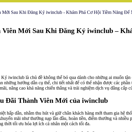
 Mới Sau Khi Đăng Ký iwinclub - Khám Phá Cơ Hội Tiềm Năng Để
Viên Mới Sau Khi Đăng Ký iwinclub – Kh
inclub là chủ đề không thể bỏ qua dành cho những ai muốn tận dụng
n những hướng dẫn cụ thể, chi tiết nhất để có thể nhận được các phần
 mãi, nâng cao khả năng chiến thắng và trải nghiệm dịch vụ đẳng cấp 
u Đãi Thành Viên Mới của iwinclub
iệt hấp dẫn, nhằm thu hút và giữ chân khách hàng mới tham gia hệ thốn
khuyến mãi như thưởng nạp lần đầu, hoàn tiền, điểm thưởng và nhiều p
 thời tối ưu hóa lợi ích cá nhân một cách tối đa.