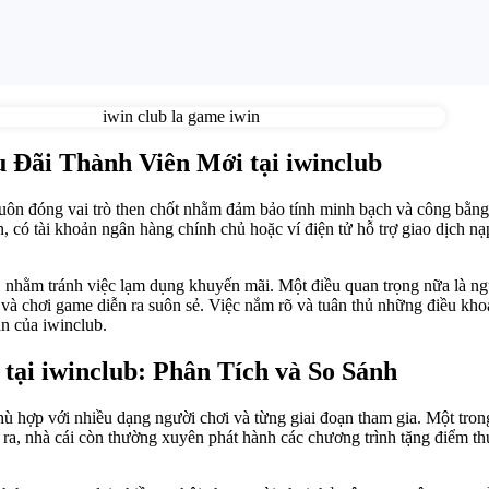
 Đãi Thành Viên Mới tại iwinclub
uôn đóng vai trò then chốt nhằm đảm bảo tính minh bạch và công bằng.
ên, có tài khoản ngân hàng chính chủ hoặc ví điện tử hỗ trợ giao dịch nạp
, nhằm tránh việc lạm dụng khuyến mãi. Một điều quan trọng nữa là ngư
à chơi game diễn ra suôn sẻ. Việc nắm rõ và tuân thủ những điều khoả
n của iwinclub.
tại iwinclub: Phân Tích và So Sánh
ù hợp với nhiều dạng người chơi và từng giai đoạn tham gia. Một tron
i ra, nhà cái còn thường xuyên phát hành các chương trình tặng điểm th