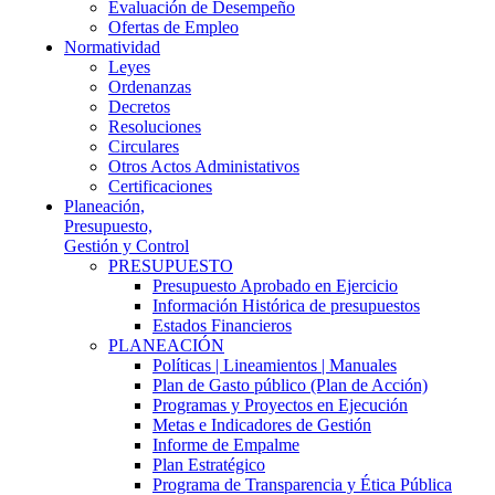
Evaluación de Desempeño
Ofertas de Empleo
Normatividad
Leyes
Ordenanzas
Decretos
Resoluciones
Circulares
Otros Actos Administativos
Certificaciones
Planeación,
Presupuesto,
Gestión y Control
PRESUPUESTO
Presupuesto Aprobado en Ejercicio
Información Histórica de presupuestos
Estados Financieros
PLANEACIÓN
Políticas | Lineamientos | Manuales
Plan de Gasto público (Plan de Acción)
Programas y Proyectos en Ejecución
Metas e Indicadores de Gestión
Informe de Empalme
Plan Estratégico
Programa de Transparencia y Ética Pública