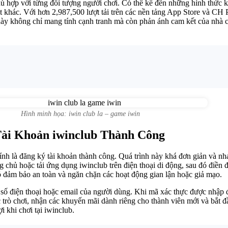
phù hợp với từng đối tượng người chơi. Có thể kể đến những hình thức
hút khác. Với hơn 2,987,500 lượt tải trên các nền tảng App Store và CH
y không chỉ mang tính cạnh tranh mà còn phản ánh cam kết của nhà cái
Hình minh họa: iwin club la – game iwin
ài Khoản iwinclub Thành Công
hính là đăng ký tài khoản thành công. Quá trình này khá đơn giản và 
g chủ hoặc tải ứng dụng iwinclub trên điện thoại di động, sau đó điền 
đó đảm bảo an toàn và ngăn chặn các hoạt động gian lận hoặc giả mạo.
ề số điện thoại hoặc email của người dùng. Khi mã xác thực được nhập 
ò chơi, nhận các khuyến mãi dành riêng cho thành viên mới và bắt đầu 
 khi chơi tại iwinclub.