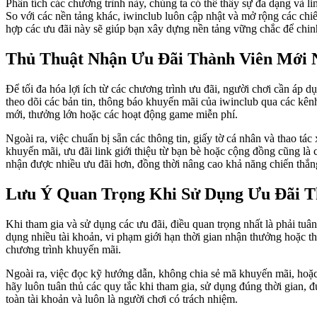
Phân tích các chương trình này, chúng ta có thể thấy sự đa dạng và li
So với các nền tảng khác, iwinclub luôn cập nhật và mở rộng các chiế
hợp các ưu đãi này sẽ giúp bạn xây dựng nền tảng vững chắc để chinh
Thủ Thuật Nhận Ưu Đãi Thành Viên Mới N
Để tối đa hóa lợi ích từ các chương trình ưu đãi, người chơi cần áp 
theo dõi các bản tin, thông báo khuyến mãi của iwinclub qua các kê
mới, thưởng lớn hoặc các hoạt động game miễn phí.
Ngoài ra, việc chuẩn bị sẵn các thông tin, giấy tờ cá nhân và thao t
khuyến mãi, ưu đãi link giới thiệu từ bạn bè hoặc cộng đồng cũng là
nhận được nhiều ưu đãi hơn, đồng thời nâng cao khả năng chiến thắng 
Lưu Ý Quan Trọng Khi Sử Dụng Ưu Đãi T
Khi tham gia và sử dụng các ưu đãi, điều quan trọng nhất là phải tuâ
dụng nhiều tài khoản, vi phạm giới hạn thời gian nhận thưởng hoặc t
chương trình khuyến mãi.
Ngoài ra, việc đọc kỹ hướng dẫn, không chia sẻ mã khuyến mãi, hoặc 
hãy luôn tuân thủ các quy tắc khi tham gia, sử dụng đúng thời gian,
toàn tài khoản và luôn là người chơi có trách nhiệm.