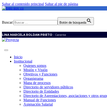
Saltar al contenido principal
Saltar al pie de página
Buscar:
Botón de búsqueda
LINA MARCELA ROLDAN PRIETO
- Gerente
Inicio
Institucional
Quienes somos
Misión y Visión
Objetivos y Funciones
Organigrama
Mapa de procesos
Directorio de servidores públicos
Directorio de Entidades
Directorio de Agremiaciones, asociaciones y otros grupo
Manual de Funciones
Asignación Salarial