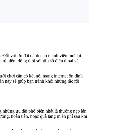
 Đối với ưu đãi dành cho thành viên mới tại
 rút tiền, đồng thời sở hữu số điện thoại và
ời chơi cần có kết nối mạng internet ổn định
n này sẽ giúp bạn tránh khỏi những rắc rối
g những ưu đãi phổ biến nhất là thưởng nạp lần
ưởng, hoàn tiền, hoặc quà tặng miễn phí sau khi