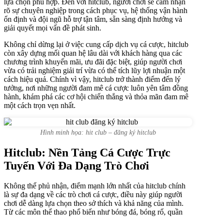
lựa chọn phù hợp. Đến với hitclub, người chơi sẽ cảm nhận
rõ sự chuyên nghiệp trong cách phục vụ, hệ thống vận hành
ổn định và đội ngũ hỗ trợ tận tâm, sẵn sàng định hướng và
giải quyết mọi vấn đề phát sinh.
Không chỉ dừng lại ở việc cung cấp dịch vụ cá cược, hitclub
còn xây dựng mối quan hệ lâu dài với khách hàng qua các
chương trình khuyến mãi, ưu đãi đặc biệt, giúp người chơi
vừa có trải nghiệm giải trí vừa có thể tích lũy lợi nhuận một
cách hiệu quả. Chính vì vậy, hitclub trở thành điểm đến lý
tưởng, nơi những người đam mê cá cược luôn yên tâm đồng
hành, khám phá các cơ hội chiến thắng và thỏa mãn đam mê
một cách trọn vẹn nhất.
Hình minh họa: hit club – đăng ký hitclub
Hitclub: Nền Tảng Cá Cược Trực
Tuyến Với Đa Dạng Trò Chơi
Không thể phủ nhận, điểm mạnh lớn nhất của hitclub chính
là sự đa dạng về các trò chơi cá cược, điều này giúp người
chơi dễ dàng lựa chọn theo sở thích và khả năng của mình.
Từ các môn thể thao phổ biến như bóng đá, bóng rổ, quần