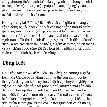
cùng phương thức thanh toán đa dạng, nhanh chóng chính là
những điểm cộng vượt trội, giúp nền tảng này ngày càng
phát triển mạnh mẽ và giữ vững vị trí hàng đầu trong lòng
người chơi yêu thích cá cược.
Không dừng lại ở đó, sự liên kết chặt chẽ giữa nền tảng và
cộng đồng người chơi cùng với các hoạt động như tổ chức
giải đấu, sân chơi cộng đồng, các event hấp dẫn còn tạo ra
một môi trường cá cược lành mạnh, giải trí cao và có tính
cạnh tranh. Từ đó, hitclub đã thực sự trở thành điểm đến toàn
diện, là nơi các cược thủ có thể gửi gắm đam mê, chiến thắng
và xây dựng cuộc sống tốt đẹp hơn bằng niềm vui cá cược
chân chính, minh bạch và bền vững.
Tổng Kết
Như vậy, hitclub – Điểm Đến Tin Cậy Cho Những Người
Đam Mê Cá Cược đã khẳng định vị thế của mình với hệ
thống đa dạng, an toàn, uy tín và dịch vụ chuyên nghiệp. Từ
việc cung cấp các trò chơi phong phú, khuyến mãi hấp dẫn,
đến các phương thức thanh toán tiện lợi, đảm bảo an toàn
tuyệt đối, tất cả đều góp phần mang đến trải nghiệm cá cược
hoàn hảo cho người chơi. Một nền tảng cá cược không chỉ
đơn thuần là nơi giải trí mà còn là nơi giúp bạn chiến thắng,