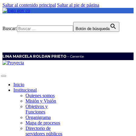
Saltar al contenido principal
Saltar al pie de página
Buscar:
Botón de búsqueda
LINA MARCELA ROLDAN PRIETO
- Gerente
Inicio
Institucional
Quienes somos
Misión y Visión
Objetivos y
Funciones
Organigrama
Mapa de procesos
Directorio de
servidores públicos