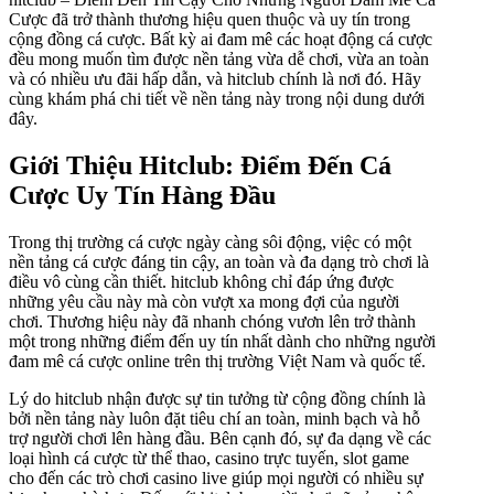
Cược đã trở thành thương hiệu quen thuộc và uy tín trong
cộng đồng cá cược. Bất kỳ ai đam mê các hoạt động cá cược
đều mong muốn tìm được nền tảng vừa dễ chơi, vừa an toàn
và có nhiều ưu đãi hấp dẫn, và hitclub chính là nơi đó. Hãy
cùng khám phá chi tiết về nền tảng này trong nội dung dưới
đây.
Giới Thiệu Hitclub: Điểm Đến Cá
Cược Uy Tín Hàng Đầu
Trong thị trường cá cược ngày càng sôi động, việc có một
nền tảng cá cược đáng tin cậy, an toàn và đa dạng trò chơi là
điều vô cùng cần thiết. hitclub không chỉ đáp ứng được
những yêu cầu này mà còn vượt xa mong đợi của người
chơi. Thương hiệu này đã nhanh chóng vươn lên trở thành
một trong những điểm đến uy tín nhất dành cho những người
đam mê cá cược online trên thị trường Việt Nam và quốc tế.
Lý do hitclub nhận được sự tin tưởng từ cộng đồng chính là
bởi nền tảng này luôn đặt tiêu chí an toàn, minh bạch và hỗ
trợ người chơi lên hàng đầu. Bên cạnh đó, sự đa dạng về các
loại hình cá cược từ thể thao, casino trực tuyến, slot game
cho đến các trò chơi casino live giúp mọi người có nhiều sự