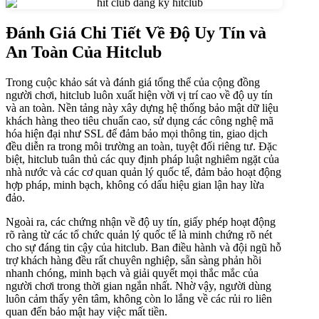
Đánh Giá Chi Tiết Về Độ Uy Tín và
An Toàn Của Hitclub
Trong cuộc khảo sát và đánh giá tổng thể của cộng đồng
người chơi, hitclub luôn xuất hiện vời vị trí cao về độ uy tín
và an toàn. Nền tảng này xây dựng hệ thống bảo mật dữ liệu
khách hàng theo tiêu chuẩn cao, sử dụng các công nghệ mã
hóa hiện đại như SSL để đảm bảo mọi thông tin, giao dịch
đều diễn ra trong môi trường an toàn, tuyệt đối riêng tư. Đặc
biệt, hitclub tuân thủ các quy định pháp luật nghiêm ngặt của
nhà nước và các cơ quan quản lý quốc tế, đảm bảo hoạt động
hợp pháp, minh bạch, không có dấu hiệu gian lận hay lừa
đảo.
Ngoài ra, các chứng nhận về độ uy tín, giấy phép hoạt động
rõ ràng từ các tổ chức quản lý quốc tế là minh chứng rõ nét
cho sự đáng tin cậy của hitclub. Ban điều hành và đội ngũ hỗ
trợ khách hàng đều rất chuyên nghiệp, sẵn sàng phản hồi
nhanh chóng, minh bạch và giải quyết mọi thắc mắc của
người chơi trong thời gian ngắn nhất. Nhờ vậy, người dùng
luôn cảm thấy yên tâm, không còn lo lắng về các rủi ro liên
quan đến bảo mật hay việc mất tiền.