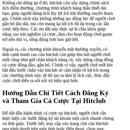
Không chỉ dừng lại ở đó, hitclub còn xây dựng chính sách
tích điểm thưởng, chương trình khách hàng thân thiết dài
hạn, giúp người dùng tích lũy lợi ích khi thường xuyên tham
gia. Chính sách này không những tạo động lực để người chơi
gắn bó lâu dài, mà còn mang lại lợi ích tối đa trong các lần
cược tiếp theo. Các ưu đãi này thực sự là chìa khóa giúp
nâng cao trải nghiệm cá cược, làm cho hoạt động chơi game
trở nên thú vị, sống động hơn bao giờ hết.
Ngoài ra, các chương trình khuyến mãi thường xuyên, có
tính cạnh tranh cao của hitclub còn giúp thu hút người chơi
mới cũng như giữ chân khách hàng cũ, xây dựng cộng đồng
cá cược đông đảo, gắn bó. Chính vì vậy, người chơi mới khi
bắt đầu bước chân vào hitclub sẽ cảm nhận rõ lợi ích trong
các chương trình này, từ đó tạo ra tâm lý tích cực, thúc đẩy
cuộc chơi diễn ra sôi nổi và hiệu quả hơn.
Hướng Dẫn Chi Tiết Cách Đăng Ký
và Tham Gia Cá Cược Tại Hitclub
Để bắt đầu hành trình cá cược tại hitclub, người chơi cần
thực hiện các bước đăng ký tài khoản một cách nhanh chóng
và đơn giản. Trước hết, truy cập vào trang chủ của hitclub
qua trình duyệt trên máy tính hoặc điện thoại, chọn mục