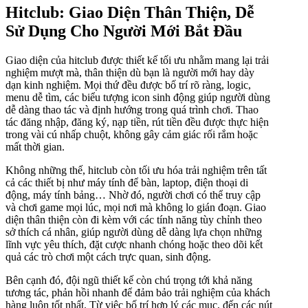
Hitclub: Giao Diện Thân Thiện, Dễ
Sử Dụng Cho Người Mới Bắt Đầu
Giao diện của hitclub được thiết kế tối ưu nhằm mang lại trải
nghiệm mượt mà, thân thiện dù bạn là người mới hay dày
dạn kinh nghiệm. Mọi thứ đều được bố trí rõ ràng, logic,
menu dễ tìm, các biểu tượng icon sinh động giúp người dùng
dễ dàng thao tác và định hướng trong quá trình chơi. Thao
tác đăng nhập, đăng ký, nạp tiền, rút tiền đều được thực hiện
trong vài cú nhấp chuột, không gây cảm giác rối rắm hoặc
mất thời gian.
Không những thế, hitclub còn tối ưu hóa trải nghiệm trên tất
cả các thiết bị như máy tính để bàn, laptop, điện thoại di
động, máy tính bảng… Nhờ đó, người chơi có thể truy cập
và chơi game mọi lúc, mọi nơi mà không lo gián đoạn. Giao
diện thân thiện còn đi kèm với các tính năng tùy chỉnh theo
sở thích cá nhân, giúp người dùng dễ dàng lựa chọn những
lĩnh vực yêu thích, đặt cược nhanh chóng hoặc theo dõi kết
quả các trò chơi một cách trực quan, sinh động.
Bên cạnh đó, đội ngũ thiết kế còn chú trọng tới khả năng
tương tác, phản hồi nhanh để đảm bảo trải nghiệm của khách
hàng luôn tốt nhất. Từ việc bố trí hợp lý các mục, đến các nút