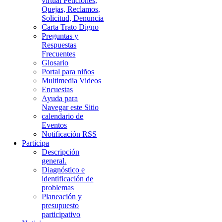
virtual Peticiones,
Quejas, Reclamos,
Solicitud, Denuncia
Carta Trato Digno
Preguntas y
Respuestas
Frecuentes
Glosario
Portal para niños
Multimedia Videos
Encuestas
Ayuda para
Navegar este Sitio
calendario de
Eventos
Notificación RSS
Participa
Descripción
general.
Diagnóstico e
identificación de
problemas
Planeación y
presupuesto
participativo