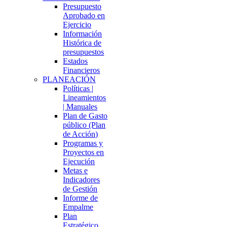
Presupuesto
Aprobado en
Ejercicio
Información
Histórica de
presupuestos
Estados
Financieros
PLANEACIÓN
Políticas |
Lineamientos
| Manuales
Plan de Gasto
público (Plan
de Acción)
Programas y
Proyectos en
Ejecución
Metas e
Indicadores
de Gestión
Informe de
Empalme
Plan
Estratégico