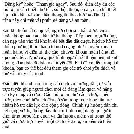
“Đăng ký” hoặc “Tham gia ngay”. Sau đó, điền đầy đủ các
thông tin cần thiết như tên, số điện thoại, email, địa chỉ, thiết
lập mật khẩu và xác nhận thông tin theo hướng dẫn. Quá
trình này chỉ mất vài phút, dễ dàng và an toàn.
Sau khi hoàn tất đăng ký, người chơi sẽ nhận được email
hoặc thông báo xác nhận từ hệ thống. Tiếp theo, người dùng
cần nạp tiền vào tài khoản để bắt đầu đặt cược. hitclub hỗ trợ
nhiều phương thức thanh toán đa dạng như chuyển khoản
ngân hàng, ví điện tử, thẻ cào, chuyển khoản ngân hàng nội
địa quốc tế… Nhờ vậy, quá trình nạp/rút rất thuận tiện, nhanh
chóng, đảm bảo độ bảo mật tuyệt đối. Khi đã có tiền trong tài
khoản, bạn có thể bắt đầu tham gia các trò chơi yêu thích và
thử vận may của mình.
Đặc biệt, hitclub còn cung cấp dịch vụ hướng dẫn, tư vấn
trực tuyến giúp người chơi mới dễ dàng làm quen và nâng
cao kỹ năng cá cược. Các thông tin như cách chơi, chiến
lược, mẹo chơi hữu ích đều có sẵn trong mục blog, tin tức
nhằm hỗ trợ đắc lực cho cộng đồng. Chính sự hướng dẫn chi
tiết cộng với hệ thống đầy đủ các tính năng đã giúp người
chơi từng bước làm quen và tận hưởng niềm vui trong thế
giới cá cược trực tuyến một cách dễ dàng, an toàn và hiệu
quả.