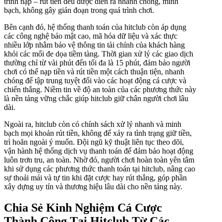
trình nạp – rút tiền đều được diễn ra nhanh chóng, minh
bạch, không gây gián đoạn trong quá trình chơi.
Bên cạnh đó, hệ thống thanh toán của hitclub còn áp dụng
các công nghệ bảo mật cao, mã hóa dữ liệu và xác thực
nhiều lớp nhằm bảo vệ thông tin tài chính của khách hàng
khỏi các mối đe dọa tiềm tàng. Thời gian xử lý các giao dịch
thường chỉ từ vài phút đến tối đa là 15 phút, đảm bảo người
chơi có thể nạp tiền và rút tiền một cách thuận tiện, nhanh
chóng để tập trung tuyệt đối vào các hoạt động cá cược và
chiến thắng. Niềm tin về độ an toàn của các phương thức này
là nền tảng vững chắc giúp hitclub giữ chân người chơi lâu
dài.
Ngoài ra, hitclub còn có chính sách xử lý nhanh và minh
bạch mọi khoản rút tiền, không để xảy ra tình trạng giữ tiền,
trì hoãn ngoài ý muốn. Đội ngũ kỹ thuật liên tục theo dõi,
vận hành hệ thống dịch vụ thanh toán để đảm bảo hoạt động
luôn trơn tru, an toàn. Nhờ đó, người chơi hoàn toàn yên tâm
khi sử dụng các phương thức thanh toán tại hitclub, nâng cao
sự thoải mái và tự tin khi đặt cược hay rút thắng, góp phần
xây dựng uy tín và thương hiệu lâu dài cho nền tảng này.
Chia Sẻ Kinh Nghiệm Cá Cược
Thành Công Tại Hitclub Từ Các