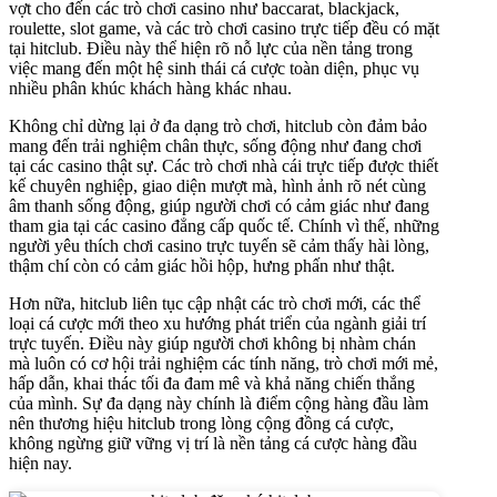
vợt cho đến các trò chơi casino như baccarat, blackjack,
roulette, slot game, và các trò chơi casino trực tiếp đều có mặt
tại hitclub. Điều này thể hiện rõ nỗ lực của nền tảng trong
việc mang đến một hệ sinh thái cá cược toàn diện, phục vụ
nhiều phân khúc khách hàng khác nhau.
Không chỉ dừng lại ở đa dạng trò chơi, hitclub còn đảm bảo
mang đến trải nghiệm chân thực, sống động như đang chơi
tại các casino thật sự. Các trò chơi nhà cái trực tiếp được thiết
kế chuyên nghiệp, giao diện mượt mà, hình ảnh rõ nét cùng
âm thanh sống động, giúp người chơi có cảm giác như đang
tham gia tại các casino đẳng cấp quốc tế. Chính vì thế, những
người yêu thích chơi casino trực tuyến sẽ cảm thấy hài lòng,
thậm chí còn có cảm giác hồi hộp, hưng phấn như thật.
Hơn nữa, hitclub liên tục cập nhật các trò chơi mới, các thể
loại cá cược mới theo xu hướng phát triển của ngành giải trí
trực tuyến. Điều này giúp người chơi không bị nhàm chán
mà luôn có cơ hội trải nghiệm các tính năng, trò chơi mới mẻ,
hấp dẫn, khai thác tối đa đam mê và khả năng chiến thắng
của mình. Sự đa dạng này chính là điểm cộng hàng đầu làm
nên thương hiệu hitclub trong lòng cộng đồng cá cược,
không ngừng giữ vững vị trí là nền tảng cá cược hàng đầu
hiện nay.