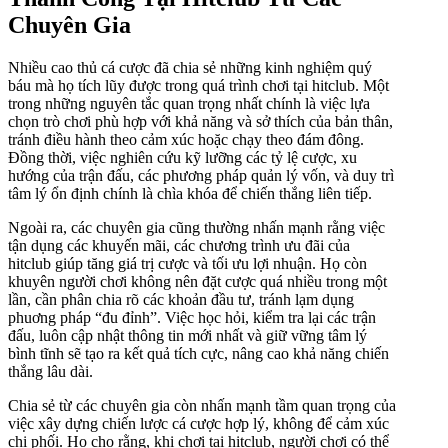
Chuyên Gia
Nhiều cao thủ cá cược đã chia sẻ những kinh nghiệm quý
báu mà họ tích lũy được trong quá trình chơi tại hitclub. Một
trong những nguyên tắc quan trọng nhất chính là việc lựa
chọn trò chơi phù hợp với khả năng và sở thích của bản thân,
tránh điều hành theo cảm xúc hoặc chạy theo đám đông.
Đồng thời, việc nghiên cứu kỹ lưỡng các tỷ lệ cược, xu
hướng của trận đấu, các phương pháp quản lý vốn, và duy trì
tâm lý ổn định chính là chìa khóa để chiến thắng liên tiếp.
Ngoài ra, các chuyên gia cũng thường nhấn mạnh rằng việc
tận dụng các khuyến mãi, các chương trình ưu đãi của
hitclub giúp tăng giá trị cược và tối ưu lợi nhuận. Họ còn
khuyên người chơi không nên đặt cược quá nhiều trong một
lần, cần phân chia rõ các khoản đầu tư, tránh lạm dụng
phuơng pháp “đu đỉnh”. Việc học hỏi, kiểm tra lại các trận
đấu, luôn cập nhật thông tin mới nhất và giữ vững tâm lý
bình tĩnh sẽ tạo ra kết quả tích cực, nâng cao khả năng chiến
thắng lâu dài.
Chia sẻ từ các chuyên gia còn nhấn mạnh tầm quan trọng của
việc xây dựng chiến lược cá cược hợp lý, không để cảm xúc
chi phối. Họ cho rằng, khi chơi tại hitclub, người chơi có thể