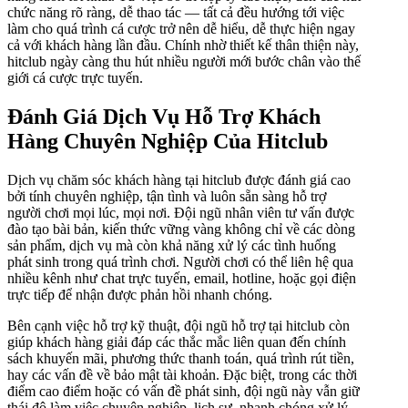
chức năng rõ ràng, dễ thao tác — tất cả đều hướng tới việc
làm cho quá trình cá cược trở nên dễ hiểu, dễ thực hiện ngay
cả với khách hàng lần đầu. Chính nhờ thiết kế thân thiện này,
hitclub ngày càng thu hút nhiều người mới bước chân vào thế
giới cá cược trực tuyến.
Đánh Giá Dịch Vụ Hỗ Trợ Khách
Hàng Chuyên Nghiệp Của Hitclub
Dịch vụ chăm sóc khách hàng tại hitclub được đánh giá cao
bởi tính chuyên nghiệp, tận tình và luôn sẵn sàng hỗ trợ
người chơi mọi lúc, mọi nơi. Đội ngũ nhân viên tư vấn được
đào tạo bài bản, kiến thức vững vàng không chỉ về các dòng
sản phẩm, dịch vụ mà còn khả năng xử lý các tình huống
phát sinh trong quá trình chơi. Người chơi có thể liên hệ qua
nhiều kênh như chat trực tuyến, email, hotline, hoặc gọi điện
trực tiếp để nhận được phản hồi nhanh chóng.
Bên cạnh việc hỗ trợ kỹ thuật, đội ngũ hỗ trợ tại hitclub còn
giúp khách hàng giải đáp các thắc mắc liên quan đến chính
sách khuyến mãi, phương thức thanh toán, quá trình rút tiền,
hay các vấn đề về bảo mật tài khoản. Đặc biệt, trong các thời
điểm cao điểm hoặc có vấn đề phát sinh, đội ngũ này vẫn giữ
thái độ làm việc chuyên nghiệp, lịch sự, nhanh chóng xử lý