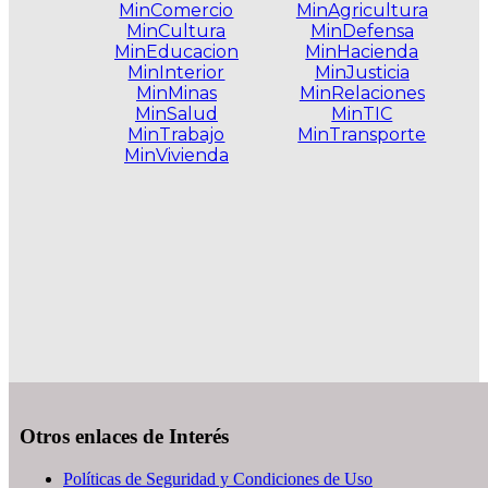
MinComercio
MinAgricultura
MinCultura
MinDefensa
MinEducacion
MinHacienda
MinInterior
MinJusticia
MinMinas
MinRelaciones
MinSalud
MinTIC
MinTrabajo
MinTransporte
MinVivienda
.
Otros enlaces de Interés
Políticas de Seguridad y Condiciones de Uso