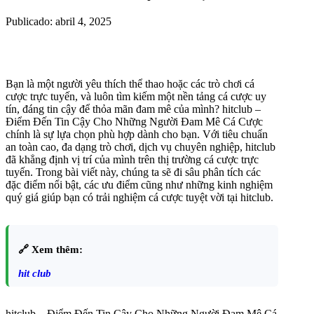
Publicado: abril 4, 2025
Bạn là một người yêu thích thể thao hoặc các trò chơi cá
cược trực tuyến, và luôn tìm kiếm một nền tảng cá cược uy
tín, đáng tin cậy để thỏa mãn đam mê của mình? hitclub –
Điểm Đến Tin Cậy Cho Những Người Đam Mê Cá Cược
chính là sự lựa chọn phù hợp dành cho bạn. Với tiêu chuẩn
an toàn cao, đa dạng trò chơi, dịch vụ chuyên nghiệp, hitclub
đã khẳng định vị trí của mình trên thị trường cá cược trực
tuyến. Trong bài viết này, chúng ta sẽ đi sâu phân tích các
đặc điểm nổi bật, các ưu điểm cũng như những kinh nghiệm
quý giá giúp bạn có trải nghiệm cá cược tuyệt vời tại hitclub.
🔗 Xem thêm:
hit club
hitclub – Điểm Đến Tin Cậy Cho Những Người Đam Mê Cá