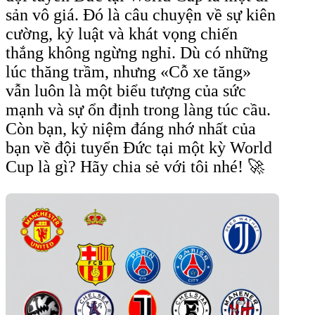
sản vô giá. Đó là câu chuyện về sự kiên
cường, kỷ luật và khát vọng chiến
thắng không ngừng nghỉ. Dù có những
lúc thăng trầm, nhưng «Cỗ xe tăng»
vẫn luôn là một biểu tượng của sức
mạnh và sự ổn định trong làng túc cầu.
Còn bạn, kỷ niệm đáng nhớ nhất của
bạn về đội tuyển Đức tại một kỳ World
Cup là gì? Hãy chia sẻ với tôi nhé! 🚀