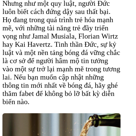
Nhưng như một quy luật, người Đức
luôn biết cách đứng dậy sau thất bại.
Họ đang trong quá trình trẻ hóa mạnh
mẽ, với những tài năng trẻ đầy triển
vọng như Jamal Musiala, Florian Wirtz
hay Kai Havertz. Tinh thần Đức, sự kỷ
luật và một nền tảng bóng đá vững chắc
là cơ sở để người hâm mộ tin tưởng
vào một sự trở lại mạnh mẽ trong tương
lai. Nếu bạn muốn cập nhật những
thông tin mới nhất về bóng đá, hãy ghé
thăm fabet để không bỏ lỡ bất kỳ diễn
biến nào.