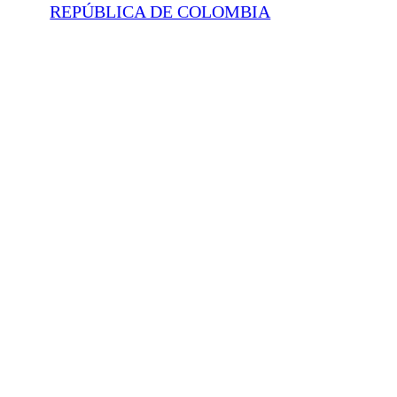
REPÚBLICA DE COLOMBIA