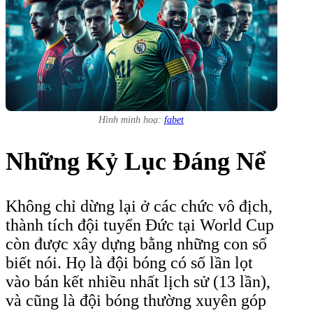
Hình minh hoạ:
fabet
Những Kỷ Lục Đáng Nể
Không chỉ dừng lại ở các chức vô địch,
thành tích đội tuyển Đức tại World Cup
còn được xây dựng bằng những con số
biết nói. Họ là đội bóng có số lần lọt
vào bán kết nhiều nhất lịch sử (13 lần),
và cũng là đội bóng thường xuyên góp