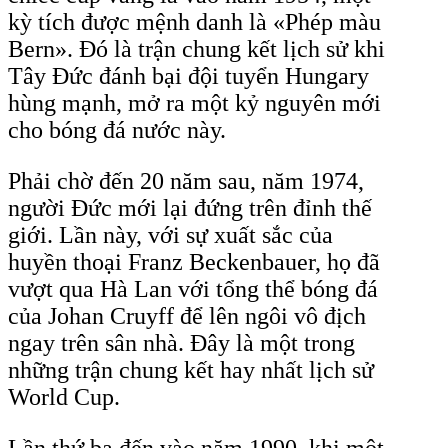
kỳ tích được mệnh danh là «Phép màu
Bern». Đó là trận chung kết lịch sử khi
Tây Đức đánh bại đội tuyển Hungary
hùng mạnh, mở ra một kỷ nguyên mới
cho bóng đá nước này.
Phải chờ đến 20 năm sau, năm 1974,
người Đức mới lại đứng trên đỉnh thế
giới. Lần này, với sự xuất sắc của
huyền thoại Franz Beckenbauer, họ đã
vượt qua Hà Lan với tổng thể bóng đá
của Johan Cruyff để lên ngôi vô địch
ngay trên sân nhà. Đây là một trong
những trận chung kết hay nhất lịch sử
World Cup.
Lần thứ ba đến vào năm 1990, khi một