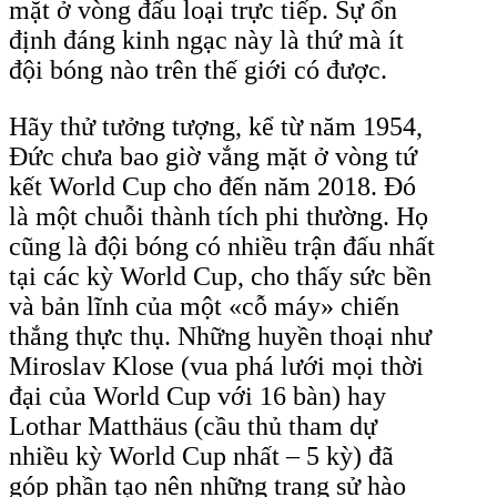
mặt ở vòng đấu loại trực tiếp. Sự ổn
định đáng kinh ngạc này là thứ mà ít
đội bóng nào trên thế giới có được.
Hãy thử tưởng tượng, kể từ năm 1954,
Đức chưa bao giờ vắng mặt ở vòng tứ
kết World Cup cho đến năm 2018. Đó
là một chuỗi thành tích phi thường. Họ
cũng là đội bóng có nhiều trận đấu nhất
tại các kỳ World Cup, cho thấy sức bền
và bản lĩnh của một «cỗ máy» chiến
thắng thực thụ. Những huyền thoại như
Miroslav Klose (vua phá lưới mọi thời
đại của World Cup với 16 bàn) hay
Lothar Matthäus (cầu thủ tham dự
nhiều kỳ World Cup nhất – 5 kỳ) đã
góp phần tạo nên những trang sử hào