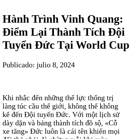
Hành Trình Vinh Quang:
Điểm Lại Thành Tích Đội
Tuyển Đức Tại World Cup
Publicado: julio 8, 2024
Khi nhắc đến những thế lực thống trị
làng túc cầu thế giới, không thể không
kể đến Đội tuyển Đức. Với một lịch sử
dày dặn và bảng thành tích đồ sộ, «Cỗ
xe tăng» Đức luôn là cái tên khiến mọi