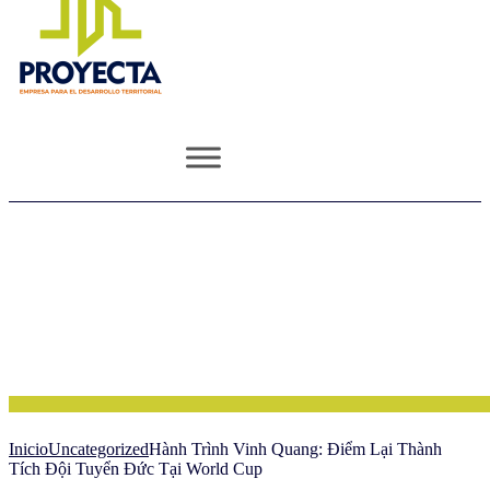
Inicio
Uncategorized
Hành Trình Vinh Quang: Điểm Lại Thành
Tích Đội Tuyển Đức Tại World Cup