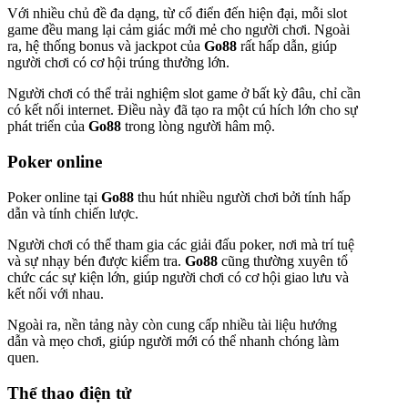
Với nhiều chủ đề đa dạng, từ cổ điển đến hiện đại, mỗi slot
game đều mang lại cảm giác mới mẻ cho người chơi. Ngoài
ra, hệ thống bonus và jackpot của
Go88
rất hấp dẫn, giúp
người chơi có cơ hội trúng thưởng lớn.
Người chơi có thể trải nghiệm slot game ở bất kỳ đâu, chỉ cần
có kết nối internet. Điều này đã tạo ra một cú hích lớn cho sự
phát triển của
Go88
trong lòng người hâm mộ.
Poker online
Poker online tại
Go88
thu hút nhiều người chơi bởi tính hấp
dẫn và tính chiến lược.
Người chơi có thể tham gia các giải đấu poker, nơi mà trí tuệ
và sự nhạy bén được kiểm tra.
Go88
cũng thường xuyên tổ
chức các sự kiện lớn, giúp người chơi có cơ hội giao lưu và
kết nối với nhau.
Ngoài ra, nền tảng này còn cung cấp nhiều tài liệu hướng
dẫn và mẹo chơi, giúp người mới có thể nhanh chóng làm
quen.
Thể thao điện tử