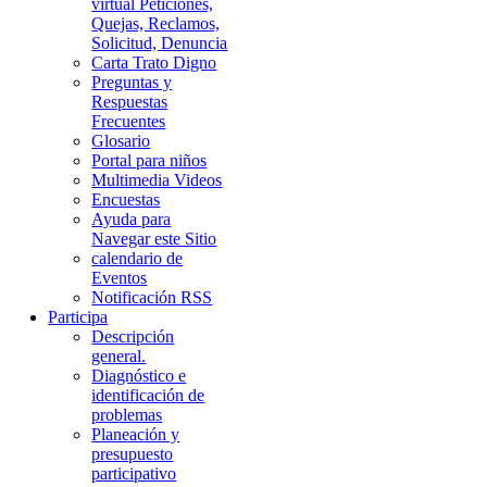
virtual Peticiones,
Quejas, Reclamos,
Solicitud, Denuncia
Carta Trato Digno
Preguntas y
Respuestas
Frecuentes
Glosario
Portal para niños
Multimedia Videos
Encuestas
Ayuda para
Navegar este Sitio
calendario de
Eventos
Notificación RSS
Participa
Descripción
general.
Diagnóstico e
identificación de
problemas
Planeación y
presupuesto
participativo