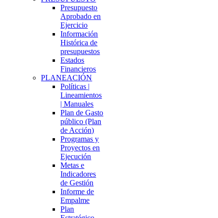
Presupuesto
Aprobado en
Ejercicio
Información
Histórica de
presupuestos
Estados
Financieros
PLANEACIÓN
Políticas |
Lineamientos
| Manuales
Plan de Gasto
público (Plan
de Acción)
Programas y
Proyectos en
Ejecución
Metas e
Indicadores
de Gestión
Informe de
Empalme
Plan
Estratégico