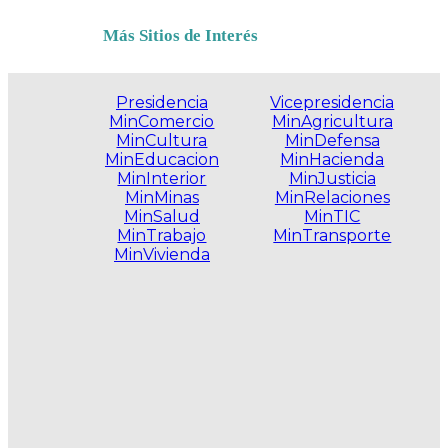
Más Sitios de Interés
Presidencia
Vicepresidencia
MinComercio
MinAgricultura
MinCultura
MinDefensa
MinEducacion
MinHacienda
MinInterior
MinJusticia
MinMinas
MinRelaciones
MinSalud
MinTIC
MinTrabajo
MinTransporte
MinVivienda
.