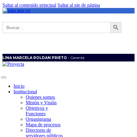
Saltar al contenido principal
Saltar al pie de página
Botón de búsqueda
Buscar:
LINA MARCELA ROLDAN PRIETO
- Gerente
Inicio
Institucional
Quienes somos
Misión y Visión
Objetivos y
Funciones
Organigrama
Mapa de procesos
Directorio de
servidores públicos