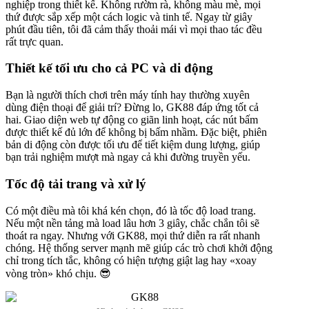
nghiệp trong thiết kế. Không rườm rà, không màu mè, mọi
thứ được sắp xếp một cách logic và tinh tế. Ngay từ giây
phút đầu tiên, tôi đã cảm thấy thoải mái vì mọi thao tác đều
rất trực quan.
Thiết kế tối ưu cho cả PC và di động
Bạn là người thích chơi trên máy tính hay thường xuyên
dùng điện thoại để giải trí? Đừng lo, GK88 đáp ứng tốt cả
hai. Giao diện web tự động co giãn linh hoạt, các nút bấm
được thiết kế đủ lớn để không bị bấm nhầm. Đặc biệt, phiên
bản di động còn được tối ưu để tiết kiệm dung lượng, giúp
bạn trải nghiệm mượt mà ngay cả khi đường truyền yếu.
Tốc độ tải trang và xử lý
Có một điều mà tôi khá kén chọn, đó là tốc độ load trang.
Nếu một nền tảng mà load lâu hơn 3 giây, chắc chắn tôi sẽ
thoát ra ngay. Nhưng với GK88, mọi thứ diễn ra rất nhanh
chóng. Hệ thống server mạnh mẽ giúp các trò chơi khởi động
chỉ trong tích tắc, không có hiện tượng giật lag hay «xoay
vòng tròn» khó chịu. 😎