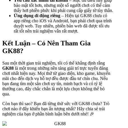
Yêu cầu xác minh tài khoản
– Mặc dù điều này giúp
bảo mật tốt hơn, nhưng một số người chơi có thể cảm
thấy hơi phiền phức khi phải cung cấp giấy tờ tùy thân.
Ứng dụng di động riêng
– Hiện tại GK88 chưa có
app riêng cho iOS và Android, bạn phải chơi qua trình
duyệt web. Tuy nhiên, phiên bản web đã được tối ưu
rất tốt nên trải nghiệm vẫn rất mượt.
Kết Luận – Có Nên Tham Gia
GK88?
Sau một thời gian trải nghiệm, tôi có thể khẳng định rằng
GK88
là một trong những nền tảng giải trí trực tuyến đáng
chơi nhất hiện nay. Mọi thứ từ giao diện, kho game, khuyến
mãi cho đến dịch vụ hỗ trợ đều được đầu tư chỉn chu. Nếu
bạn đang tìm một sân chơi uy tín, minh bạch và có tỷ lệ
thưởng cao, đây chắc chắn là một lựa chọn không thể bỏ
qua.
Còn bạn thì sao? Bạn đã từng thử sức với GK88 chưa? Trò
chơi nào ở đây khiến bạn ấn tượng nhất? Hãy chia sẻ trải
nghiệm của bạn ở phần bình luận bên dưới nhé! 🎉