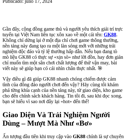
Publicado: julio 17, 2024
Gần đây, cộng đồng game thủ và người yêu thích giải trí trực
tuyến tại Việt Nam liên tục xôn xao về một cái tên:
GK88
.
Không chỉ dừng lại ở một địa chỉ chơi game thông thường,
nền tảng này đang tạo ra một làn sóng mới với những trải
nghiệm độc đáo và tỷ lệ thưởng hấp dẫn. Nếu bạn đang tò
mò liệu GK88 có thực sự «xịn sò» như lời đồn, hay đơn giản
chỉ muốn tìm một sân chơi chất lượng để thử vận may, bài
viết này sẽ giúp bạn có cái nhìn chân thực nhất. 🎯
Vậy điều gì đã giúp GK88 nhanh chóng chiếm được cảm
tình của đông đảo người chơi đến vậy? Hãy cùng tôi khám
phá từng khía cạnh của nền tảng này, từ giao diện, kho game
cho đến chính sách khách hàng. Tin tôi đi, sau khi đọc xong,
bạn sẽ hiểu vì sao nơi đây lại «hot» đến thế!
Giao Diện Và Trải Nghiệm Người
Dùng – Mượt Mà Như «Bơ»
Ấn tượng đầu tiên khi truy cập vào
GK88
chính là sự chuyên