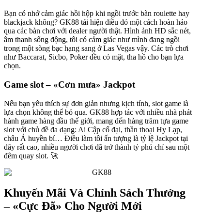
Bạn có nhớ cảm giác hồi hộp khi ngồi trước bàn roulette hay
blackjack không? GK88 tái hiện điều đó một cách hoàn hảo
qua các bàn chơi với dealer người thật. Hình ảnh HD sắc nét,
âm thanh sống động, tôi có cảm giác như mình đang ngồi
trong một sòng bạc hạng sang ở Las Vegas vậy. Các trò chơi
như Baccarat, Sicbo, Poker đều có mặt, tha hồ cho bạn lựa
chọn.
Game slot – «Cơn mưa» Jackpot
Nếu bạn yêu thích sự đơn giản nhưng kịch tính, slot game là
lựa chọn không thể bỏ qua. GK88 hợp tác với nhiều nhà phát
hành game hàng đầu thế giới, mang đến hàng trăm tựa game
slot với chủ đề đa dạng: Ai Cập cổ đại, thần thoại Hy Lạp,
châu Á huyền bí… Điều làm tôi ấn tượng là tỷ lệ Jackpot tại
đây rất cao, nhiều người chơi đã trở thành tỷ phú chỉ sau một
đêm quay slot. 🚀
Khuyến Mãi Và Chính Sách Thưởng
– «Cực Đã» Cho Người Mới