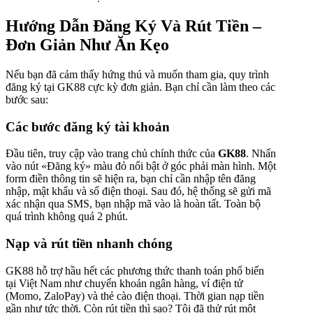
Hướng Dẫn Đăng Ký Và Rút Tiền –
Đơn Giản Như Ăn Kẹo
Nếu bạn đã cảm thấy hứng thú và muốn tham gia, quy trình
đăng ký tại GK88 cực kỳ đơn giản. Bạn chỉ cần làm theo các
bước sau:
Các bước đăng ký tài khoản
Đầu tiên, truy cập vào trang chủ chính thức của
GK88
. Nhấn
vào nút «Đăng ký» màu đỏ nổi bật ở góc phải màn hình. Một
form điền thông tin sẽ hiện ra, bạn chỉ cần nhập tên đăng
nhập, mật khẩu và số điện thoại. Sau đó, hệ thống sẽ gửi mã
xác nhận qua SMS, bạn nhập mã vào là hoàn tất. Toàn bộ
quá trình không quá 2 phút.
Nạp và rút tiền nhanh chóng
GK88 hỗ trợ hầu hết các phương thức thanh toán phổ biến
tại Việt Nam như chuyển khoản ngân hàng, ví điện tử
(Momo, ZaloPay) và thẻ cào điện thoại. Thời gian nạp tiền
gần như tức thời. Còn rút tiền thì sao? Tôi đã thử rút một