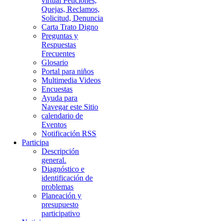
virtual Peticiones,
Quejas, Reclamos,
Solicitud, Denuncia
Carta Trato Digno
Preguntas y
Respuestas
Frecuentes
Glosario
Portal para niños
Multimedia Videos
Encuestas
Ayuda para
Navegar este Sitio
calendario de
Eventos
Notificación RSS
Participa
Descripción
general.
Diagnóstico e
identificación de
problemas
Planeación y
presupuesto
participativo