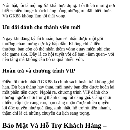
Nói thật, tôi là một người khá thực dụng. Tôi thích những nơi
biết «chiều lòng» khách hàng bằng những ưu đãi thiết thực.
Và GK88 không làm tôi thất vọng.
Ưu đãi dành cho thành viên mới
Ngay khi đăng ký tài khoản, bạn sẽ nhận được một gói
thưởng chào mừng cực kỳ hấp dẫn. Không chỉ là tiền
thưởng, bạn còn có thể nhận thêm vòng quay miễn phí cho
các game slot. Đây là cơ hội tuyệt vời để bạn «làm quen» với
nền tảng mà không cần bỏ ra quá nhiều vốn.
Hoàn trả và chương trình VIP
Điều tôi thích nhất ở GK88 là chính sách hoàn trả không giới
hạn. Dù bạn thắng hay thua, mỗi ngày bạn đều được hoàn lại
một phần tiền cược. Ngoài ra, chương trình VIP dành cho
những người chơi trung thành cũng rất đáng giá. Càng chơi
nhiều, cấp bậc càng cao, bạn càng nhận được nhiều quyền
lợi độc quyền như quà tặng sinh nhật, hỗ trợ rút tiền nhanh,
thậm chí là cả những chuyến du lịch sang trọng.
Bảo Mật Và Hỗ Trợ Khách Hàng –