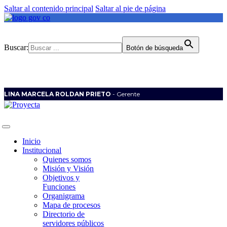
Saltar al contenido principal
Saltar al pie de página
Buscar:
Botón de búsqueda
LINA MARCELA ROLDAN PRIETO
- Gerente
Inicio
Institucional
Quienes somos
Misión y Visión
Objetivos y
Funciones
Organigrama
Mapa de procesos
Directorio de
servidores públicos