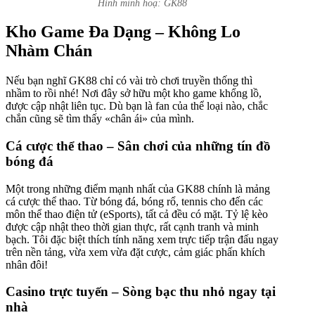
Hình minh hoạ: GK88
Kho Game Đa Dạng – Không Lo
Nhàm Chán
Nếu bạn nghĩ GK88 chỉ có vài trò chơi truyền thống thì
nhầm to rồi nhé! Nơi đây sở hữu một kho game khổng lồ,
được cập nhật liên tục. Dù bạn là fan của thể loại nào, chắc
chắn cũng sẽ tìm thấy «chân ái» của mình.
Cá cược thể thao – Sân chơi của những tín đồ
bóng đá
Một trong những điểm mạnh nhất của GK88 chính là mảng
cá cược thể thao. Từ bóng đá, bóng rổ, tennis cho đến các
môn thể thao điện tử (eSports), tất cả đều có mặt. Tỷ lệ kèo
được cập nhật theo thời gian thực, rất cạnh tranh và minh
bạch. Tôi đặc biệt thích tính năng xem trực tiếp trận đấu ngay
trên nền tảng, vừa xem vừa đặt cược, cảm giác phấn khích
nhân đôi!
Casino trực tuyến – Sòng bạc thu nhỏ ngay tại
nhà