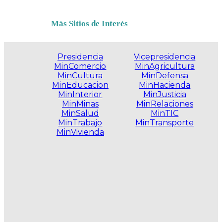
Más Sitios de Interés
Presidencia
Vicepresidencia
MinComercio
MinAgricultura
MinCultura
MinDefensa
MinEducacion
MinHacienda
MinInterior
MinJusticia
MinMinas
MinRelaciones
MinSalud
MinTIC
MinTrabajo
MinTransporte
MinVivienda
.