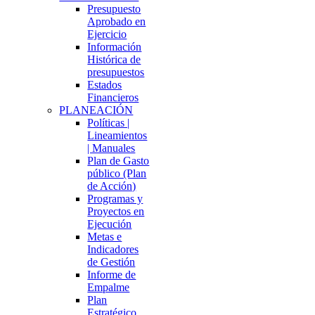
Presupuesto
Aprobado en
Ejercicio
Información
Histórica de
presupuestos
Estados
Financieros
PLANEACIÓN
Políticas |
Lineamientos
| Manuales
Plan de Gasto
público (Plan
de Acción)
Programas y
Proyectos en
Ejecución
Metas e
Indicadores
de Gestión
Informe de
Empalme
Plan
Estratégico