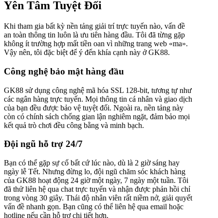
Yên Tâm Tuyệt Đối
Khi tham gia bất kỳ nền tảng giải trí trực tuyến nào, vấn đề
an toàn thông tin luôn là ưu tiên hàng đầu. Tôi đã từng gặp
không ít trường hợp mất tiền oan vì những trang web «ma».
Vậy nên, tôi đặc biệt để ý đến khía cạnh này ở GK88.
Công nghệ bảo mật hàng đầu
GK88 sử dụng công nghệ mã hóa SSL 128-bit, tương tự như
các ngân hàng trực tuyến. Mọi thông tin cá nhân và giao dịch
của bạn đều được bảo vệ tuyệt đối. Ngoài ra, nền tảng này
còn có chính sách chống gian lận nghiêm ngặt, đảm bảo mọi
kết quả trò chơi đều công bằng và minh bạch.
Đội ngũ hỗ trợ 24/7
Bạn có thể gặp sự cố bất cứ lúc nào, dù là 2 giờ sáng hay
ngày lễ Tết. Nhưng đừng lo, đội ngũ chăm sóc khách hàng
của GK88 hoạt động 24 giờ một ngày, 7 ngày một tuần. Tôi
đã thử liên hệ qua chat trực tuyến và nhận được phản hồi chỉ
trong vòng 30 giây. Thái độ nhân viên rất niềm nở, giải quyết
vấn đề nhanh gọn. Bạn cũng có thể liên hệ qua email hoặc
hotline nếu cần hỗ trợ chi tiết hơn.