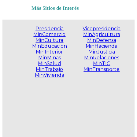
Más Sitios de Interés
Presidencia
Vicepresidencia
MinComercio
MinAgricultura
MinCultura
MinDefensa
MinEducacion
MinHacienda
MinInterior
MinJusticia
MinMinas
MinRelaciones
MinSalud
MinTIC
MinTrabajo
MinTransporte
MinVivienda
.