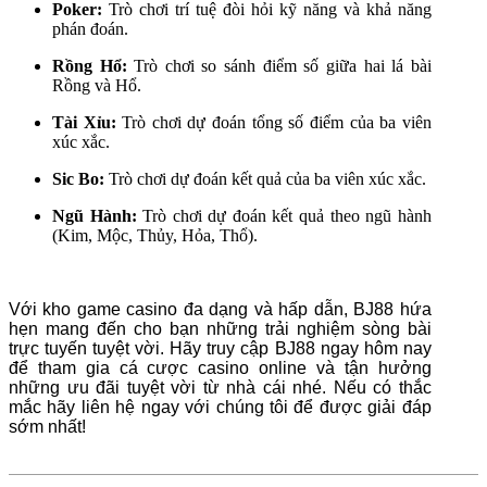
Poker:
Trò chơi trí tuệ đòi hỏi kỹ năng và khả năng
phán đoán.
Rồng Hổ:
Trò chơi so sánh điểm số giữa hai lá bài
Rồng và Hổ.
Tài Xỉu:
Trò chơi dự đoán tổng số điểm của ba viên
xúc xắc.
Sic Bo:
Trò chơi dự đoán kết quả của ba viên xúc xắc.
Ngũ Hành:
Trò chơi dự đoán kết quả theo ngũ hành
(Kim, Mộc, Thủy, Hỏa, Thổ).
Với kho game casino đa dạng và hấp dẫn, BJ88 hứa
hẹn mang đến cho bạn những trải nghiệm sòng bài
trực tuyến tuyệt vời. Hãy truy cập BJ88 ngay hôm nay
để tham gia cá cược casino online và tận hưởng
những ưu đãi tuyệt vời từ nhà cái nhé. Nếu có thắc
mắc hãy liên hệ ngay với chúng tôi để được giải đáp
sớm nhất!