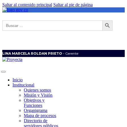
Saltar al contenido principal
Saltar al pie de página
Botón de búsqueda
Buscar:
LINA MARCELA ROLDAN PRIETO
- Gerente
Inicio
Institucional
Quienes somos
Misión y Visión
Objetivos y
Funciones
Organigrama
Mapa de procesos
Directorio de
servidores públicos