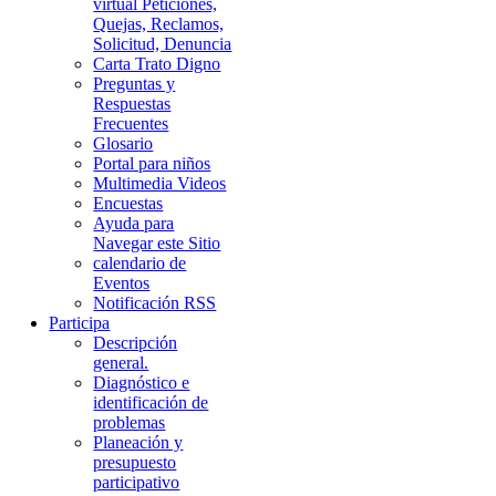
virtual Peticiones,
Quejas, Reclamos,
Solicitud, Denuncia
Carta Trato Digno
Preguntas y
Respuestas
Frecuentes
Glosario
Portal para niños
Multimedia Videos
Encuestas
Ayuda para
Navegar este Sitio
calendario de
Eventos
Notificación RSS
Participa
Descripción
general.
Diagnóstico e
identificación de
problemas
Planeación y
presupuesto
participativo