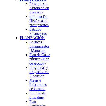
Presupuesto
Aprobado en
Ejercicio
Información
Histórica de
presupuestos
Estados
Financieros
PLANEACIÓN
Políticas |
Lineamientos
| Manuales
Plan de Gasto
público (Plan
de Acción)
Programas y
Proyectos en
Ejecución
Metas e
Indicadores
de Gestión
Informe de
Empalme
Plan
Estratégico