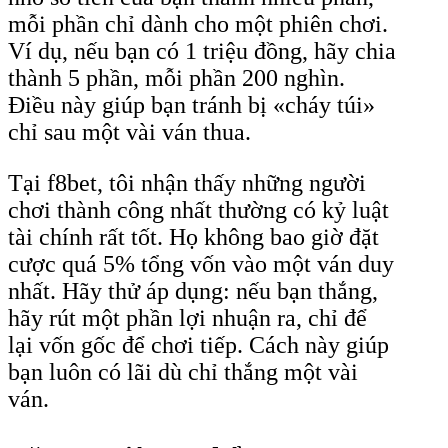
mỗi phần chỉ dành cho một phiên chơi.
Ví dụ, nếu bạn có 1 triệu đồng, hãy chia
thành 5 phần, mỗi phần 200 nghìn.
Điều này giúp bạn tránh bị «cháy túi»
chỉ sau một vài ván thua.
Tại f8bet, tôi nhận thấy những người
chơi thành công nhất thường có kỷ luật
tài chính rất tốt. Họ không bao giờ đặt
cược quá 5% tổng vốn vào một ván duy
nhất. Hãy thử áp dụng: nếu bạn thắng,
hãy rút một phần lợi nhuận ra, chỉ để
lại vốn gốc để chơi tiếp. Cách này giúp
bạn luôn có lãi dù chỉ thắng một vài
ván.