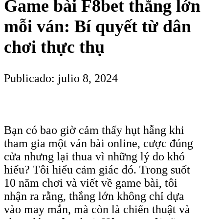
Game bài F8bet thắng lớn
mỗi ván: Bí quyết từ dân
chơi thực thụ
Publicado: julio 8, 2024
Bạn có bao giờ cảm thấy hụt hẫng khi
tham gia một ván bài online, cược đúng
cửa nhưng lại thua vì những lý do khó
hiểu? Tôi hiểu cảm giác đó. Trong suốt
10 năm chơi và viết về game bài, tôi
nhận ra rằng, thắng lớn không chỉ dựa
vào may mắn, mà còn là chiến thuật và