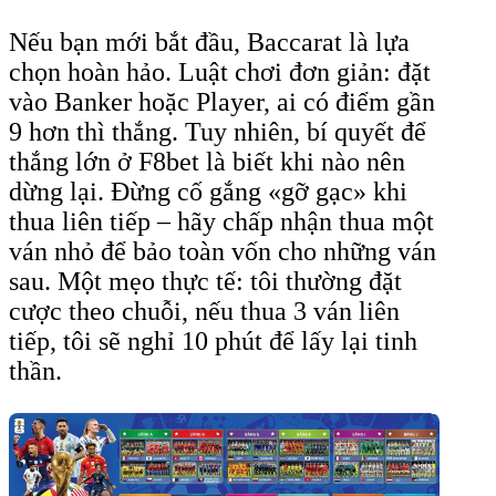
Nếu bạn mới bắt đầu, Baccarat là lựa
chọn hoàn hảo. Luật chơi đơn giản: đặt
vào Banker hoặc Player, ai có điểm gần
9 hơn thì thắng. Tuy nhiên, bí quyết để
thắng lớn ở F8bet là biết khi nào nên
dừng lại. Đừng cố gắng «gỡ gạc» khi
thua liên tiếp – hãy chấp nhận thua một
ván nhỏ để bảo toàn vốn cho những ván
sau. Một mẹo thực tế: tôi thường đặt
cược theo chuỗi, nếu thua 3 ván liên
tiếp, tôi sẽ nghỉ 10 phút để lấy lại tinh
thần.