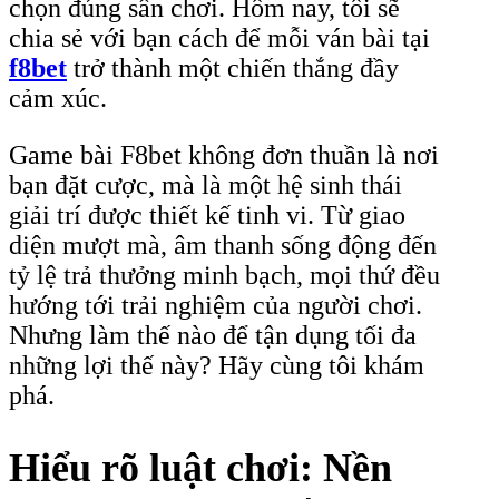
chọn đúng sân chơi. Hôm nay, tôi sẽ
chia sẻ với bạn cách để mỗi ván bài tại
f8bet
trở thành một chiến thắng đầy
cảm xúc.
Game bài F8bet không đơn thuần là nơi
bạn đặt cược, mà là một hệ sinh thái
giải trí được thiết kế tinh vi. Từ giao
diện mượt mà, âm thanh sống động đến
tỷ lệ trả thưởng minh bạch, mọi thứ đều
hướng tới trải nghiệm của người chơi.
Nhưng làm thế nào để tận dụng tối đa
những lợi thế này? Hãy cùng tôi khám
phá.
Hiểu rõ luật chơi: Nền