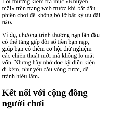
Tôi thường kiểm tra mục «Khuyến
mãi» trên trang web trước khi bắt đầu
phiên chơi để không bỏ lỡ bất kỳ ưu đãi
nào.
Ví dụ, chương trình thưởng nạp lần đầu
có thể tăng gấp đôi số tiền bạn nạp,
giúp bạn có thêm cơ hội thử nghiệm
các chiến thuật mới mà không lo mất
vốn. Nhưng hãy nhớ đọc kỹ điều kiện
đi kèm, như yêu cầu vòng cược, để
tránh hiểu lầm.
Kết nối với cộng đồng
người chơi