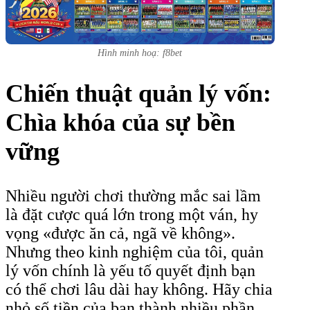
Hình minh hoạ: f8bet
Chiến thuật quản lý vốn:
Chìa khóa của sự bền
vững
Nhiều người chơi thường mắc sai lầm
là đặt cược quá lớn trong một ván, hy
vọng «được ăn cả, ngã về không».
Nhưng theo kinh nghiệm của tôi, quản
lý vốn chính là yếu tố quyết định bạn
có thể chơi lâu dài hay không. Hãy chia
nhỏ số tiền của bạn thành nhiều phần,