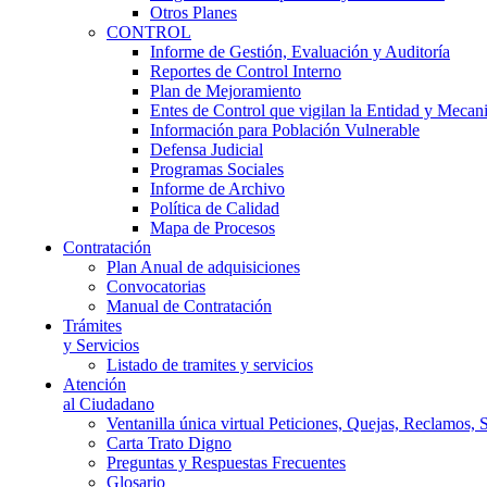
Otros Planes
CONTROL
Informe de Gestión, Evaluación y Auditoría
Reportes de Control Interno
Plan de Mejoramiento
Entes de Control que vigilan la Entidad y Mecan
Información para Población Vulnerable
Defensa Judicial
Programas Sociales
Informe de Archivo
Política de Calidad
Mapa de Procesos
Contratación
Plan Anual de adquisiciones
Convocatorias
Manual de Contratación
Trámites
y Servicios
Listado de tramites y servicios
Atención
al Ciudadano
Ventanilla única virtual Peticiones, Quejas, Reclamos, 
Carta Trato Digno
Preguntas y Respuestas Frecuentes
Glosario