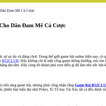
 Dân Đam Mê Cá Cược
 Cho Dân Đam Mê Cá Cược
thực sự uy tín và đáng chơi. Trong thế giới game bài online hiện nay, c
ến
B52CLUB
. Đây không chỉ là một cổng game thông thường, mà còn là m
 hàng tận tâm. Hãy cùng tôi khám phá xem điều gì đã làm nên sức hút 
hiều nền tảng game bài, nhưng phải công nhận rằng
Game Bài B52CL
 phiên bản hiện đại như Poker, Xì Tố hay Tài Xỉu, tất cả đều được tá