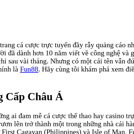
trang cá cược trực tuyến đầy rẫy quảng cáo n
 đã dành hơn 10 năm viết về công nghệ và giả
 chỉ sau vài tháng. Nhưng có một cái tên vẫn 
hính là
Fun88
. Hãy cùng tôi khám phá xem điề
g Cấp Châu Á
ững ai đam mê cá cược thể thao hay casino tr
ươn lên trở thành một trong những nhà cái hà
ư First Cagayan (Philippines) và Isle of Man,