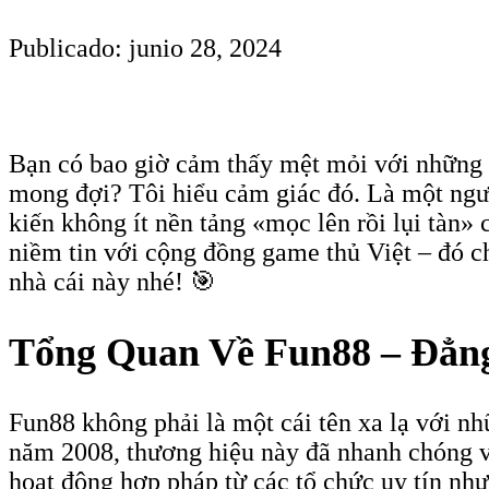
Publicado: junio 28, 2024
Bạn có bao giờ cảm thấy mệt mỏi với những 
mong đợi? Tôi hiểu cảm giác đó. Là một người
kiến không ít nền tảng «mọc lên rồi lụi tàn»
niềm tin với cộng đồng game thủ Việt – đó c
nhà cái này nhé! 🎯
Tổng Quan Về Fun88 – Đẳn
Fun88 không phải là một cái tên xa lạ với nh
năm 2008, thương hiệu này đã nhanh chóng v
hoạt động hợp pháp từ các tổ chức uy tín nh