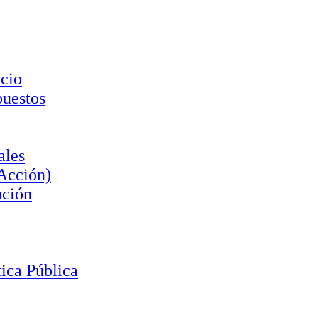
cio
puestos
ales
 Acción)
ución
ica Pública