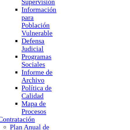
Supervisión
Información
para
Población
Vulnerable
Defensa
Judicial
Programas
Sociales
Informe de
Archivo
Política de
Calidad
Mapa de
Procesos
Contratación
Plan Anual de