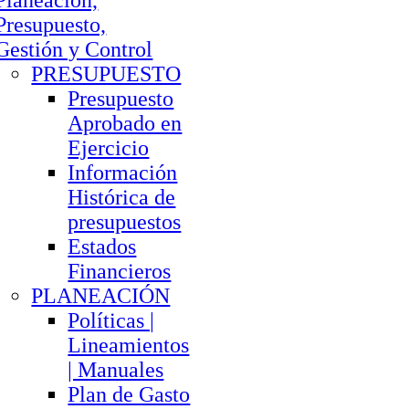
Planeación,
Presupuesto,
Gestión y Control
PRESUPUESTO
Presupuesto
Aprobado en
Ejercicio
Información
Histórica de
presupuestos
Estados
Financieros
PLANEACIÓN
Políticas |
Lineamientos
| Manuales
Plan de Gasto