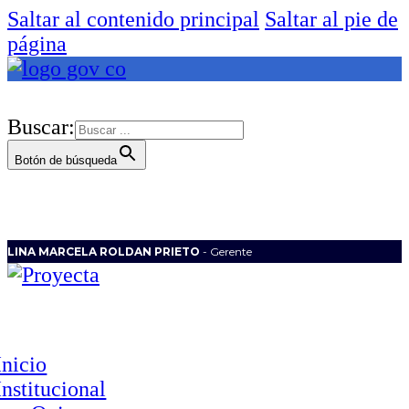
Saltar al contenido principal
Saltar al pie de
página
Buscar:
Botón de búsqueda
LINA MARCELA ROLDAN PRIETO
- Gerente
Inicio
Institucional