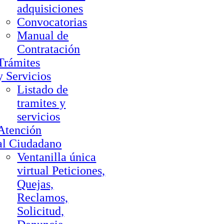
adquisiciones
Convocatorias
Manual de
Contratación
Trámites
y Servicios
Listado de
tramites y
servicios
Atención
al Ciudadano
Ventanilla única
virtual Peticiones,
Quejas,
Reclamos,
Solicitud,