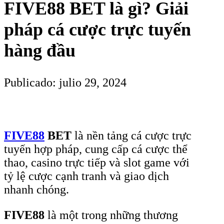
FIVE88 BET là gì? Giải
pháp cá cược trực tuyến
hàng đầu
Publicado: julio 29, 2024
FIVE88
BET
là nền tảng cá cược trực
tuyến hợp pháp, cung cấp cá cược thể
thao, casino trực tiếp và slot game với
tỷ lệ cược cạnh tranh và giao dịch
nhanh chóng.
FIVE88
là một trong những thương