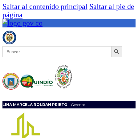
Saltar al contenido principal
Saltar al pie de
página
Botón de búsqueda
Buscar:
LINA MARCELA ROLDAN PRIETO
- Gerente