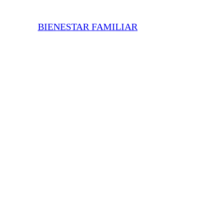
BIENESTAR FAMILIAR