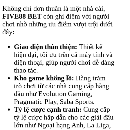
Không chỉ đơn thuần là một nhà cái,
FIVE88 BET
còn ghi điểm với người
chơi nhờ những ưu điểm vượt trội dưới
đây:
Giao diện thân thiện:
Thiết kế
hiện đại, tối ưu trên cả máy tính và
điện thoại, giúp người chơi dễ dàng
thao tác.
Kho game khổng lồ:
Hàng trăm
trò chơi từ các nhà cung cấp hàng
đầu như Evolution Gaming,
Pragmatic Play, Saba Sports.
Tỷ lệ cược cạnh tranh:
Cung cấp
tỷ lệ cược hấp dẫn cho các giải đấu
lớn như Ngoại hạng Anh, La Liga,