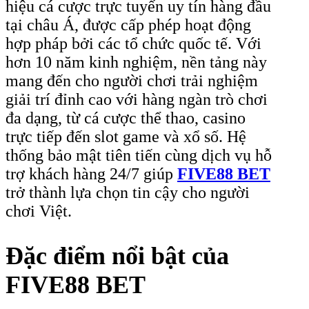
hiệu cá cược trực tuyến uy tín hàng đầu
tại châu Á, được cấp phép hoạt động
hợp pháp bởi các tổ chức quốc tế. Với
hơn 10 năm kinh nghiệm, nền tảng này
mang đến cho người chơi trải nghiệm
giải trí đỉnh cao với hàng ngàn trò chơi
đa dạng, từ cá cược thể thao, casino
trực tiếp đến slot game và xổ số. Hệ
thống bảo mật tiên tiến cùng dịch vụ hỗ
trợ khách hàng 24/7 giúp
FIVE88 BET
trở thành lựa chọn tin cậy cho người
chơi Việt.
Đặc điểm nổi bật của
FIVE88 BET