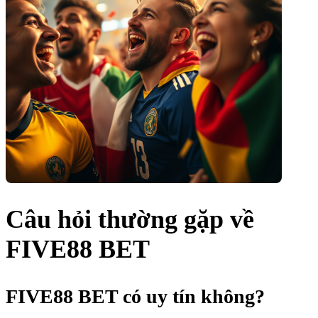
Câu hỏi thường gặp về
FIVE88 BET
FIVE88 BET
có uy tín không?