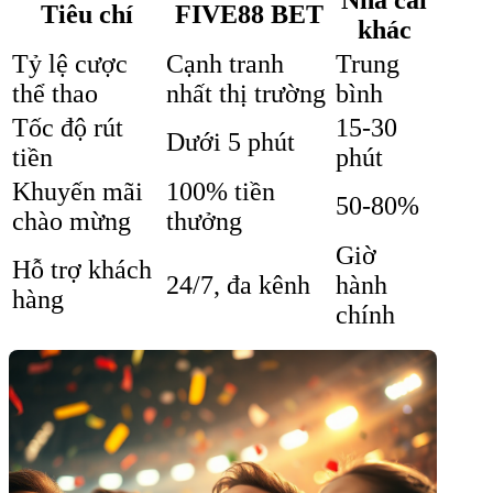
Tiêu chí
FIVE88 BET
khác
Tỷ lệ cược
Cạnh tranh
Trung
thể thao
nhất thị trường
bình
Tốc độ rút
15-30
Dưới 5 phút
tiền
phút
Khuyến mãi
100% tiền
50-80%
chào mừng
thưởng
Giờ
Hỗ trợ khách
24/7, đa kênh
hành
hàng
chính