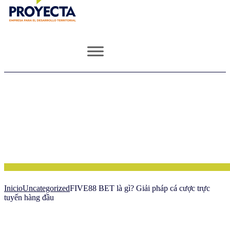
Inicio
Uncategorized
FIVE88 BET là gì? Giải pháp cá cược trực
tuyến hàng đầu