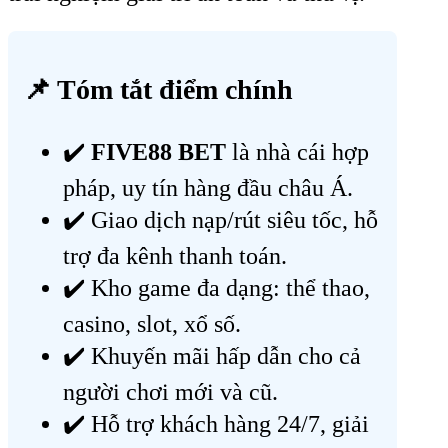
📌 Tóm tắt điểm chính
✔️
FIVE88 BET
là nhà cái hợp
pháp, uy tín hàng đầu châu Á.
✔️ Giao dịch nạp/rút siêu tốc, hỗ
trợ đa kênh thanh toán.
✔️ Kho game đa dạng: thể thao,
casino, slot, xổ số.
✔️ Khuyến mãi hấp dẫn cho cả
người chơi mới và cũ.
✔️ Hỗ trợ khách hàng 24/7, giải