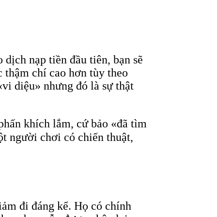
dịch nạp tiền đầu tiên, bạn sẽ
c thậm chí cao hơn tùy theo
«vi diệu» nhưng đó là sự thật
phấn khích lắm, cứ bảo «đã tìm
t người chơi có chiến thuật,
iảm đi đáng kể. Họ có chính