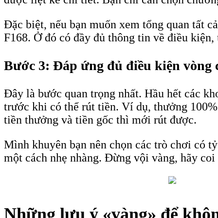
Đặc biệt, nếu bạn muốn xem tổng quan tất c
F168. Ở đó có đầy đủ thông tin về điều kiện,
Bước 3: Đáp ứng đủ điều kiện vòng 
Đây là bước quan trọng nhất. Hầu hết các kh
trước khi có thể rút tiền. Ví dụ, thưởng 100
tiền thưởng và tiền gốc thì mới rút được.
Mình khuyên bạn nên chọn các trò chơi có tỷ
một cách nhẹ nhàng. Đừng vội vàng, hãy coi đ
Những lưu ý «vàng» để khôn