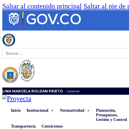
Saltar al contenido principal
Saltar al pie de
Buscar:
LINA MARCELA ROLDAN PRIETO
- Gerente
Inicio
Institucional
Normatividad
Planeación,
Presupuesto,
Gestión y Control
Transparencia
Contáctenos