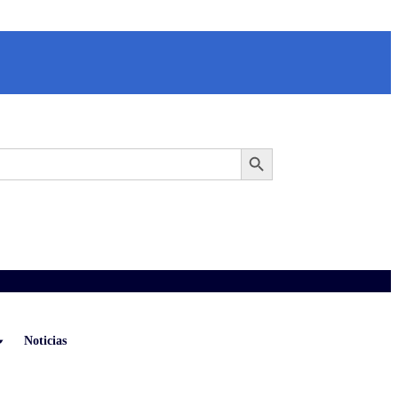
Botón de búsqueda
Noticias