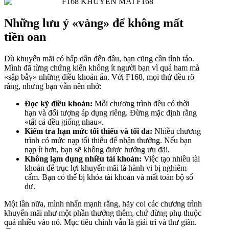
Những lưu ý «vàng» để không mất
tiền oan
Dù khuyến mãi có hấp dẫn đến đâu, bạn cũng cần tỉnh táo.
Mình đã từng chứng kiến không ít người bạn vì quá ham mà
«sập bẫy» những điều khoản ẩn. Với F168, mọi thứ đều rõ
ràng, nhưng bạn vẫn nên nhớ:
Đọc kỹ điều khoản:
Mỗi chương trình đều có thời
hạn và đối tượng áp dụng riêng. Đừng mặc định rằng
«tất cả đều giống nhau».
Kiểm tra hạn mức tối thiểu và tối đa:
Nhiều chương
trình có mức nạp tối thiểu để nhận thưởng. Nếu bạn
nạp ít hơn, bạn sẽ không được hưởng ưu đãi.
Không lạm dụng nhiều tài khoản:
Việc tạo nhiều tài
khoản để trục lợi khuyến mãi là hành vi bị nghiêm
cấm. Bạn có thể bị khóa tài khoản và mất toàn bộ số
dư.
Một lần nữa, mình nhấn mạnh rằng, hãy coi các chương trình
khuyến mãi như một phần thưởng thêm, chứ đừng phụ thuộc
quá nhiều vào nó. Mục tiêu chính vẫn là giải trí và thư giãn.