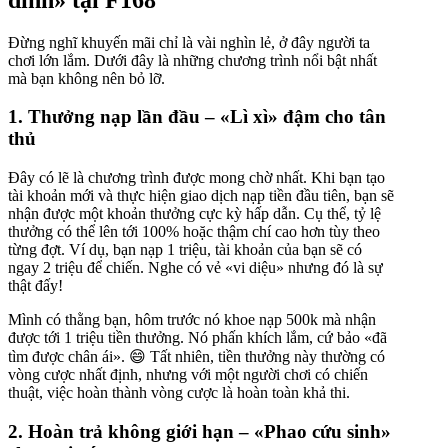
Đừng nghĩ khuyến mãi chỉ là vài nghìn lẻ, ở đây người ta
chơi lớn lắm. Dưới đây là những chương trình nổi bật nhất
mà bạn không nên bỏ lỡ.
1. Thưởng nạp lần đầu – «Lì xì» đậm cho tân
thủ
Đây có lẽ là chương trình được mong chờ nhất. Khi bạn tạo
tài khoản mới và thực hiện giao dịch nạp tiền đầu tiên, bạn sẽ
nhận được một khoản thưởng cực kỳ hấp dẫn. Cụ thể, tỷ lệ
thưởng có thể lên tới 100% hoặc thậm chí cao hơn tùy theo
từng đợt. Ví dụ, bạn nạp 1 triệu, tài khoản của bạn sẽ có
ngay 2 triệu để chiến. Nghe có vẻ «vi diệu» nhưng đó là sự
thật đấy!
Mình có thằng bạn, hôm trước nó khoe nạp 500k mà nhận
được tới 1 triệu tiền thưởng. Nó phấn khích lắm, cứ bảo «đã
tìm được chân ái». 😄 Tất nhiên, tiền thưởng này thường có
vòng cược nhất định, nhưng với một người chơi có chiến
thuật, việc hoàn thành vòng cược là hoàn toàn khả thi.
2. Hoàn trả không giới hạn – «Phao cứu sinh»