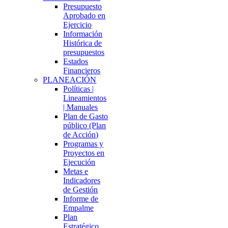
Presupuesto
Aprobado en
Ejercicio
Información
Histórica de
presupuestos
Estados
Financieros
PLANEACIÓN
Políticas |
Lineamientos
| Manuales
Plan de Gasto
público (Plan
de Acción)
Programas y
Proyectos en
Ejecución
Metas e
Indicadores
de Gestión
Informe de
Empalme
Plan
Estratégico