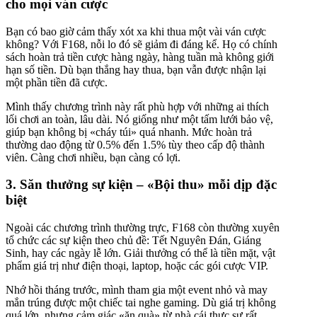
cho mọi ván cược
Bạn có bao giờ cảm thấy xót xa khi thua một vài ván cược
không? Với F168, nỗi lo đó sẽ giảm đi đáng kể. Họ có chính
sách hoàn trả tiền cược hàng ngày, hàng tuần mà không giới
hạn số tiền. Dù bạn thắng hay thua, bạn vẫn được nhận lại
một phần tiền đã cược.
Mình thấy chương trình này rất phù hợp với những ai thích
lối chơi an toàn, lâu dài. Nó giống như một tấm lưới bảo vệ,
giúp bạn không bị «cháy túi» quá nhanh. Mức hoàn trả
thường dao động từ 0.5% đến 1.5% tùy theo cấp độ thành
viên. Càng chơi nhiều, bạn càng có lợi.
3. Săn thưởng sự kiện – «Bội thu» mỗi dịp đặc
biệt
Ngoài các chương trình thường trực, F168 còn thường xuyên
tổ chức các sự kiện theo chủ đề: Tết Nguyên Đán, Giáng
Sinh, hay các ngày lễ lớn. Giải thưởng có thể là tiền mặt, vật
phẩm giá trị như điện thoại, laptop, hoặc các gói cược VIP.
Nhớ hồi tháng trước, mình tham gia một event nhỏ và may
mắn trúng được một chiếc tai nghe gaming. Dù giá trị không
quá lớn, nhưng cảm giác «ăn quà» từ nhà cái thực sự rất