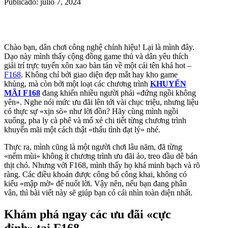
Publicado: julio 7, 2024
Chào bạn, dân chơi công nghệ chính hiệu! Lại là mình đây.
Dạo này mình thấy cộng đồng game thủ và dân yêu thích
giải trí trực tuyến xôn xao bàn tán về một cái tên khá hot –
F168
. Không chỉ bởi giao diện đẹp mắt hay kho game
khủng, mà còn bởi một loạt các chương trình
KHUYẾN
MÃI F168
đang khiến nhiều người phải «đứng ngồi không
yên». Nghe nói mức ưu đãi lên tới vài chục triệu, nhưng liệu
có thực sự «xịn sò» như lời đồn? Hãy cùng mình ngồi
xuống, pha ly cà phê và mổ xẻ chi tiết từng chương trình
khuyến mãi một cách thật «thấu tình đạt lý» nhé.
Thực ra, mình cũng là một người chơi lâu năm, đã từng
«nếm mùi» không ít chương trình ưu đãi ảo, treo đầu dê bán
thịt chó. Nhưng với F168, mình thấy họ khá minh bạch và rõ
ràng. Các điều khoản được công bố công khai, không có
kiểu «mập mờ» để nuốt lời. Vậy nên, nếu bạn đang phân
vân, thì bài viết này sẽ giúp bạn có cái nhìn toàn diện nhất.
Khám phá ngay các ưu đãi «cực
đỉnh» tại F168