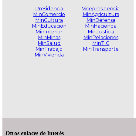
Presidencia
Vicepresidencia
MinComercio
MinAgricultura
MinCultura
MinDefensa
MinEducacion
MinHacienda
MinInterior
MinJusticia
MinMinas
MinRelaciones
MinSalud
MinTIC
MinTrabajo
MinTransporte
MinVivienda
.
Otros enlaces de Interés