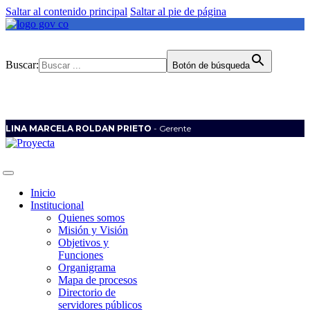
Saltar al contenido principal
Saltar al pie de página
Buscar:
Botón de búsqueda
LINA MARCELA ROLDAN PRIETO
- Gerente
Inicio
Institucional
Quienes somos
Misión y Visión
Objetivos y
Funciones
Organigrama
Mapa de procesos
Directorio de
servidores públicos