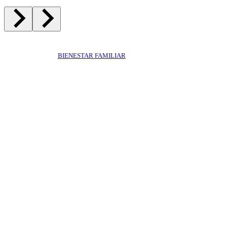
BIENESTAR FAMILIAR