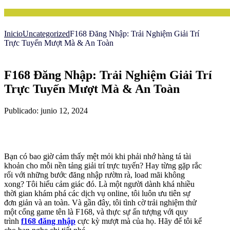
Inicio
Uncategorized
F168 Đăng Nhập: Trải Nghiệm Giải Trí
Trực Tuyến Mượt Mà & An Toàn
F168 Đăng Nhập: Trải Nghiệm Giải Trí
Trực Tuyến Mượt Mà & An Toàn
Publicado: junio 12, 2024
Bạn có bao giờ cảm thấy mệt mỏi khi phải nhớ hàng tá tài
khoản cho mỗi nền tảng giải trí trực tuyến? Hay từng gặp rắc
rối với những bước đăng nhập rườm rà, load mãi không
xong? Tôi hiểu cảm giác đó. Là một người dành khá nhiều
thời gian khám phá các dịch vụ online, tôi luôn ưu tiên sự
đơn giản và an toàn. Và gần đây, tôi tình cờ trải nghiệm thử
một cổng game tên là F168, và thực sự ấn tượng với quy
trình
f168 đăng nhập
cực kỳ mượt mà của họ. Hãy để tôi kể