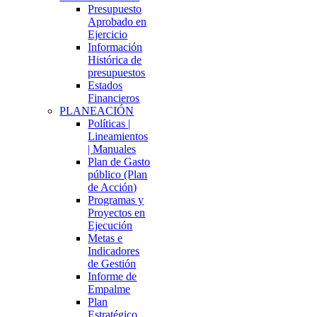
Presupuesto
Aprobado en
Ejercicio
Información
Histórica de
presupuestos
Estados
Financieros
PLANEACIÓN
Políticas |
Lineamientos
| Manuales
Plan de Gasto
público (Plan
de Acción)
Programas y
Proyectos en
Ejecución
Metas e
Indicadores
de Gestión
Informe de
Empalme
Plan
Estratégico