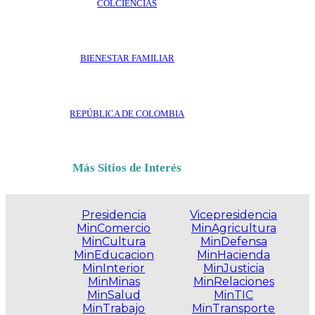
COLCIENCIAS
BIENESTAR FAMILIAR
REPÚBLICA DE COLOMBIA
Más Sitios de Interés
Presidencia
Vicepresidencia
MinComercio
MinAgricultura
MinCultura
MinDefensa
MinEducacion
MinHacienda
MinInterior
MinJusticia
MinMinas
MinRelaciones
MinSalud
MinTIC
MinTrabajo
MinTransporte