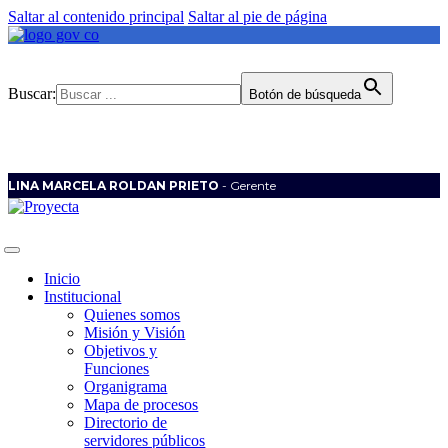
Saltar al contenido principal
Saltar al pie de página
Buscar:
Botón de búsqueda
LINA MARCELA ROLDAN PRIETO
- Gerente
Inicio
Institucional
Quienes somos
Misión y Visión
Objetivos y
Funciones
Organigrama
Mapa de procesos
Directorio de
servidores públicos