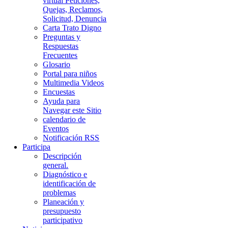
virtual Peticiones,
Quejas, Reclamos,
Solicitud, Denuncia
Carta Trato Digno
Preguntas y
Respuestas
Frecuentes
Glosario
Portal para niños
Multimedia Videos
Encuestas
Ayuda para
Navegar este Sitio
calendario de
Eventos
Notificación RSS
Participa
Descripción
general.
Diagnóstico e
identificación de
problemas
Planeación y
presupuesto
participativo