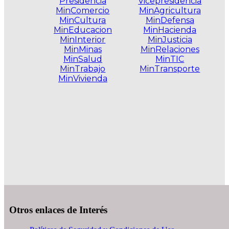
Presidencia
Vicepresidencia
MinComercio
MinAgricultura
MinCultura
MinDefensa
MinEducacion
MinHacienda
MinInterior
MinJusticia
MinMinas
MinRelaciones
MinSalud
MinTIC
MinTrabajo
MinTransporte
MinVivienda
.
Otros enlaces de Interés