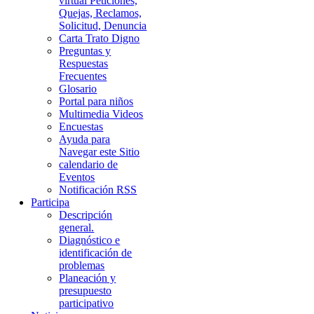
virtual Peticiones,
Quejas, Reclamos,
Solicitud, Denuncia
Carta Trato Digno
Preguntas y
Respuestas
Frecuentes
Glosario
Portal para niños
Multimedia Videos
Encuestas
Ayuda para
Navegar este Sitio
calendario de
Eventos
Notificación RSS
Participa
Descripción
general.
Diagnóstico e
identificación de
problemas
Planeación y
presupuesto
participativo