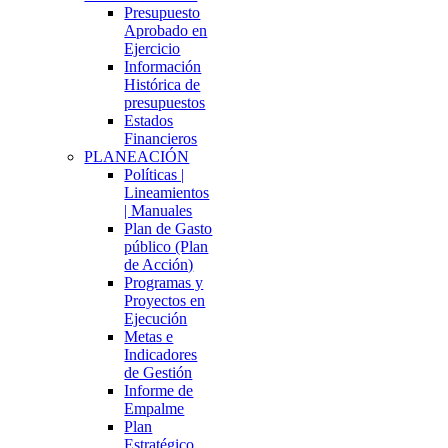
Presupuesto
Aprobado en
Ejercicio
Información
Histórica de
presupuestos
Estados
Financieros
PLANEACIÓN
Políticas |
Lineamientos
| Manuales
Plan de Gasto
público (Plan
de Acción)
Programas y
Proyectos en
Ejecución
Metas e
Indicadores
de Gestión
Informe de
Empalme
Plan
Estratégico