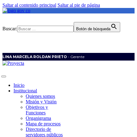
Saltar al contenido principal
Saltar al pie de página
Buscar:
Botón de búsqueda
LINA MARCELA ROLDAN PRIETO
- Gerente
Inicio
Institucional
Quienes somos
Misión y Visión
Objetivos y
Funciones
Organigrama
Mapa de procesos
Directorio de
servidores públicos