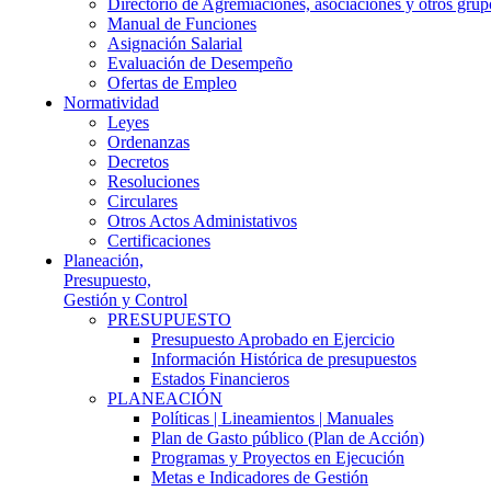
Directorio de Agremiaciones, asociaciones y otros grupo
Manual de Funciones
Asignación Salarial
Evaluación de Desempeño
Ofertas de Empleo
Normatividad
Leyes
Ordenanzas
Decretos
Resoluciones
Circulares
Otros Actos Administativos
Certificaciones
Planeación,
Presupuesto,
Gestión y Control
PRESUPUESTO
Presupuesto Aprobado en Ejercicio
Información Histórica de presupuestos
Estados Financieros
PLANEACIÓN
Políticas | Lineamientos | Manuales
Plan de Gasto público (Plan de Acción)
Programas y Proyectos en Ejecución
Metas e Indicadores de Gestión