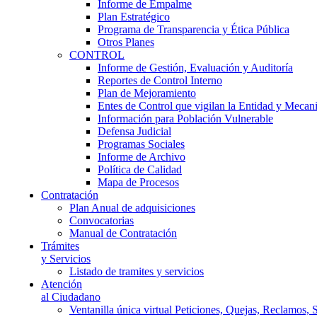
Informe de Empalme
Plan Estratégico
Programa de Transparencia y Ética Pública
Otros Planes
CONTROL
Informe de Gestión, Evaluación y Auditoría
Reportes de Control Interno
Plan de Mejoramiento
Entes de Control que vigilan la Entidad y Mecan
Información para Población Vulnerable
Defensa Judicial
Programas Sociales
Informe de Archivo
Política de Calidad
Mapa de Procesos
Contratación
Plan Anual de adquisiciones
Convocatorias
Manual de Contratación
Trámites
y Servicios
Listado de tramites y servicios
Atención
al Ciudadano
Ventanilla única virtual Peticiones, Quejas, Reclamos, 