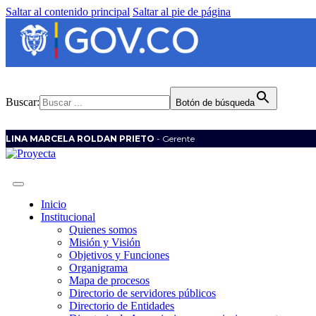
Saltar al contenido principal
Saltar al pie de página
Buscar:
Botón de búsqueda
LINA MARCELA ROLDAN PRIETO
- Gerente
Inicio
Institucional
Quienes somos
Misión y Visión
Objetivos y Funciones
Organigrama
Mapa de procesos
Directorio de servidores públicos
Directorio de Entidades