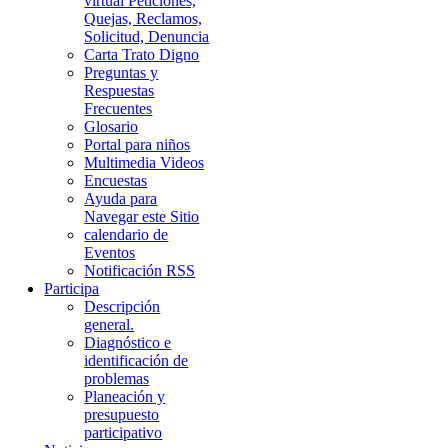
virtual Peticiones,
Quejas, Reclamos,
Solicitud, Denuncia
Carta Trato Digno
Preguntas y
Respuestas
Frecuentes
Glosario
Portal para niños
Multimedia Videos
Encuestas
Ayuda para
Navegar este Sitio
calendario de
Eventos
Notificación RSS
Participa
Descripción
general.
Diagnóstico e
identificación de
problemas
Planeación y
presupuesto
participativo