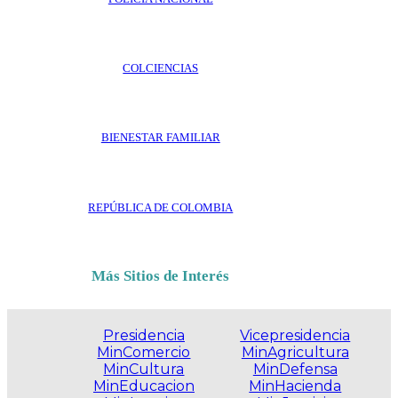
COLCIENCIAS
BIENESTAR FAMILIAR
REPÚBLICA DE COLOMBIA
Más Sitios de Interés
Presidencia
Vicepresidencia
MinComercio
MinAgricultura
MinCultura
MinDefensa
MinEducacion
MinHacienda