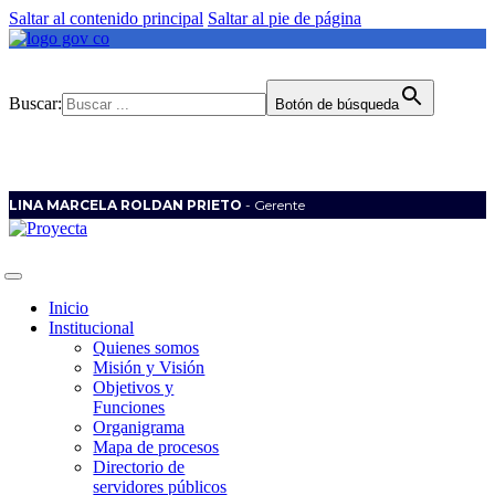
Saltar al contenido principal
Saltar al pie de página
Buscar:
Botón de búsqueda
LINA MARCELA ROLDAN PRIETO
- Gerente
Inicio
Institucional
Quienes somos
Misión y Visión
Objetivos y
Funciones
Organigrama
Mapa de procesos
Directorio de
servidores públicos