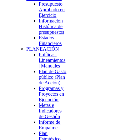
Presupuesto
Aprobado en
Ejercicio
Información
Histórica de
presupuestos
Estados
Financieros
PLANEACIÓN
Políticas |
Lineamientos
| Manuales
Plan de Gasto
público (Plan
de Acción)
Programas y
Proyectos en
Ejecución
Metas e
Indicadores
de Gestión
Informe de
Empalme
Plan
Estratégico