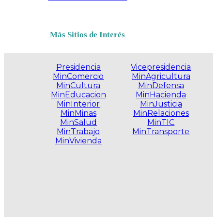
Más Sitios de Interés
Presidencia
Vicepresidencia
MinComercio
MinAgricultura
MinCultura
MinDefensa
MinEducacion
MinHacienda
MinInterior
MinJusticia
MinMinas
MinRelaciones
MinSalud
MinTIC
MinTrabajo
MinTransporte
MinVivienda
.