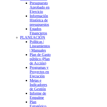
Presupuesto
Aprobado en
Ejercicio
Información
Histórica de
presupuestos
Estados
Financieros
PLANEACIÓN
Políticas |
Lineamientos
| Manuales
Plan de Gasto
público (Plan
de Acción)
Programas y
Proyectos en
Ejecución
Metas e
Indicadores
de Gestión
Informe de
Empalme
Plan
Estratégico