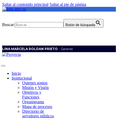
Saltar al contenido principal
Saltar al pie de página
Buscar:
Botón de búsqueda
LINA MARCELA ROLDAN PRIETO
- Gerente
Inicio
Institucional
Quienes somos
Misión y Visión
Objetivos y
Funciones
Organigrama
Mapa de procesos
Directorio de
servidores públicos