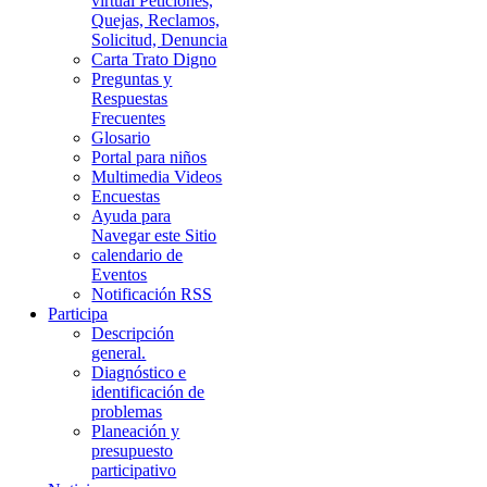
virtual Peticiones,
Quejas, Reclamos,
Solicitud, Denuncia
Carta Trato Digno
Preguntas y
Respuestas
Frecuentes
Glosario
Portal para niños
Multimedia Videos
Encuestas
Ayuda para
Navegar este Sitio
calendario de
Eventos
Notificación RSS
Participa
Descripción
general.
Diagnóstico e
identificación de
problemas
Planeación y
presupuesto
participativo