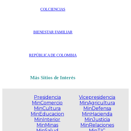
COLCIENCIAS
BIENESTAR FAMILIAR
REPÚBLICA DE COLOMBIA
Más Sitios de Interés
Presidencia
Vicepresidencia
MinComercio
MinAgricultura
MinCultura
MinDefensa
MinEducacion
MinHacienda
MinInterior
MinJusticia
MinMinas
MinRelaciones
MinSalud
MinTIC