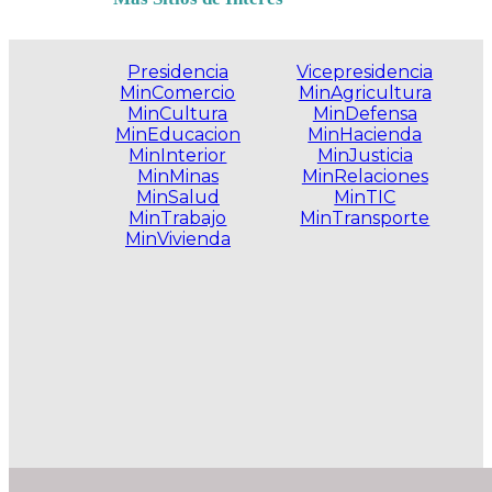
Presidencia
Vicepresidencia
MinComercio
MinAgricultura
MinCultura
MinDefensa
MinEducacion
MinHacienda
MinInterior
MinJusticia
MinMinas
MinRelaciones
MinSalud
MinTIC
MinTrabajo
MinTransporte
MinVivienda
.