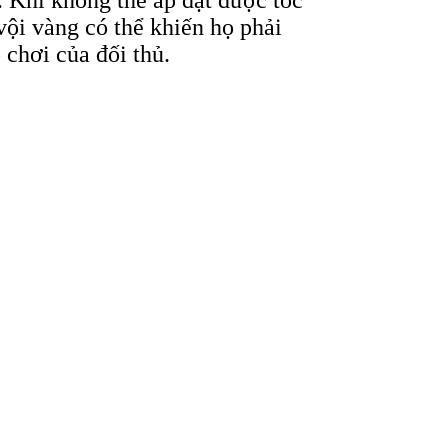
ội vàng có thể khiến họ phải
 chơi của đối thủ.