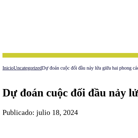
Inicio
Uncategorized
Dự đoán cuộc đối đầu nảy lửa giữa hai phong c
Dự đoán cuộc đối đầu nảy l
Publicado: julio 18, 2024