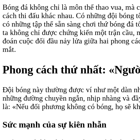
Bóng đá không chỉ là môn thể thao vua, mà cò
cách thi đấu khác nhau. Có những đội bóng t
có những tập thể sẵn sàng chơi thứ bóng đá t
ta không chỉ được chứng kiến một trận cầu, m
đoán cuộc đối đầu nảy lửa giữa hai phong cá
mắt.
Phong cách thứ nhất: «Người
Đội bóng này thường được ví như một dàn nh
những đường chuyền ngắn, nhịp nhàng và đầy 
là: «Nếu đối phương không có bóng, họ sẽ kh
Sức mạnh của sự kiên nhẫn