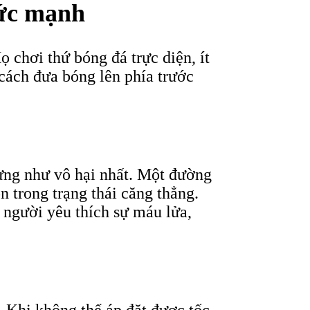
sức mạnh
ọ chơi thứ bóng đá trực diện, ít
cách đưa bóng lên phía trước
ừng như vô hại nhất. Một đường
n trong trạng thái căng thẳng.
 người yêu thích sự máu lửa,
. Khi không thể áp đặt được tốc