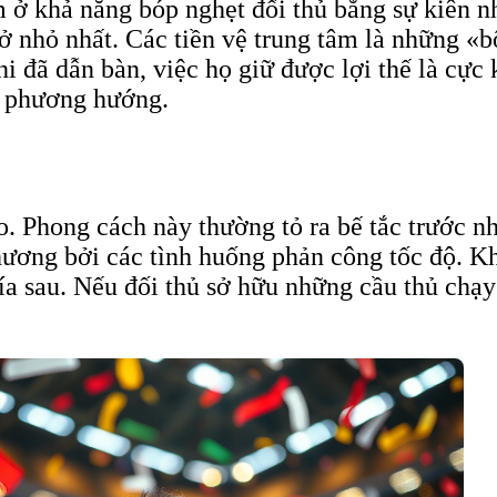
ở khả năng bóp nghẹt đối thủ bằng sự kiên nh
 nhỏ nhất. Các tiền vệ trung tâm là những «b
i đã dẫn bàn, việc họ giữ được lợi thế là cực
t phương hướng.
o. Phong cách này thường tỏ ra bế tắc trước 
thương bởi các tình huống phản công tốc độ. K
a sau. Nếu đối thủ sở hữu những cầu thủ chạy