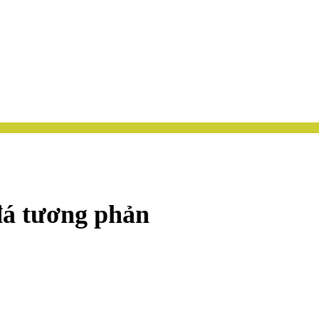
đá tương phản