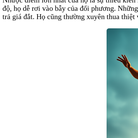
độ, họ dễ rơi vào bẫy của đối phương. Những
trả giá đắt. Họ cũng thường xuyên thua thiệt