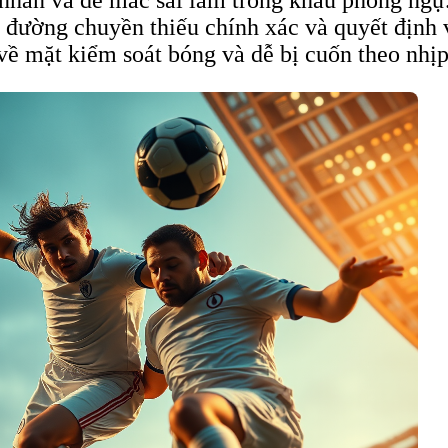
 đường chuyền thiếu chính xác và quyết định v
 về mặt kiểm soát bóng và dễ bị cuốn theo nhịp