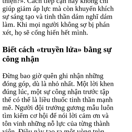
thiện?». Cách tiếp cận này không chỉ
giúp giảm áp lực mà còn khuyến khích
sự sáng tạo và tinh thần dám nghĩ dám
làm. Khi mọi người không sợ bị phán
xét, họ sẽ cống hiến hết mình.
Biết cách «truyền lửa» bằng sự
công nhận
Đừng bao giờ quên ghi nhận những
đóng góp, dù là nhỏ nhất. Một lời khen
đúng lúc, một sự công nhận trước tập
thể có thể là liều thuốc tinh thần mạnh
mẽ. Người đội trưởng gương mẫu luôn
tìm kiếm cơ hội để nói lời cảm ơn và
tôn vinh những nỗ lực của từng thành
viên. Điều này tạo ra một vòng tròn