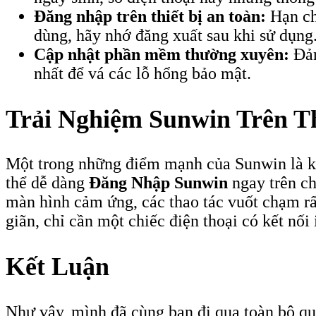
Đăng nhập trên thiết bị an toàn:
Hạn chế
dùng, hãy nhớ đăng xuất sau khi sử dụng
Cập nhật phần mềm thường xuyên:
Đảm
nhất để vá các lỗ hổng bảo mật.
Trải Nghiệm Sunwin Trên Th
Một trong những điểm mạnh của Sunwin là khả
thể dễ dàng
Đăng Nhập Sunwin
ngay trên ch
màn hình cảm ứng, các thao tác vuốt chạm rấ
giãn, chỉ cần một chiếc điện thoại có kết nối
Kết Luận
Như vậy, mình đã cùng bạn đi qua toàn bộ qu