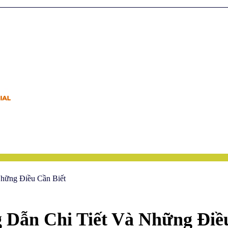
hững Điều Cần Biết
Dẫn Chi Tiết Và Những Điều