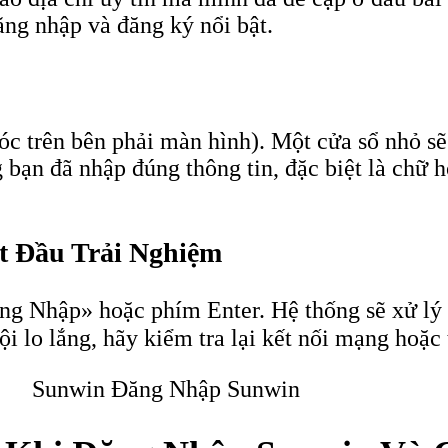
ăng nhập và đăng ký nổi bật.
 trên bên phải màn hình). Một cửa sổ nhỏ sẽ
 bạn đã nhập đúng thông tin, đặc biệt là chữ 
t Đầu Trải Nghiệm
ng Nhập» hoặc phím Enter. Hệ thống sẽ xử lý 
 vội lo lắng, hãy kiểm tra lại kết nối mạng hoặ