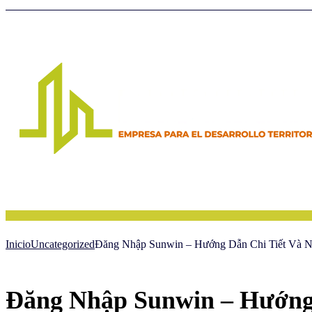
Inicio
Uncategorized
Đăng Nhập Sunwin – Hướng Dẫn Chi Tiết Và N
Đăng Nhập Sunwin – Hướng 