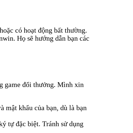
 hoặc có hoạt động bất thường.
Sunwin. Họ sẽ hướng dẫn bạn các
ổng game đổi thưởng. Mình xin
và mật khẩu của bạn, dù là bạn
ý tự đặc biệt. Tránh sử dụng