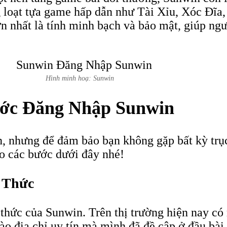
g loạt tựa game hấp dẫn như Tài Xỉu, Xóc Đĩa
n nhất là tính minh bạch và bảo mật, giúp ngư
Hình minh hoạ: Sunwin
ước Đăng Nhập Sunwin
n, nhưng để đảm bảo bạn không gặp bất kỳ trụ
o các bước dưới đây nhé!
 Thức
thức của Sunwin. Trên thị trường hiện nay có r
vào địa chỉ uy tín mà mình đã đề cập ở đầu bài 