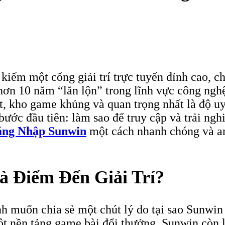
kiếm một cổng giải trí trực tuyến đỉnh cao, c
hơn 10 năm “lăn lộn” trong lĩnh vực công ngh
t, kho game khủng và quan trọng nhất là độ uy
ước đầu tiên: làm sao để truy cập và trải nghi
ng Nhập Sunwin
một cách nhanh chóng và a
à Điểm Đến Giải Trí?
ình muốn chia sẻ một chút lý do tại sao Sunwi
t nền tảng game bài đổi thưởng, Sunwin còn là