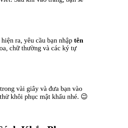
 hiện ra, yêu cầu bạn nhập
tên
hoa, chữ thường và các ký tự
trong vài giây và đưa bạn vào
c thử khôi phục mật khẩu nhé. 😉