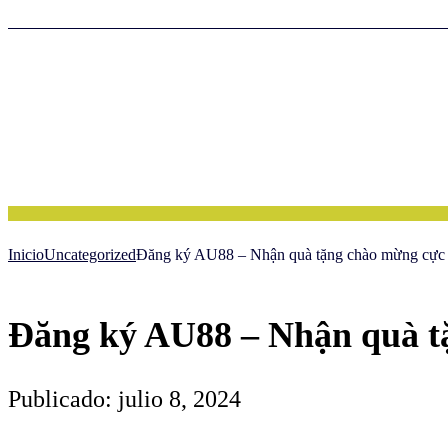
Inicio
Uncategorized
Đăng ký AU88 – Nhận quà tặng chào mừng cực lớ
Đăng ký AU88 – Nhận quà tặ
Publicado: julio 8, 2024