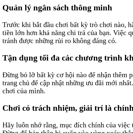
Quản lý ngân sách thông minh
Trước khi bắt đầu chơi bất kỳ trò chơi nào, 
tiền lớn hơn khả năng chi trả của bạn. Việc q
tránh được những rủi ro không đáng có.
Tận dụng tối đa các chương trình k
Đừng bỏ lỡ bất kỳ cơ hội nào để nhận thêm
trang chủ để cập nhật những ưu đãi mới nhất.
chơi của mình.
Chơi có trách nhiệm, giải trí là chín
Hãy luôn nhớ rằng, mục đích chính của việc th