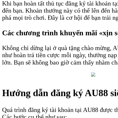
Khi bạn hoàn tất thủ tục đăng ký tài khoản 
đến bạn. Khoản thưởng này có thể lên đến hà
phá mọi trò chơi. Đây là cơ hội để bạn trải 
Các chương trình khuyến mãi «xịn 
Không chỉ dừng lại ở quà tặng chào mừng, A
như hoàn trả tiền cược mỗi ngày, thưởng nạp l
lớn. Bạn sẽ không bao giờ cảm thấy nhàm chá
Hướng dẫn đăng ký AU88 si
Quá trình đăng ký tài khoản tại AU88 được t
Các bước cụ thể như sau: