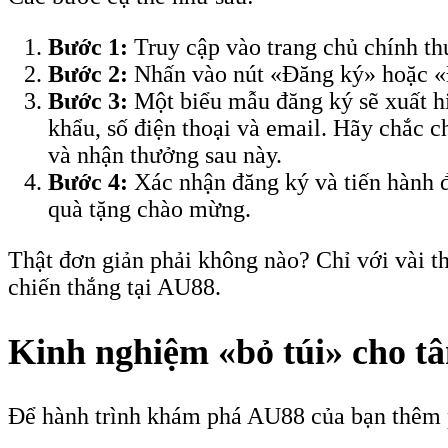
Bước 1:
Truy cập vào trang chủ chính th
Bước 2:
Nhấn vào nút «Đăng ký» hoặc «Đ
Bước 3:
Một biểu mẫu đăng ký sẽ xuất hi
khẩu, số điện thoại và email. Hãy chắc c
và nhận thưởng sau này.
Bước 4:
Xác nhận đăng ký và tiến hành đ
quà tặng chào mừng.
Thật đơn giản phải không nào? Chỉ với vài tha
chiến thắng tại AU88.
Kinh nghiệm «bỏ túi» cho tâ
Để hành trình khám phá AU88 của bạn thêm ph