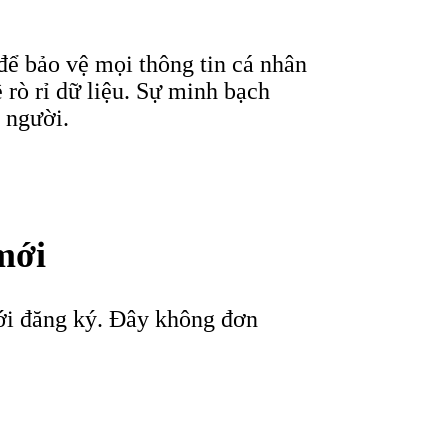
để bảo vệ mọi thông tin cá nhân
 rò rỉ dữ liệu. Sự minh bạch
 người.
mới
mới đăng ký. Đây không đơn