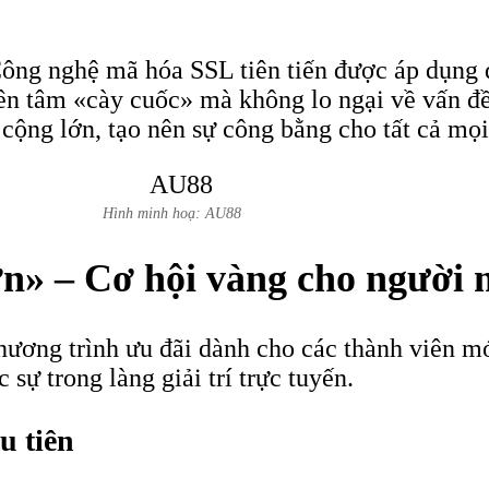
ông nghệ mã hóa SSL tiên tiến được áp dụng 
ên tâm «cày cuốc» mà không lo ngại về vấn đề
 cộng lớn, tạo nên sự công bằng cho tất cả mọi
Hình minh hoạ: AU88
n» – Cơ hội vàng cho người 
 chương trình ưu đãi dành cho các thành viên 
sự trong làng giải trí trực tuyến.
u tiên