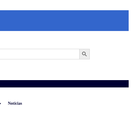
Botón de búsqueda
Noticias