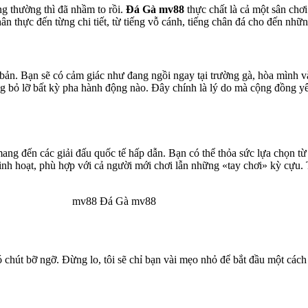
ng thường thì đã nhầm to rồi.
Đá Gà mv88
thực chất là cả một sân chơ
hân thực đến từng chi tiết, từ tiếng vỗ cánh, tiếng chân đá cho đến nhữ
ài bản. Bạn sẽ có cảm giác như đang ngồi ngay tại trường gà, hòa mình
ông bỏ lỡ bất kỳ pha hành động nào. Đây chính là lý do mà cộng đồng 
ang đến các giải đấu quốc tế hấp dẫn. Bạn có thể thỏa sức lựa chọn từ
linh hoạt, phù hợp với cả người mới chơi lẫn những «tay chơi» kỳ cựu.
ó chút bỡ ngỡ. Đừng lo, tôi sẽ chỉ bạn vài mẹo nhỏ để bắt đầu một cách