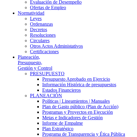
Evaluación de Desempeño
Ofertas de Empleo
Normatividad
Leyes
Ordenanzas
Decretos
Resoluciones
Circulares
Otros Actos Administativos
Certificaciones
Planeación,
Presupuesto,
Gestión y Control
PRESUPUESTO
Presupuesto Aprobado en Ejercicio
Información Histórica de presupuestos
Estados Financieros
PLANEACIÓN
Políticas | Lineamientos | Manuales
Plan de Gasto público (Plan de Acción)
Programas y Proyectos en Ejecución
Metas e Indicadores de Gestión
Informe de Empalme
Plan Estratégico
Programa de Transparencia y Ética Pública