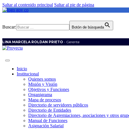
Saltar al contenido principal
Saltar al pie de página
Buscar:
Botón de búsqueda
LINA MARCELA ROLDAN PRIETO
- Gerente
Inicio
Institucional
Quienes somos
Misión y Visión
Objetivos y Funciones
Organigrama
Mapa de procesos
Directorio de servidores públicos
Directorio de Entidades
Directorio de Agremiaciones, asociaciones y otros grupo
Manual de Funciones
Asignación Salarial