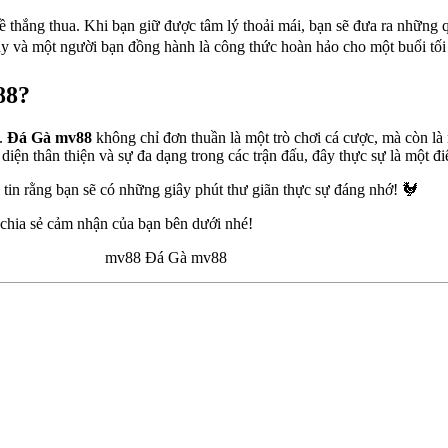
ề thắng thua. Khi bạn giữ được tâm lý thoải mái, bạn sẽ đưa ra những 
ay và một người bạn đồng hành là công thức hoàn hảo cho một buổi tối
88?
n.
Đá Gà mv88
không chỉ đơn thuần là một trò chơi cá cược, mà còn l
iện thân thiện và sự đa dạng trong các trận đấu, đây thực sự là một 
tin rằng bạn sẽ có những giây phút thư giãn thực sự đáng nhớ! 🐓
 chia sẻ cảm nhận của bạn bên dưới nhé!