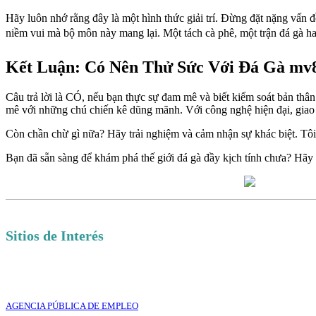
Hãy luôn nhớ rằng đây là một hình thức giải trí. Đừng đặt nặng vấn đ
niềm vui mà bộ môn này mang lại. Một tách cà phê, một trận đá gà h
Kết Luận: Có Nên Thử Sức Với Đá Gà mv
Câu trả lời là CÓ, nếu bạn thực sự đam mê và biết kiểm soát bản thâ
mê với những chú chiến kê dũng mãnh. Với công nghệ hiện đại, giao d
Còn chần chừ gì nữa? Hãy trải nghiệm và cảm nhận sự khác biệt. Tôi 
Bạn đã sẵn sàng để khám phá thế giới đá gà đầy kịch tính chưa? Hãy
Sitios de Interés
AGENCIA PÚBLICA DE EMPLEO