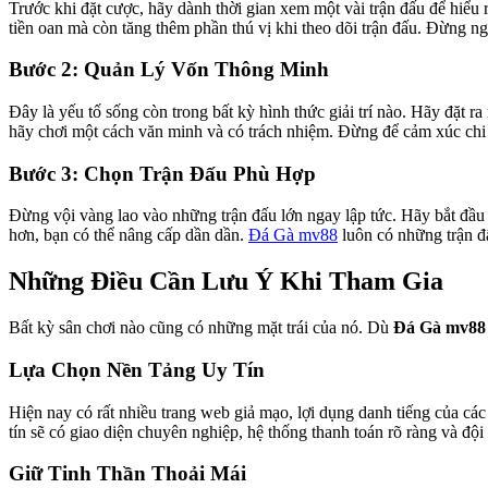
Trước khi đặt cược, hãy dành thời gian xem một vài trận đấu để hiểu 
tiền oan mà còn tăng thêm phần thú vị khi theo dõi trận đấu. Đừng ng
Bước 2: Quản Lý Vốn Thông Minh
Đây là yếu tố sống còn trong bất kỳ hình thức giải trí nào. Hãy đặt 
hãy chơi một cách văn minh và có trách nhiệm. Đừng để cảm xúc chi ph
Bước 3: Chọn Trận Đấu Phù Hợp
Đừng vội vàng lao vào những trận đấu lớn ngay lập tức. Hãy bắt đầu v
hơn, bạn có thể nâng cấp dần dần.
Đá Gà mv88
luôn có những trận đấ
Những Điều Cần Lưu Ý Khi Tham Gia
Bất kỳ sân chơi nào cũng có những mặt trái của nó. Dù
Đá Gà mv88
Lựa Chọn Nền Tảng Uy Tín
Hiện nay có rất nhiều trang web giả mạo, lợi dụng danh tiếng của các
tín sẽ có giao diện chuyên nghiệp, hệ thống thanh toán rõ ràng và đội
Giữ Tinh Thần Thoải Mái