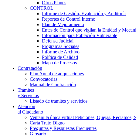
Otros Planes
CONTROL
Informe de Gestión, Evaluación y Auditoría
Reportes de Control Interno
Plan de Mejoramiento
Entes de Control que vigilan la Entidad y Mecan
Información para Población Vulnerable
Defensa Judicial
Programas Sociales
Informe de Archivo
Política de Calidad
Mapa de Procesos
Contratación
Plan Anual de adquisiciones
Convocatorias
Manual de Contratación
Trámites
y Servicios
Listado de tramites y servicios
Atención
al Ciudadano
Ventanilla única virtual Peticiones, Quejas, Reclamos, 
Carta Trato Digno
Preguntas y Respuestas Frecuentes
Glosario