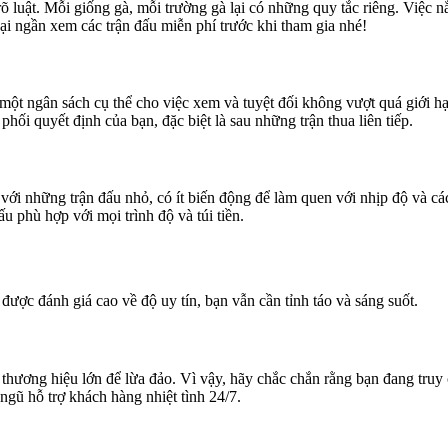
rõ luật. Mỗi giống gà, mỗi trường gà lại có những quy tắc riêng. Việc 
ại ngần xem các trận đấu miễn phí trước khi tham gia nhé!
ra một ngân sách cụ thể cho việc xem và tuyệt đối không vượt quá giới h
ối quyết định của bạn, đặc biệt là sau những trận thua liên tiếp.
ới những trận đấu nhỏ, có ít biến động để làm quen với nhịp độ và các
u phù hợp với mọi trình độ và túi tiền.
được đánh giá cao về độ uy tín, bạn vẫn cần tỉnh táo và sáng suốt.
 thương hiệu lớn để lừa đảo. Vì vậy, hãy chắc chắn rằng bạn đang truy
 ngũ hỗ trợ khách hàng nhiệt tình 24/7.