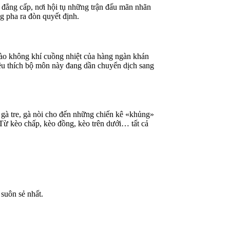
i đẳng cấp, nơi hội tụ những trận đấu mãn nhãn
ng pha ra đòn quyết định.
 vào không khí cuồng nhiệt của hàng ngàn khán
yêu thích bộ môn này đang dần chuyển dịch sang
 gà tre, gà nòi cho đến những chiến kê «khủng»
 Từ kèo chấp, kèo đồng, kèo trên dưới… tất cả
 suôn sẻ nhất.