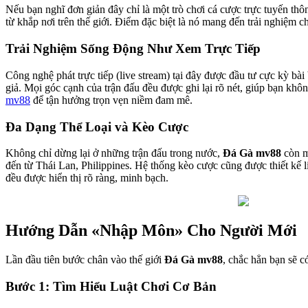
Nếu bạn nghĩ đơn giản đây chỉ là một trò chơi cá cược trực tuyến thô
từ khắp nơi trên thế giới. Điểm đặc biệt là nó mang đến trải nghiệm c
Trải Nghiệm Sống Động Như Xem Trực Tiếp
Công nghệ phát trực tiếp (live stream) tại đây được đầu tư cực kỳ b
giả. Mọi góc cạnh của trận đấu đều được ghi lại rõ nét, giúp bạn kh
mv88
để tận hưởng trọn vẹn niềm đam mê.
Đa Dạng Thể Loại và Kèo Cược
Không chỉ dừng lại ở những trận đấu trong nước,
Đá Gà mv88
còn m
đến từ Thái Lan, Philippines. Hệ thống kèo cược cũng được thiết kế 
đều được hiển thị rõ ràng, minh bạch.
Hướng Dẫn «Nhập Môn» Cho Người Mới
Lần đầu tiên bước chân vào thế giới
Đá Gà mv88
, chắc hẳn bạn sẽ c
Bước 1: Tìm Hiểu Luật Chơi Cơ Bản