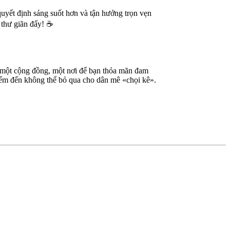
quyết định sáng suốt hơn và tận hưởng trọn vẹn
 thư giãn đấy! ☕
à một cộng đồng, một nơi để bạn thỏa mãn đam
điểm đến không thể bỏ qua cho dân mê «chọi kê».