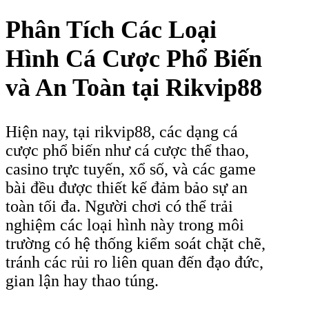
Phân Tích Các Loại
Hình Cá Cược Phổ Biến
và An Toàn tại Rikvip88
Hiện nay, tại rikvip88, các dạng cá
cược phổ biến như cá cược thể thao,
casino trực tuyến, xổ số, và các game
bài đều được thiết kế đảm bảo sự an
toàn tối đa. Người chơi có thể trải
nghiệm các loại hình này trong môi
trường có hệ thống kiểm soát chặt chẽ,
tránh các rủi ro liên quan đến đạo đức,
gian lận hay thao túng.