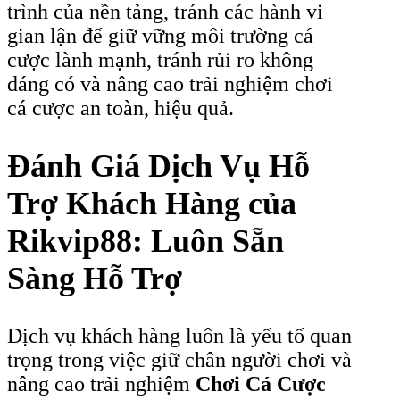
trình của nền tảng, tránh các hành vi
gian lận để giữ vững môi trường cá
cược lành mạnh, tránh rủi ro không
đáng có và nâng cao trải nghiệm chơi
cá cược an toàn, hiệu quả.
Đánh Giá Dịch Vụ Hỗ
Trợ Khách Hàng của
Rikvip88: Luôn Sẵn
Sàng Hỗ Trợ
Dịch vụ khách hàng luôn là yếu tố quan
trọng trong việc giữ chân người chơi và
nâng cao trải nghiệm
Chơi Cá Cược