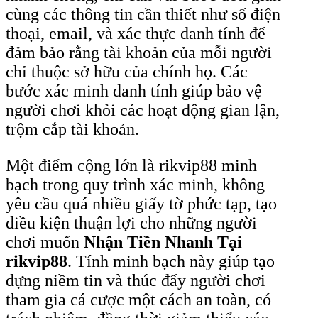
cùng các thông tin cần thiết như số điện
thoại, email, và xác thực danh tính để
đảm bảo rằng tài khoản của mỗi người
chỉ thuộc sở hữu của chính họ. Các
bước xác minh danh tính giúp bảo vệ
người chơi khỏi các hoạt động gian lận,
trộm cắp tài khoản.
Một điểm cộng lớn là rikvip88 minh
bạch trong quy trình xác minh, không
yêu cầu quá nhiều giấy tờ phức tạp, tạo
điều kiện thuận lợi cho những người
chơi muốn
Nhận Tiền Nhanh Tại
rikvip88
. Tính minh bạch này giúp tạo
dựng niềm tin và thúc đẩy người chơi
tham gia cá cược một cách an toàn, có