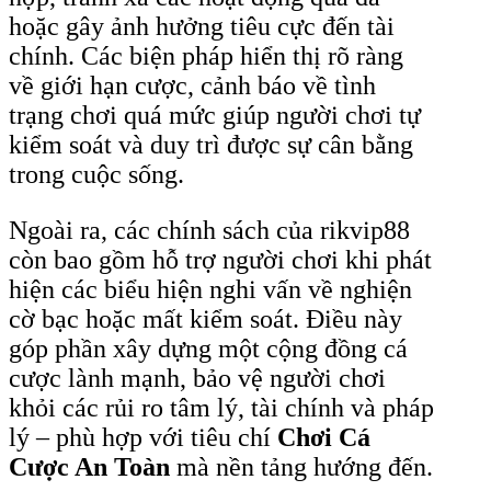
hoặc gây ảnh hưởng tiêu cực đến tài
chính. Các biện pháp hiển thị rõ ràng
về giới hạn cược, cảnh báo về tình
trạng chơi quá mức giúp người chơi tự
kiểm soát và duy trì được sự cân bằng
trong cuộc sống.
Ngoài ra, các chính sách của rikvip88
còn bao gồm hỗ trợ người chơi khi phát
hiện các biểu hiện nghi vấn về nghiện
cờ bạc hoặc mất kiểm soát. Điều này
góp phần xây dựng một cộng đồng cá
cược lành mạnh, bảo vệ người chơi
khỏi các rủi ro tâm lý, tài chính và pháp
lý – phù hợp với tiêu chí
Chơi Cá
Cược An Toàn
mà nền tảng hướng đến.