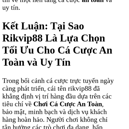
uy tín.
Kết Luận: Tại Sao
Rikvip88 Là Lựa Chọn
Tối Ưu Cho Cá Cược An
Toàn và Uy Tín
Trong bối cảnh cá cược trực tuyến ngày
càng phát triển, cái tên rikvip88 đã
khẳng định vị trí hàng đầu dựa trên các
tiêu chí về
Chơi Cá Cược An Toàn
,
bảo mật, minh bạch và dịch vụ khách
hàng hoàn hảo. Người chơi không chỉ
tận hưởng các trò chơi đa dạng, hấp