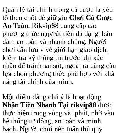
Quản lý tài chính trong cá cược là yếu
tố then chốt để giữ gìn
Chơi Cá Cược
An Toàn
. Rikvip88 cung cấp các
phương thức nạp/rút tiền đa dạng, bảo
đảm an toàn và nhanh chóng. Người
chơi cần lưu ý về giới hạn giao dịch,
kiểm tra kỹ thông tin trước khi xác
nhận để tránh sai sót, ngoài ra cũng cần
lựa chọn phương thức phù hợp với khả
năng tài chính của mình.
Một điểm đáng chú ý là hoạt động
Nhận Tiền Nhanh Tại rikvip88
được
thực hiện trong vòng vài phút, nhờ vào
hệ thống tự động, an toàn và minh
bạch. Người chơi nên tuân thủ quy