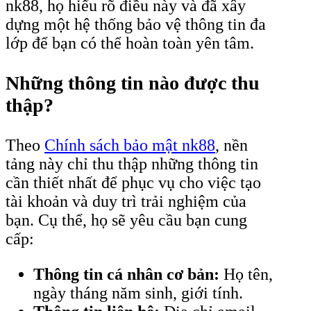
nk88, họ hiểu rõ điều này và đã xây
dựng một hệ thống bảo vệ thông tin đa
lớp để bạn có thể hoàn toàn yên tâm.
Những thông tin nào được thu
thập?
Theo
Chính sách bảo mật nk88
, nền
tảng này chỉ thu thập những thông tin
cần thiết nhất để phục vụ cho việc tạo
tài khoản và duy trì trải nghiệm của
bạn. Cụ thể, họ sẽ yêu cầu bạn cung
cấp:
Thông tin cá nhân cơ bản:
Họ tên,
ngày tháng năm sinh, giới tính.