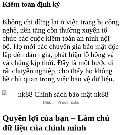
Kiểm toán định kỳ
Không chỉ dừng lại ở việc trang bị công
nghệ, nền tảng còn thường xuyên tổ
chức các cuộc kiểm toán an ninh nội
bộ. Họ mời các chuyên gia bảo mật độc
lập đến đánh giá, phát hiện lỗ hổng và
vá chúng kịp thời. Đây là một bước đi
rất chuyên nghiệp, cho thấy họ không
hề chủ quan trong việc bảo vệ dữ liệu.
Hình minh hoạ: nk88
Quyền lợi của bạn – Làm chủ
dữ liệu của chính mình