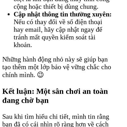
cộng hoặc thiết bị dùng chung.
Cập nhật thông tin thường xuyên:
Nếu có thay đổi về số điện thoại
hay email, hãy cập nhật ngay để
tránh mất quyền kiểm soát tài
khoản.
Những hành động nhỏ này sẽ giúp bạn
tạo thêm một lớp bảo vệ vững chắc cho
chính mình. 😉
Kết luận: Một sân chơi an toàn
đang chờ bạn
Sau khi tìm hiểu chi tiết, mình tin rằng
bạn đã có cái nhìn rõ ràng hơn về cách