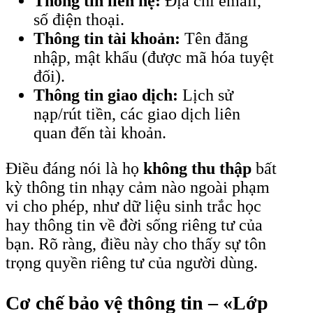
Thông tin liên hệ:
Địa chỉ email,
số điện thoại.
Thông tin tài khoản:
Tên đăng
nhập, mật khẩu (được mã hóa tuyệt
đối).
Thông tin giao dịch:
Lịch sử
nạp/rút tiền, các giao dịch liên
quan đến tài khoản.
Điều đáng nói là họ
không thu thập
bất
kỳ thông tin nhạy cảm nào ngoài phạm
vi cho phép, như dữ liệu sinh trắc học
hay thông tin về đời sống riêng tư của
bạn. Rõ ràng, điều này cho thấy sự tôn
trọng quyền riêng tư của người dùng.
Cơ chế bảo vệ thông tin – «Lớp