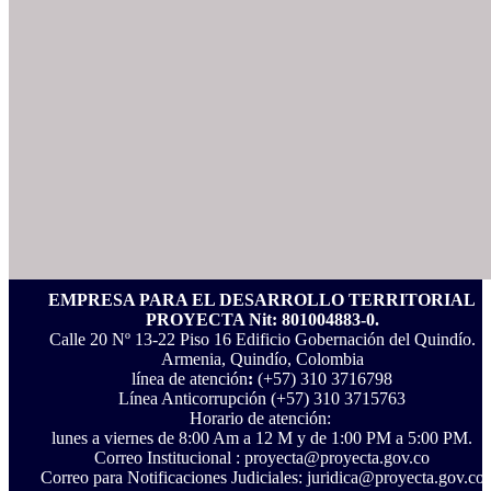
EMPRESA PARA EL DESARROLLO TERRITORIAL
PROYECTA Nit: 801004883-0.
Calle 20 Nº 13-22 Piso 16 Edificio Gobernación del Quindío.
Armenia, Quindío, Colombia
línea de atención
:
(+57) 310 3716798
Línea Anticorrupción ‪(+57) 310 3715763‬
Horario de atención:
lunes a viernes de 8:00 Am a 12 M y de 1:00 PM a 5:00 PM.
Correo Institucional : proyecta@proyecta.gov.co
Correo para Notificaciones Judiciales: juridica@proyecta.gov.co