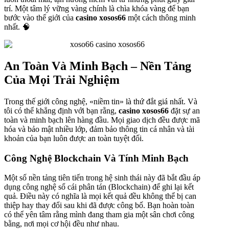
trí. Một tâm lý vững vàng chính là chìa khóa vàng để bạn
bước vào thế giới của
casino xosos66
một cách thông minh
nhất. 🧠
An Toàn Và Minh Bạch – Nền Tảng
Của Mọi Trải Nghiệm
Trong thế giới công nghệ, «niềm tin» là thứ đắt giá nhất. Và
tôi có thể khẳng định với bạn rằng,
casino xosos66
đặt sự an
toàn và minh bạch lên hàng đầu. Mọi giao dịch đều được mã
hóa và bảo mật nhiều lớp, đảm bảo thông tin cá nhân và tài
khoản của bạn luôn được an toàn tuyệt đối.
Công Nghệ Blockchain Và Tính Minh Bạch
Một số nền tảng tiên tiến trong hệ sinh thái này đã bắt đầu áp
dụng công nghệ sổ cái phân tán (Blockchain) để ghi lại kết
quả. Điều này có nghĩa là mọi kết quả đều không thể bị can
thiệp hay thay đổi sau khi đã được công bố. Bạn hoàn toàn
có thể yên tâm rằng mình đang tham gia một sân chơi công
bằng, nơi mọi cơ hội đều như nhau.