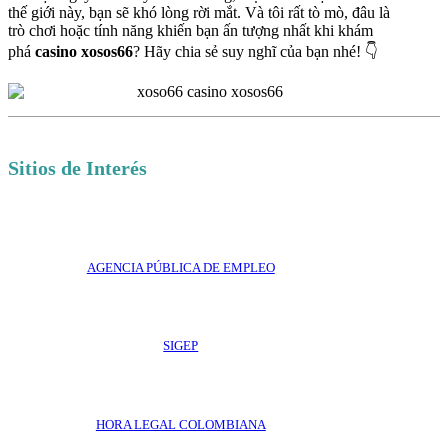
thế giới này, bạn sẽ khó lòng rời mắt. Và tôi rất tò mò, đâu là
trò chơi hoặc tính năng khiến bạn ấn tượng nhất khi khám
phá
casino xosos66
? Hãy chia sẻ suy nghĩ của bạn nhé! 👇
Sitios de Interés
AGENCIA PÚBLICA DE EMPLEO
SIGEP
HORA LEGAL COLOMBIANA