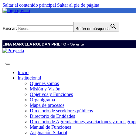
Saltar al contenido principal
Saltar al pie de página
Buscar:
Botón de búsqueda
LINA MARCELA ROLDAN PRIETO
- Gerente
Inicio
Institucional
Quienes somos
Misión y Visión
Objetivos y Funciones
Organigrama
Mapa de procesos
Directorio de servidores públicos
Directorio de Entidades
Directorio de Agremiaciones, asociaciones y otros grupo
Manual de Funciones
Asignación Salarial