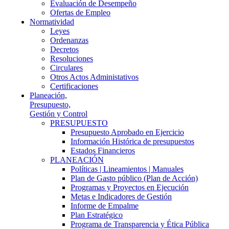
Evaluación de Desempeño
Ofertas de Empleo
Normatividad
Leyes
Ordenanzas
Decretos
Resoluciones
Circulares
Otros Actos Administativos
Certificaciones
Planeación,
Presupuesto,
Gestión y Control
PRESUPUESTO
Presupuesto Aprobado en Ejercicio
Información Histórica de presupuestos
Estados Financieros
PLANEACIÓN
Políticas | Lineamientos | Manuales
Plan de Gasto público (Plan de Acción)
Programas y Proyectos en Ejecución
Metas e Indicadores de Gestión
Informe de Empalme
Plan Estratégico
Programa de Transparencia y Ética Pública