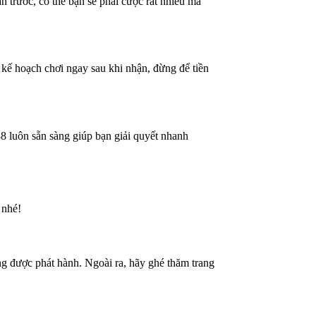
n trước, có thể bạn sẽ phải cược rất nhiều mà
kế hoạch chơi ngay sau khi nhận, đừng để tiền
 luôn sẵn sàng giúp bạn giải quyết nhanh
 nhé!
ng được phát hành. Ngoài ra, hãy ghé thăm trang