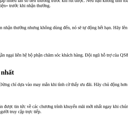
p nhiều lần số tiền thưởng trước khi rút được. Nếu bạn không tính toá
iện» trước khi nhận thưởng.
bạn nhận thưởng nhưng không dùng đến, nó sẽ tự động hết hạn. Hãy lên 
ần ngại liên hệ bộ phận chăm sóc khách hàng. Đội ngũ hỗ trợ của QS88
 nhất
. Đừng chỉ dựa vào may mắn khi tình cờ thấy ưu đãi. Hãy chủ động hơn
ận được tin tức về các chương trình khuyến mãi mới nhất ngay khi chú
ười truy cập trực tiếp.