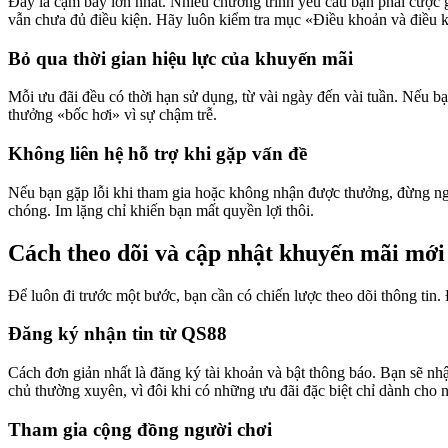
Đây là cạm bẫy lớn nhất. Nhiều chương trình yêu cầu bạn phải cược gấ
vẫn chưa đủ điều kiện. Hãy luôn kiểm tra mục «Điều khoản và điều k
Bỏ qua thời gian hiệu lực của khuyến mãi
Mỗi ưu đãi đều có thời hạn sử dụng, từ vài ngày đến vài tuần. Nếu 
thưởng «bốc hơi» vì sự chậm trễ.
Không liên hệ hỗ trợ khi gặp vấn đề
Nếu bạn gặp lỗi khi tham gia hoặc không nhận được thưởng, đừng ng
chóng. Im lặng chỉ khiến bạn mất quyền lợi thôi.
Cách theo dõi và cập nhật khuyến mãi mới
Để luôn đi trước một bước, bạn cần có chiến lược theo dõi thông tin
Đăng ký nhận tin từ QS88
Cách đơn giản nhất là đăng ký tài khoản và bật thông báo. Bạn sẽ nh
chủ thường xuyên, vì đôi khi có những ưu đãi đặc biệt chỉ dành cho ng
Tham gia cộng đồng người chơi