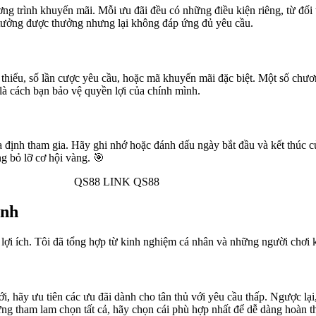
ơng trình khuyến mãi. Mỗi ưu đãi đều có những điều kiện riêng, từ đối 
 tưởng được thưởng nhưng lại không đáp ứng đủ yêu cầu.
 thiểu, số lần cược yêu cầu, hoặc mã khuyến mãi đặc biệt. Một số chươn
là cách bạn bảo vệ quyền lợi của chính mình.
ừa định tham gia. Hãy ghi nhớ hoặc đánh dấu ngày bắt đầu và kết thúc 
g bỏ lỡ cơ hội vàng. 🎯
inh
 lợi ích. Tôi đã tổng hợp từ kinh nghiệm cá nhân và những người chơi 
 hãy ưu tiên các ưu đãi dành cho tân thủ với yêu cầu thấp. Ngược lại
ừng tham lam chọn tất cả, hãy chọn cái phù hợp nhất để dễ dàng hoàn t