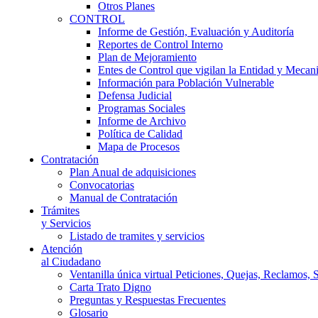
Otros Planes
CONTROL
Informe de Gestión, Evaluación y Auditoría
Reportes de Control Interno
Plan de Mejoramiento
Entes de Control que vigilan la Entidad y Mecan
Información para Población Vulnerable
Defensa Judicial
Programas Sociales
Informe de Archivo
Política de Calidad
Mapa de Procesos
Contratación
Plan Anual de adquisiciones
Convocatorias
Manual de Contratación
Trámites
y Servicios
Listado de tramites y servicios
Atención
al Ciudadano
Ventanilla única virtual Peticiones, Quejas, Reclamos, 
Carta Trato Digno
Preguntas y Respuestas Frecuentes
Glosario