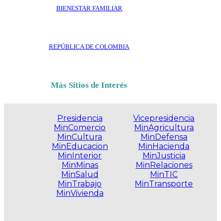
BIENESTAR FAMILIAR
REPÚBLICA DE COLOMBIA
Más Sitios de Interés
Presidencia
Vicepresidencia
MinComercio
MinAgricultura
MinCultura
MinDefensa
MinEducacion
MinHacienda
MinInterior
MinJusticia
MinMinas
MinRelaciones
MinSalud
MinTIC
MinTrabajo
MinTransporte
MinVivienda
.