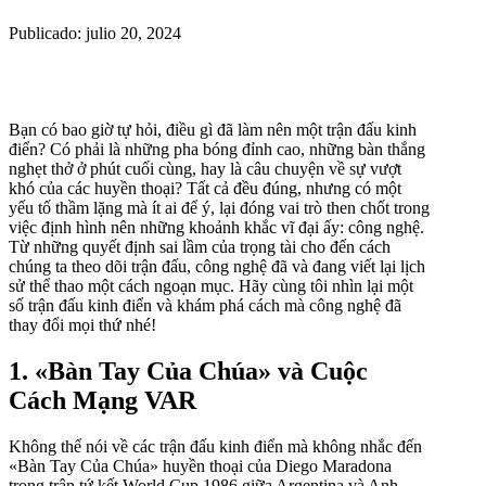
Publicado: julio 20, 2024
Bạn có bao giờ tự hỏi, điều gì đã làm nên một trận đấu kinh
điển? Có phải là những pha bóng đỉnh cao, những bàn thắng
nghẹt thở ở phút cuối cùng, hay là câu chuyện về sự vượt
khó của các huyền thoại? Tất cả đều đúng, nhưng có một
yếu tố thầm lặng mà ít ai để ý, lại đóng vai trò then chốt trong
việc định hình nên những khoảnh khắc vĩ đại ấy: công nghệ.
Từ những quyết định sai lầm của trọng tài cho đến cách
chúng ta theo dõi trận đấu, công nghệ đã và đang viết lại lịch
sử thể thao một cách ngoạn mục. Hãy cùng tôi nhìn lại một
số trận đấu kinh điển và khám phá cách mà công nghệ đã
thay đổi mọi thứ nhé!
1. «Bàn Tay Của Chúa» và Cuộc
Cách Mạng VAR
Không thể nói về các trận đấu kinh điển mà không nhắc đến
«Bàn Tay Của Chúa» huyền thoại của Diego Maradona
trong trận tứ kết World Cup 1986 giữa Argentina và Anh.