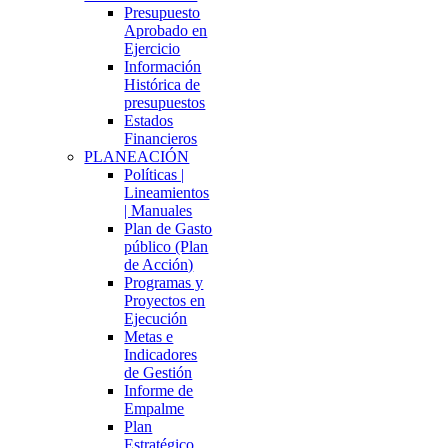
Presupuesto
Aprobado en
Ejercicio
Información
Histórica de
presupuestos
Estados
Financieros
PLANEACIÓN
Políticas |
Lineamientos
| Manuales
Plan de Gasto
público (Plan
de Acción)
Programas y
Proyectos en
Ejecución
Metas e
Indicadores
de Gestión
Informe de
Empalme
Plan
Estratégico