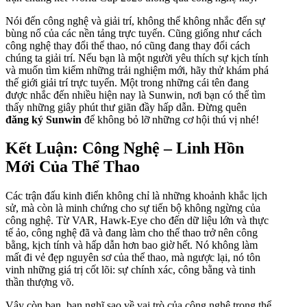
Nói đến công nghệ và giải trí, không thể không nhắc đến sự
bùng nổ của các nền tảng trực tuyến. Cũng giống như cách
công nghệ thay đổi thể thao, nó cũng đang thay đổi cách
chúng ta giải trí. Nếu bạn là một người yêu thích sự kịch tính
và muốn tìm kiếm những trải nghiệm mới, hãy thử khám phá
thế giới giải trí trực tuyến. Một trong những cái tên đang
được nhắc đến nhiều hiện nay là Sunwin, nơi bạn có thể tìm
thấy những giây phút thư giãn đầy hấp dẫn. Đừng quên
đăng ký Sunwin
để không bỏ lỡ những cơ hội thú vị nhé!
Kết Luận: Công Nghệ – Linh Hồn
Mới Của Thể Thao
Các trận đấu kinh điển không chỉ là những khoảnh khắc lịch
sử, mà còn là minh chứng cho sự tiến bộ không ngừng của
công nghệ. Từ VAR, Hawk-Eye cho đến dữ liệu lớn và thực
tế ảo, công nghệ đã và đang làm cho thể thao trở nên công
bằng, kịch tính và hấp dẫn hơn bao giờ hết. Nó không làm
mất đi vẻ đẹp nguyên sơ của thể thao, mà ngược lại, nó tôn
vinh những giá trị cốt lõi: sự chính xác, công bằng và tinh
thần thượng võ.
Vậy còn bạn, bạn nghĩ sao về vai trò của công nghệ trong thể