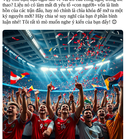
thao? Liệu nó có làm mất đi yếu tố «con người» vốn là linh
hồn của các trận đấu, hay nó chính là chìa khóa để mở ra một
kỷ nguyên mới? Hãy chia sẻ suy nghĩ của bạn ở phần bình
luận nhé! Tôi rất tò mò muốn nghe ý kiến của bạn đấy! 😊