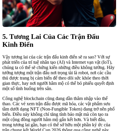
5. Tương Lai Của Các Trận Đấu
Kinh Điển
Vậy tương lai của các trận đấu kinh điển sẽ ra sao? Với sự
phát triển của trí tuệ nhân tạo (AI) và Internet vạn vật (IoT),
chúng ta có thể sẽ chứng kiến những điều không tưởng. Hãy
tưởng tượng một trận đấu nơi trọng tài là robot, nơi các cầu
thủ được trang bị cảm biến để theo dõi sức khỏe theo thời
gian thực, hay nơi người hâm mộ có thể bỏ phiếu quyết định
một số tình huống trên sân.
Công nghệ blockchain cũng đang dần thâm nhập vào thể
thao. Các vé xem trận đấu được mã hóa, các vật phẩm sưu
tầm dưới dạng NFT (Non-Fungible Token) đang trở nên phổ
biến. Điều này không chỉ tăng tính bảo mật mà còn tạo ra
một cộng đồng người hâm mộ gắn kết hơn. Và biết đâu,
trong tương lai gần, bạn có thể sở hữu một phần ký ức của
trận chung kết World Cup 2026 thông qua công nghệ này.