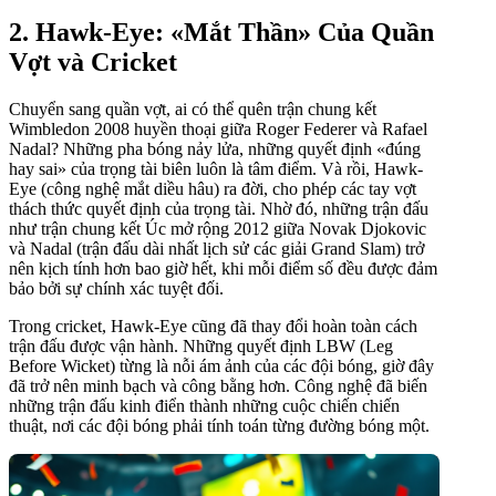
2. Hawk-Eye: «Mắt Thần» Của Quần
Vợt và Cricket
Chuyển sang quần vợt, ai có thể quên trận chung kết
Wimbledon 2008 huyền thoại giữa Roger Federer và Rafael
Nadal? Những pha bóng nảy lửa, những quyết định «đúng
hay sai» của trọng tài biên luôn là tâm điểm. Và rồi, Hawk-
Eye (công nghệ mắt diều hâu) ra đời, cho phép các tay vợt
thách thức quyết định của trọng tài. Nhờ đó, những trận đấu
như trận chung kết Úc mở rộng 2012 giữa Novak Djokovic
và Nadal (trận đấu dài nhất lịch sử các giải Grand Slam) trở
nên kịch tính hơn bao giờ hết, khi mỗi điểm số đều được đảm
bảo bởi sự chính xác tuyệt đối.
Trong cricket, Hawk-Eye cũng đã thay đổi hoàn toàn cách
trận đấu được vận hành. Những quyết định LBW (Leg
Before Wicket) từng là nỗi ám ảnh của các đội bóng, giờ đây
đã trở nên minh bạch và công bằng hơn. Công nghệ đã biến
những trận đấu kinh điển thành những cuộc chiến chiến
thuật, nơi các đội bóng phải tính toán từng đường bóng một.