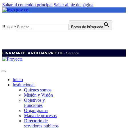
Saltar al contenido principal
Saltar al pie de página
Buscar:
Botón de búsqueda
LINA MARCELA ROLDAN PRIETO
- Gerente
Inicio
Institucional
Quienes somos
Misión y Visión
Objetivos y
Funciones
Organigrama
Mapa de procesos
Directorio de
servidores públicos