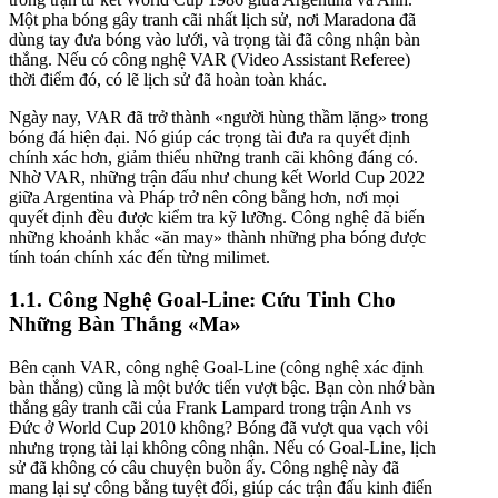
Một pha bóng gây tranh cãi nhất lịch sử, nơi Maradona đã
dùng tay đưa bóng vào lưới, và trọng tài đã công nhận bàn
thắng. Nếu có công nghệ VAR (Video Assistant Referee)
thời điểm đó, có lẽ lịch sử đã hoàn toàn khác.
Ngày nay, VAR đã trở thành «người hùng thầm lặng» trong
bóng đá hiện đại. Nó giúp các trọng tài đưa ra quyết định
chính xác hơn, giảm thiểu những tranh cãi không đáng có.
Nhờ VAR, những trận đấu như chung kết World Cup 2022
giữa Argentina và Pháp trở nên công bằng hơn, nơi mọi
quyết định đều được kiểm tra kỹ lưỡng. Công nghệ đã biến
những khoảnh khắc «ăn may» thành những pha bóng được
tính toán chính xác đến từng milimet.
1.1. Công Nghệ Goal-Line: Cứu Tinh Cho
Những Bàn Thắng «Ma»
Bên cạnh VAR, công nghệ Goal-Line (công nghệ xác định
bàn thắng) cũng là một bước tiến vượt bậc. Bạn còn nhớ bàn
thắng gây tranh cãi của Frank Lampard trong trận Anh vs
Đức ở World Cup 2010 không? Bóng đã vượt qua vạch vôi
nhưng trọng tài lại không công nhận. Nếu có Goal-Line, lịch
sử đã không có câu chuyện buồn ấy. Công nghệ này đã
mang lại sự công bằng tuyệt đối, giúp các trận đấu kinh điển