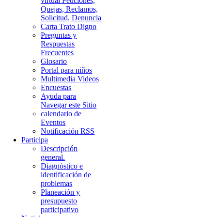
virtual Peticiones,
Quejas, Reclamos,
Solicitud, Denuncia
Carta Trato Digno
Preguntas y
Respuestas
Frecuentes
Glosario
Portal para niños
Multimedia Videos
Encuestas
Ayuda para
Navegar este Sitio
calendario de
Eventos
Notificación RSS
Participa
Descripción
general.
Diagnóstico e
identificación de
problemas
Planeación y
presupuesto
participativo