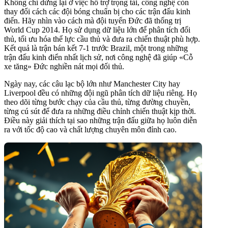
Không chỉ dừng lại ở việc hỗ trợ trọng tài, công nghệ còn
thay đổi cách các đội bóng chuẩn bị cho các trận đấu kinh
điển. Hãy nhìn vào cách mà đội tuyển Đức đã thống trị
World Cup 2014. Họ sử dụng dữ liệu lớn để phân tích đối
thủ, tối ưu hóa thể lực cầu thủ và đưa ra chiến thuật phù hợp.
Kết quả là trận bán kết 7-1 trước Brazil, một trong những
trận đấu kinh điển nhất lịch sử, nơi công nghệ đã giúp «Cỗ
xe tăng» Đức nghiền nát mọi đối thủ.
Ngày nay, các câu lạc bộ lớn như Manchester City hay
Liverpool đều có những đội ngũ phân tích dữ liệu riêng. Họ
theo dõi từng bước chạy của cầu thủ, từng đường chuyền,
từng cú sút để đưa ra những điều chỉnh chiến thuật kịp thời.
Điều này giải thích tại sao những trận đấu giữa họ luôn diễn
ra với tốc độ cao và chất lượng chuyên môn đỉnh cao.