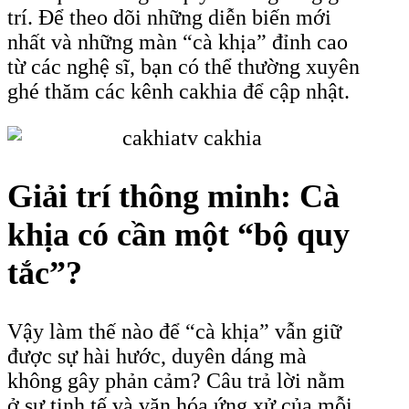
trí. Để theo dõi những diễn biến mới
nhất và những màn “cà khịa” đỉnh cao
từ các nghệ sĩ, bạn có thể thường xuyên
ghé thăm các kênh cakhia để cập nhật.
Giải trí thông minh: Cà
khịa có cần một “bộ quy
tắc”?
Vậy làm thế nào để “cà khịa” vẫn giữ
được sự hài hước, duyên dáng mà
không gây phản cảm? Câu trả lời nằm
ở sự tinh tế và văn hóa ứng xử của mỗi