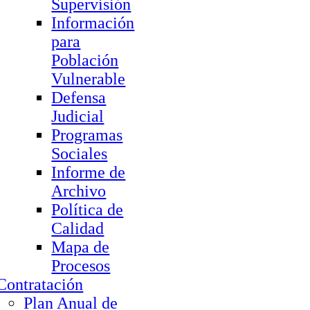
Supervisión
Información
para
Población
Vulnerable
Defensa
Judicial
Programas
Sociales
Informe de
Archivo
Política de
Calidad
Mapa de
Procesos
Contratación
Plan Anual de