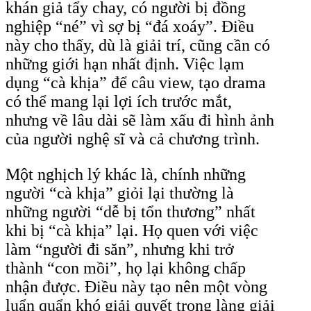
khán giả tẩy chay, có người bị đồng
nghiệp “né” vì sợ bị “đá xoáy”. Điều
này cho thấy, dù là giải trí, cũng cần có
những giới hạn nhất định. Việc lạm
dụng “cà khịa” để câu view, tạo drama
có thể mang lại lợi ích trước mắt,
nhưng về lâu dài sẽ làm xấu đi hình ảnh
của người nghệ sĩ và cả chương trình.
Một nghịch lý khác là, chính những
người “cà khịa” giỏi lại thường là
những người “dễ bị tổn thương” nhất
khi bị “cà khịa” lại. Họ quen với việc
làm “người đi săn”, nhưng khi trở
thành “con mồi”, họ lại không chấp
nhận được. Điều này tạo nên một vòng
luẩn quẩn khó giải quyết trong làng giải