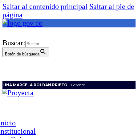
Saltar al contenido principal
Saltar al pie de
página
Buscar:
Botón de búsqueda
LINA MARCELA ROLDAN PRIETO
- Gerente
Inicio
Institucional