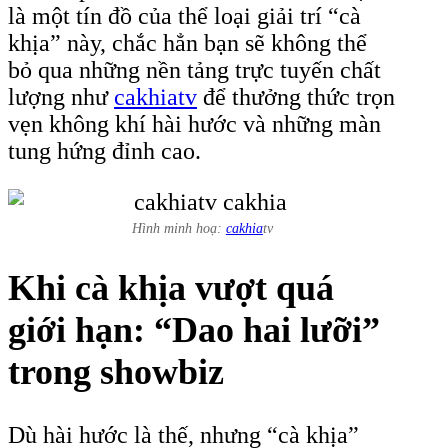
là một tín đồ của thể loại giải trí “cà
khịa” này, chắc hẳn bạn sẽ không thể
bỏ qua những nền tảng trực tuyến chất
lượng như
cakhiatv
để thưởng thức trọn
vẹn không khí hài hước và những màn
tung hứng đỉnh cao.
Hình minh hoạ:
cakhia
tv
Khi cà khịa vượt quá
giới hạn: “Dao hai lưỡi”
trong showbiz
Dù hài hước là thế, nhưng “cà khịa”