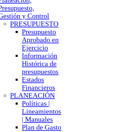
Planeación,
Presupuesto,
Gestión y Control
PRESUPUESTO
Presupuesto
Aprobado en
Ejercicio
Información
Histórica de
presupuestos
Estados
Financieros
PLANEACIÓN
Políticas |
Lineamientos
| Manuales
Plan de Gasto