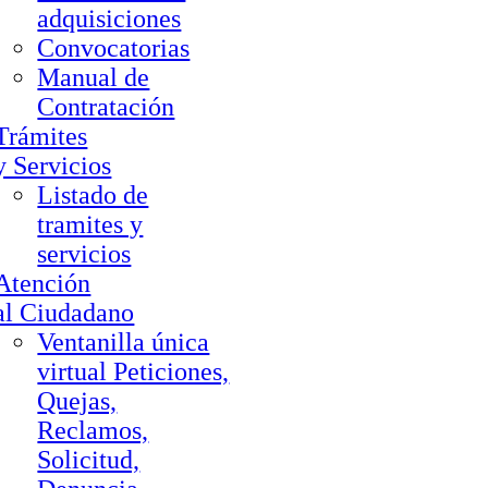
adquisiciones
Convocatorias
Manual de
Contratación
Trámites
y Servicios
Listado de
tramites y
servicios
Atención
al Ciudadano
Ventanilla única
virtual Peticiones,
Quejas,
Reclamos,
Solicitud,