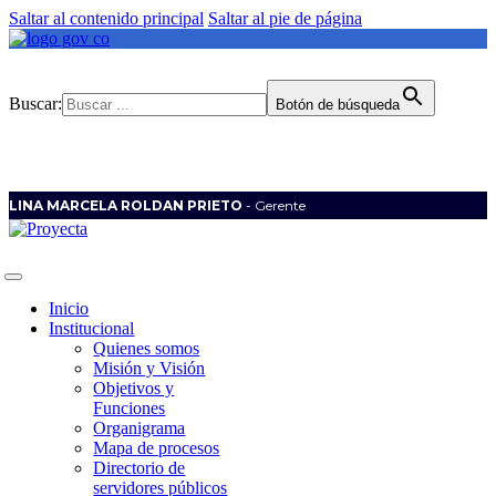
Saltar al contenido principal
Saltar al pie de página
Buscar:
Botón de búsqueda
LINA MARCELA ROLDAN PRIETO
- Gerente
Inicio
Institucional
Quienes somos
Misión y Visión
Objetivos y
Funciones
Organigrama
Mapa de procesos
Directorio de
servidores públicos