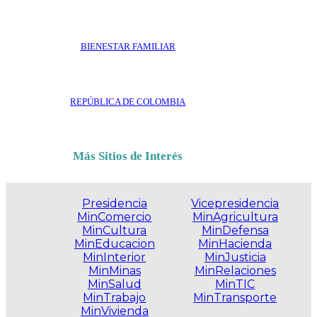
BIENESTAR FAMILIAR
REPÚBLICA DE COLOMBIA
Más Sitios de Interés
Presidencia
Vicepresidencia
MinComercio
MinAgricultura
MinCultura
MinDefensa
MinEducacion
MinHacienda
MinInterior
MinJusticia
MinMinas
MinRelaciones
MinSalud
MinTIC
MinTrabajo
MinTransporte
MinVivienda
.