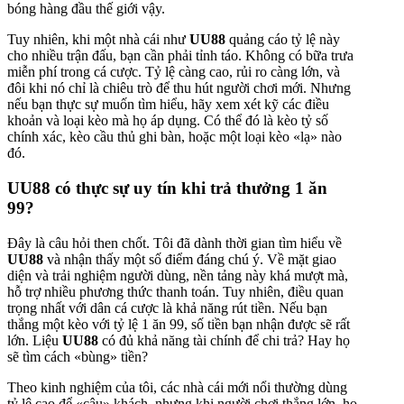
bóng hàng đầu thế giới vậy.
Tuy nhiên, khi một nhà cái như
UU88
quảng cáo tỷ lệ này
cho nhiều trận đấu, bạn cần phải tỉnh táo. Không có bữa trưa
miễn phí trong cá cược. Tỷ lệ càng cao, rủi ro càng lớn, và
đôi khi nó chỉ là chiêu trò để thu hút người chơi mới. Nhưng
nếu bạn thực sự muốn tìm hiểu, hãy xem xét kỹ các điều
khoản và loại kèo mà họ áp dụng. Có thể đó là kèo tỷ số
chính xác, kèo cầu thủ ghi bàn, hoặc một loại kèo «lạ» nào
đó.
UU88 có thực sự uy tín khi trả thưởng 1 ăn
99?
Đây là câu hỏi then chốt. Tôi đã dành thời gian tìm hiểu về
UU88
và nhận thấy một số điểm đáng chú ý. Về mặt giao
diện và trải nghiệm người dùng, nền tảng này khá mượt mà,
hỗ trợ nhiều phương thức thanh toán. Tuy nhiên, điều quan
trọng nhất với dân cá cược là khả năng rút tiền. Nếu bạn
thắng một kèo với tỷ lệ 1 ăn 99, số tiền bạn nhận được sẽ rất
lớn. Liệu
UU88
có đủ khả năng tài chính để chi trả? Hay họ
sẽ tìm cách «bùng» tiền?
Theo kinh nghiệm của tôi, các nhà cái mới nổi thường dùng
tỷ lệ cao để «câu» khách, nhưng khi người chơi thắng lớn, họ