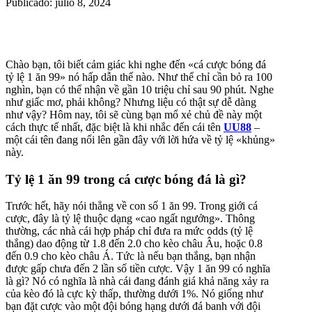
Publicado: julio 8, 2024
Chào bạn, tôi biết cảm giác khi nghe đến «cá cược bóng đá
tỷ lệ 1 ăn 99» nó hấp dẫn thế nào. Như thể chỉ cần bỏ ra 100
nghìn, bạn có thể nhận về gần 10 triệu chỉ sau 90 phút. Nghe
như giấc mơ, phải không? Nhưng liệu có thật sự dễ dàng
như vậy? Hôm nay, tôi sẽ cùng bạn mổ xẻ chủ đề này một
cách thực tế nhất, đặc biệt là khi nhắc đến cái tên
UU88
–
một cái tên đang nổi lên gần đây với lời hứa về tỷ lệ «khủng»
này.
Tỷ lệ 1 ăn 99 trong cá cược bóng đá là gì?
Trước hết, hãy nói thẳng về con số 1 ăn 99. Trong giới cá
cược, đây là tỷ lệ thuộc dạng «cao ngất ngưởng». Thông
thường, các nhà cái hợp pháp chỉ đưa ra mức odds (tỷ lệ
thắng) dao động từ 1.8 đến 2.0 cho kèo châu Âu, hoặc 0.8
đến 0.9 cho kèo châu Á. Tức là nếu bạn thắng, bạn nhận
được gấp chưa đến 2 lần số tiền cược. Vậy 1 ăn 99 có nghĩa
là gì? Nó có nghĩa là nhà cái đang đánh giá khả năng xảy ra
của kèo đó là cực kỳ thấp, thường dưới 1%. Nó giống như
bạn đặt cược vào một đội bóng hạng dưới đá banh với đội