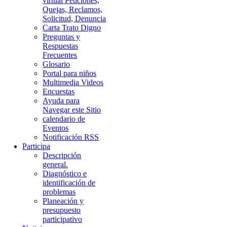
virtual Peticiones,
Quejas, Reclamos,
Solicitud, Denuncia
Carta Trato Digno
Preguntas y
Respuestas
Frecuentes
Glosario
Portal para niños
Multimedia Videos
Encuestas
Ayuda para
Navegar este Sitio
calendario de
Eventos
Notificación RSS
Participa
Descripción
general.
Diagnóstico e
identificación de
problemas
Planeación y
presupuesto
participativo