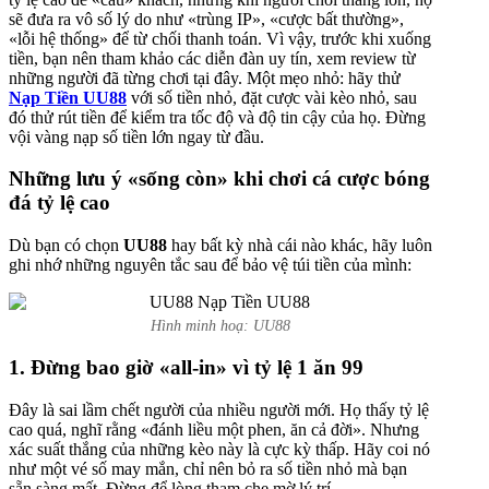
sẽ đưa ra vô số lý do như «trùng IP», «cược bất thường»,
«lỗi hệ thống» để từ chối thanh toán. Vì vậy, trước khi xuống
tiền, bạn nên tham khảo các diễn đàn uy tín, xem review từ
những người đã từng chơi tại đây. Một mẹo nhỏ: hãy thử
Nạp Tiền UU88
với số tiền nhỏ, đặt cược vài kèo nhỏ, sau
đó thử rút tiền để kiểm tra tốc độ và độ tin cậy của họ. Đừng
vội vàng nạp số tiền lớn ngay từ đầu.
Những lưu ý «sống còn» khi chơi cá cược bóng
đá tỷ lệ cao
Dù bạn có chọn
UU88
hay bất kỳ nhà cái nào khác, hãy luôn
ghi nhớ những nguyên tắc sau để bảo vệ túi tiền của mình:
Hình minh hoạ: UU88
1. Đừng bao giờ «all-in» vì tỷ lệ 1 ăn 99
Đây là sai lầm chết người của nhiều người mới. Họ thấy tỷ lệ
cao quá, nghĩ rằng «đánh liều một phen, ăn cả đời». Nhưng
xác suất thắng của những kèo này là cực kỳ thấp. Hãy coi nó
như một vé số may mắn, chỉ nên bỏ ra số tiền nhỏ mà bạn
sẵn sàng mất. Đừng để lòng tham che mờ lý trí.