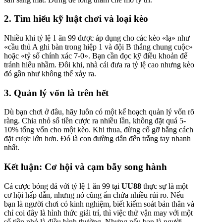
2. Tìm hiểu kỹ luật chơi và loại kèo
Nhiều khi tỷ lệ 1 ăn 99 được áp dụng cho các kèo «lạ» như
«cầu thủ A ghi bàn trong hiệp 1 và đội B thắng chung cuộc»
hoặc «tỷ số chính xác 7-0». Bạn cần đọc kỹ điều khoản để
tránh hiểu nhầm. Đôi khi, nhà cái đưa ra tỷ lệ cao nhưng kèo
đó gần như không thể xảy ra.
3. Quản lý vốn là trên hết
Dù bạn chơi ở đâu, hãy luôn có một kế hoạch quản lý vốn rõ
ràng. Chia nhỏ số tiền cược ra nhiều lần, không đặt quá 5-
10% tổng vốn cho một kèo. Khi thua, đừng cố gỡ bằng cách
đặt cược lớn hơn. Đó là con đường dẫn đến trắng tay nhanh
nhất.
Kết luận: Cơ hội và cạm bẫy song hành
Cá cược bóng đá với tỷ lệ 1 ăn 99 tại
UU88
thực sự là một
cơ hội hấp dẫn, nhưng nó cũng ẩn chứa nhiều rủi ro. Nếu
bạn là người chơi có kinh nghiệm, biết kiểm soát bản thân và
chỉ coi đây là hình thức giải trí, thì việc thử vận may với một
số tiền nhỏ là điều bình thường. Nhưng nếu bạn là người