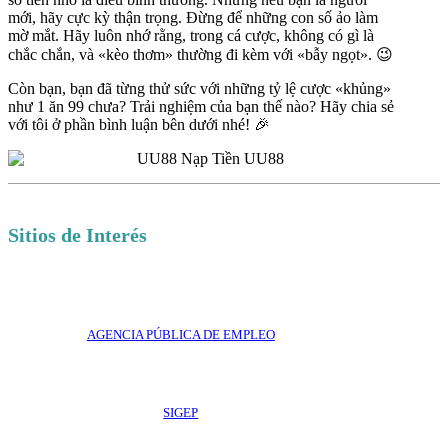
mới, hãy cực kỳ thận trọng. Đừng để những con số ảo làm
mờ mắt. Hãy luôn nhớ rằng, trong cá cược, không có gì là
chắc chắn, và «kèo thơm» thường đi kèm với «bẫy ngọt». 😉
Còn bạn, bạn đã từng thử sức với những tỷ lệ cược «khủng»
như 1 ăn 99 chưa? Trải nghiệm của bạn thế nào? Hãy chia sẻ
với tôi ở phần bình luận bên dưới nhé! 🎉
Sitios de Interés
AGENCIA PÚBLICA DE EMPLEO
SIGEP