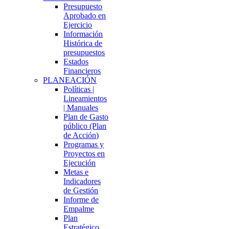
Presupuesto
Aprobado en
Ejercicio
Información
Histórica de
presupuestos
Estados
Financieros
PLANEACIÓN
Políticas |
Lineamientos
| Manuales
Plan de Gasto
público (Plan
de Acción)
Programas y
Proyectos en
Ejecución
Metas e
Indicadores
de Gestión
Informe de
Empalme
Plan
Estratégico