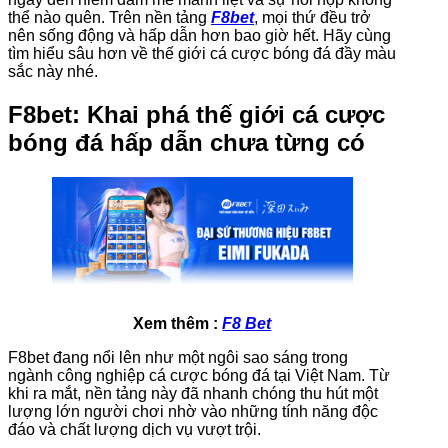
thể nào quên. Trên nền tảng
F8bet
, mọi thứ đều trở
nên sống động và hấp dẫn hơn bao giờ hết. Hãy cùng
tìm hiểu sâu hơn về thế giới cá cược bóng đá đầy màu
sắc này nhé.
F8bet: Khai phá thế giới cá cược
bóng đá hấp dẫn chưa từng có
Xem thêm :
F8 Bet
F8bet đang nổi lên như một ngôi sao sáng trong
ngành công nghiệp cá cược bóng đá tại Việt Nam. Từ
khi ra mắt, nền tảng này đã nhanh chóng thu hút một
lượng lớn người chơi nhờ vào những tính năng độc
đáo và chất lượng dịch vụ vượt trội.