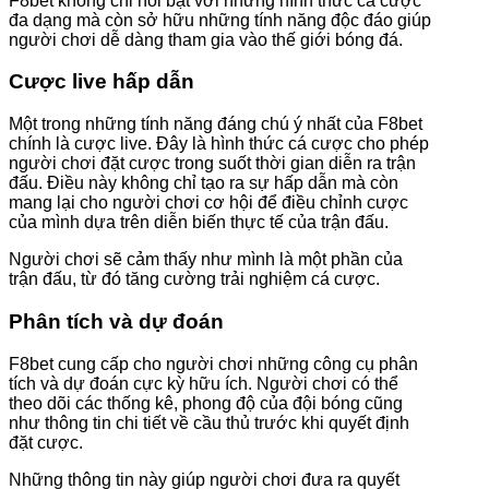
F8bet không chỉ nổi bật với những hình thức cá cược
đa dạng mà còn sở hữu những tính năng độc đáo giúp
người chơi dễ dàng tham gia vào thế giới bóng đá.
Cược live hấp dẫn
Một trong những tính năng đáng chú ý nhất của F8bet
chính là cược live. Đây là hình thức cá cược cho phép
người chơi đặt cược trong suốt thời gian diễn ra trận
đấu. Điều này không chỉ tạo ra sự hấp dẫn mà còn
mang lại cho người chơi cơ hội để điều chỉnh cược
của mình dựa trên diễn biến thực tế của trận đấu.
Người chơi sẽ cảm thấy như mình là một phần của
trận đấu, từ đó tăng cường trải nghiệm cá cược.
Phân tích và dự đoán
F8bet cung cấp cho người chơi những công cụ phân
tích và dự đoán cực kỳ hữu ích. Người chơi có thể
theo dõi các thống kê, phong độ của đội bóng cũng
như thông tin chi tiết về cầu thủ trước khi quyết định
đặt cược.
Những thông tin này giúp người chơi đưa ra quyết