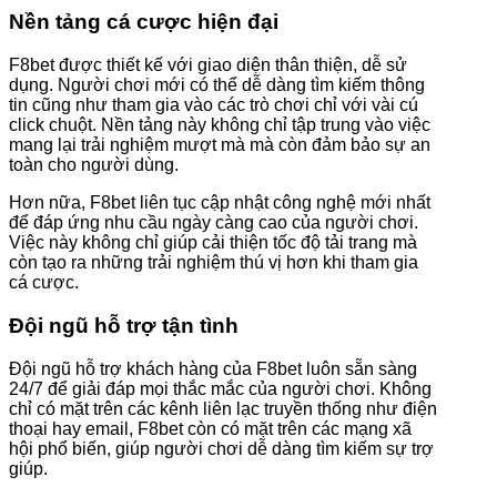
Nền tảng cá cược hiện đại
F8bet được thiết kế với giao diện thân thiện, dễ sử
dụng. Người chơi mới có thể dễ dàng tìm kiếm thông
tin cũng như tham gia vào các trò chơi chỉ với vài cú
click chuột. Nền tảng này không chỉ tập trung vào việc
mang lại trải nghiệm mượt mà mà còn đảm bảo sự an
toàn cho người dùng.
Hơn nữa, F8bet liên tục cập nhật công nghệ mới nhất
để đáp ứng nhu cầu ngày càng cao của người chơi.
Việc này không chỉ giúp cải thiện tốc độ tải trang mà
còn tạo ra những trải nghiệm thú vị hơn khi tham gia
cá cược.
Đội ngũ hỗ trợ tận tình
Đội ngũ hỗ trợ khách hàng của F8bet luôn sẵn sàng
24/7 để giải đáp mọi thắc mắc của người chơi. Không
chỉ có mặt trên các kênh liên lạc truyền thống như điện
thoại hay email, F8bet còn có mặt trên các mạng xã
hội phổ biến, giúp người chơi dễ dàng tìm kiếm sự trợ
giúp.