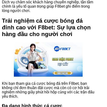
Dịch vụ chăm sóc khách hàng chuyên nghiệp, tận tâm
chính là yếu tố quan trọng giúp F8bet ghi điểm trong
lòng người chơi.
Trải nghiệm cá cược bóng đá
đỉnh cao với F8bet: Sự lựa chọn
hàng đầu cho người chơi
Khi bạn tham gia cá cược bóng đá trên F8bet, bạn
không chỉ đơn thuần đặt cược mà còn có cơ hội trải
nghiệm những giây phút hồi hộp cùng với các trận đấu
yêu thích.
Đa dạng hình thức cá cược