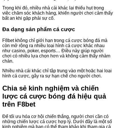
Trong khi đó, nhiều nhà cái khác lại thiếu hụt trong
việc chăm sóc khách hàng, khiến người chơi cảm thấy
bất an khi gặp phải sự cố.
Đa dạng sản phẩm cá cược
F8bet không chỉ giới hạn trong cá cược bóng đá mà
còn mở rộng ra nhiều loại hình cá cược khác nhau
như casino, poker, esports… Điều này giúp người
chơi có nhiều lựa chọn hơn và không cảm thấy nhàm
chán.
Nhiều nhà cái khác chỉ tập trung vào một hoặc hai loại
hình cá cược, gây ra sự hạn chế cho người chơi.
Chia sẻ kinh nghiệm và chiến
lược cá cược bóng đá hiệu quả
trên F8bet
Để tối ưu hóa cơ hội chiến thắng, người chơi cần có
những chiến lược cá cược hợp lý. Dưới đây là một số
kinh nghiệm mà bạn có thể tham khảo khi tham gia cá