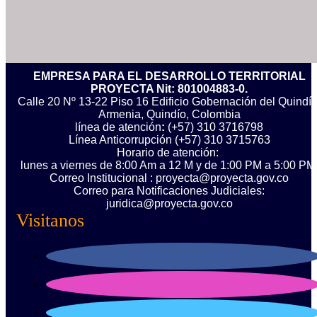
EMPRESA PARA EL DESARROLLO TERRITORIAL
PROYECTA Nit: 801004883-0.
Calle 20 Nº 13-22 Piso 16 Edificio Gobernación del Quindío
Armenia, Quindío, Colombia
línea de atención
:
(+57) 310 3716798
Línea Anticorrupción ‪(+57) 310 3715763‬
Horario de atención:
lunes a viernes de 8:00 Am a 12 M y de 1:00 PM a 5:00 PM
Correo Institucional : proyecta@proyecta.gov.co
Correo para Notificaciones Judiciales:
juridica@proyecta.gov.co
Visitanos