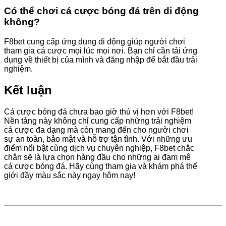
Có thể chơi cá cược bóng đá trên di động
không?
F8bet cung cấp ứng dụng di động giúp người chơi
tham gia cá cược mọi lúc mọi nơi. Bạn chỉ cần tải ứng
dụng về thiết bị của mình và đăng nhập để bắt đầu trải
nghiệm.
Kết luận
Cá cược bóng đá chưa bao giờ thú vị hơn với F8bet!
Nền tảng này không chỉ cung cấp những trải nghiệm
cá cược đa dạng mà còn mang đến cho người chơi
sự an toàn, bảo mật và hỗ trợ tận tình. Với những ưu
điểm nổi bật cùng dịch vụ chuyên nghiệp, F8bet chắc
chắn sẽ là lựa chọn hàng đầu cho những ai đam mê
cá cược bóng đá. Hãy cùng tham gia và khám phá thế
giới đầy màu sắc này ngay hôm nay!