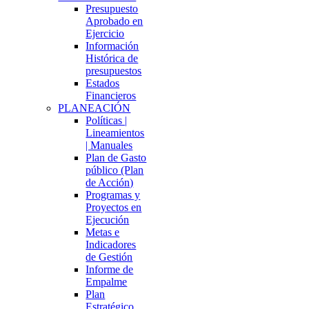
Presupuesto
Aprobado en
Ejercicio
Información
Histórica de
presupuestos
Estados
Financieros
PLANEACIÓN
Políticas |
Lineamientos
| Manuales
Plan de Gasto
público (Plan
de Acción)
Programas y
Proyectos en
Ejecución
Metas e
Indicadores
de Gestión
Informe de
Empalme
Plan
Estratégico