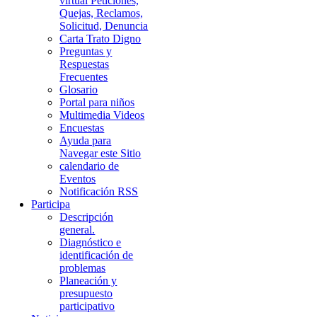
virtual Peticiones,
Quejas, Reclamos,
Solicitud, Denuncia
Carta Trato Digno
Preguntas y
Respuestas
Frecuentes
Glosario
Portal para niños
Multimedia Videos
Encuestas
Ayuda para
Navegar este Sitio
calendario de
Eventos
Notificación RSS
Participa
Descripción
general.
Diagnóstico e
identificación de
problemas
Planeación y
presupuesto
participativo