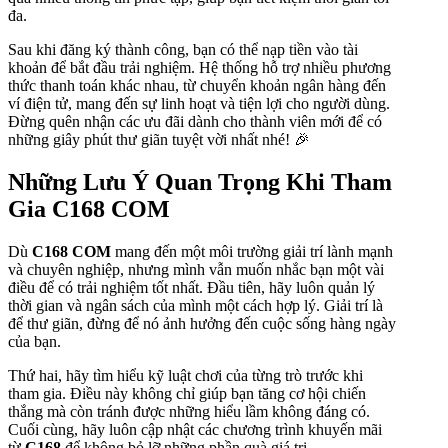
đa.
Sau khi đăng ký thành công, bạn có thể nạp tiền vào tài
khoản để bắt đầu trải nghiệm. Hệ thống hỗ trợ nhiều phương
thức thanh toán khác nhau, từ chuyển khoản ngân hàng đến
ví điện tử, mang đến sự linh hoạt và tiện lợi cho người dùng.
Đừng quên nhận các ưu đãi dành cho thành viên mới để có
những giây phút thư giãn tuyệt vời nhất nhé! 🎉
Những Lưu Ý Quan Trọng Khi Tham
Gia C168 COM
Dù
C168 COM
mang đến một môi trường giải trí lành mạnh
và chuyên nghiệp, nhưng mình vẫn muốn nhắc bạn một vài
điều để có trải nghiệm tốt nhất. Đầu tiên, hãy luôn quản lý
thời gian và ngân sách của mình một cách hợp lý. Giải trí là
để thư giãn, đừng để nó ảnh hưởng đến cuộc sống hàng ngày
của bạn.
Thứ hai, hãy tìm hiểu kỹ luật chơi của từng trò trước khi
tham gia. Điều này không chỉ giúp bạn tăng cơ hội chiến
thắng mà còn tránh được những hiểu lầm không đáng có.
Cuối cùng, hãy luôn cập nhật các chương trình khuyến mãi
từ
C168
để không bỏ lỡ những phần quà giá trị.