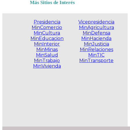
Más Sitios de Interés
Presidencia
Vicepresidencia
MinComercio
MinAgricultura
MinCultura
MinDefensa
MinEducacion
MinHacienda
MinInterior
MinJusticia
MinMinas
MinRelaciones
MinSalud
MinTIC
MinTrabajo
MinTransporte
MinVivienda
.