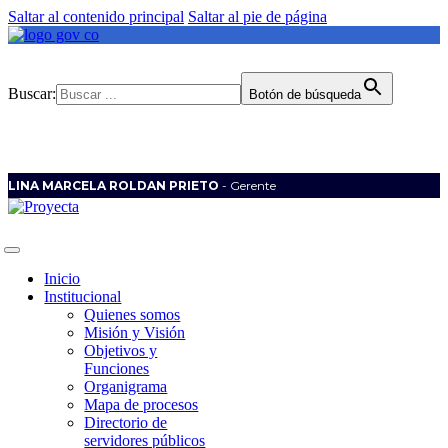
Saltar al contenido principal
Saltar al pie de página
Buscar:
Botón de búsqueda
LINA MARCELA ROLDAN PRIETO
- Gerente
Inicio
Institucional
Quienes somos
Misión y Visión
Objetivos y
Funciones
Organigrama
Mapa de procesos
Directorio de
servidores públicos