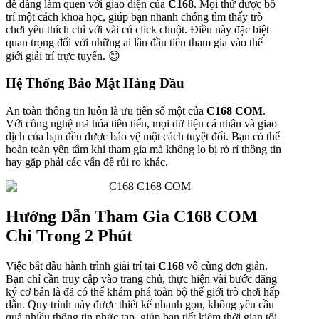
dễ dàng làm quen với giao diện của
C168
. Mọi thứ được bố
trí một cách khoa học, giúp bạn nhanh chóng tìm thấy trò
chơi yêu thích chỉ với vài cú click chuột. Điều này đặc biệt
quan trọng đối với những ai lần đầu tiên tham gia vào thế
giới giải trí trực tuyến. 😊
Hệ Thống Bảo Mật Hàng Đầu
An toàn thông tin luôn là ưu tiên số một của
C168 COM
.
Với công nghệ mã hóa tiên tiến, mọi dữ liệu cá nhân và giao
dịch của bạn đều được bảo vệ một cách tuyệt đối. Bạn có thể
hoàn toàn yên tâm khi tham gia mà không lo bị rò rỉ thông tin
hay gặp phải các vấn đề rủi ro khác.
Hướng Dẫn Tham Gia C168 COM
Chỉ Trong 2 Phút
Việc bắt đầu hành trình giải trí tại
C168
vô cùng đơn giản.
Bạn chỉ cần truy cập vào trang chủ, thực hiện vài bước đăng
ký cơ bản là đã có thể khám phá toàn bộ thế giới trò chơi hấp
dẫn. Quy trình này được thiết kế nhanh gọn, không yêu cầu
quá nhiều thông tin phức tạp, giúp bạn tiết kiệm thời gian tối