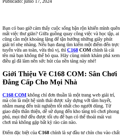
Publicado: junio 17, 2024
Bạn có bao giờ cảm thấy cuộc sống bận rộn khiến mình quên
mất việc thư giãn? Giữa guồng quay công việc và học tập, ai
cũng cần một khoảng lặng để tận hưởng những giây phút
giải trí nhẹ nhàng. Nếu bạn đang tìm kiếm một điểm đến trực
tuyến vừa an toàn, vừa thú vị, thì
C168
COM
chính là cái
tên mà bạn không thể bỏ qua. Hãy cùng mình khám phá xem
điều gì đã làm nên sức hút của nền tảng này nhé!
Giới Thiệu Về C168 COM: Sân Chơi
Đẳng Cấp Cho Mọi Nhà
C168 COM
không chỉ đơn thuần là một trang web giải trí,
mà còn là một hệ sinh thái được xây dựng với tâm huyết,
nhằm mang đến trải nghiệm tốt nhất cho người dùng. Từ
giao diện thân thiện, dễ sử dụng đến kho tàng trò chơi phong
phú, mọi thứ đều được tối ưu để bạn có thể thoải mái vui
chơi mà không gặp bất kỳ rào cản nào.
Điểm đặc biệt của
C168
chính là sự đầu tư chỉn chu vào chất