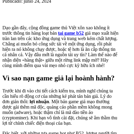
Publicado: junio 24, 2024
Dạo gần đây, cộng đồng game thủ Việt xôn xao không ít
trước thông tin hàng loạt bản
tai game b52
giả mạo xuất hiện
tràn lan trên các kho ứng dụng và trang web kém chất lượng.
Chẳng ai muốn bỏ công sức tải về một ứng dụng, rồi phát
hiện ra nó không chạy được, hoặc tệ hơn là ăn cắp thông tin
cá nhân cả. Vậy đâu mới là nguồn tải uy tín? Làm thế nào để
nhận diện «hàng thật» giữa một rừng link mập mờ? Hãy
cùng mình điểm qua vài mẹo nhỏ cực kỳ hữu ích nhé!
Vì sao nạn game giả lại hoành hành?
Trước khi đi vào chi tiết cách kiểm tra, mình nghĩ chúng ta
cần hiểu rõ động cơ của những kẻ phát tán bản giả. Lý do
đơn giản thôi:
lợi nhuận
. Một bản game giả mạo thường
được gài thêm mã độc, quảng cáo phần mềm không mong
muốn (adware), hoặc thậm chí là mã đào tiền ảo
(cryptominer). Khi bạn vô tình cài đặt, chúng sẽ âm thầm thu
lợi từ chính chiếc điện thoại của bạn.
Đặc biệt, với những tựa game hot như B52, lượng người tìm