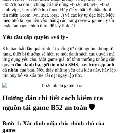
«b52club.com», chúng có thể dùng «b52cluB.net», «b52-
club.vip», hay «b52club.fun». Hãy để ý thật kỹ phần đuôi
tên miền (.com, .vn, .net, .org…) và các ký tự đặc biệt. Một
mẹo nhỏ là bạn nên vào thẳng các trang review game uy tín
hoặc fanpage chính thức để lấy link tải.
Yêu cầu cấp quyền «vô lý»
Khi bạn bắt đầu quá trình tải xuống từ một nguồn không rõ
ràng, thiết bị thường sẽ hiện ra một danh sách các quyền mà
ứng dụng yêu cầu. Một game giải trí bình thường không cần
quyền
đọc danh bạ
,
gửi tin nhắn SMS
, hay
truy cập ảnh
cá nhân
của bạn. Nếu thấy những yêu cầu kiểu này, hãy lập
tức hủy bỏ và xóa file cài đặt ngay lập tức.
Hướng dẫn chi tiết cách kiểm tra
nguồn tải game B52 an toàn 🛡️
Bước 1: Xác định «địa chỉ» chính chủ của
game