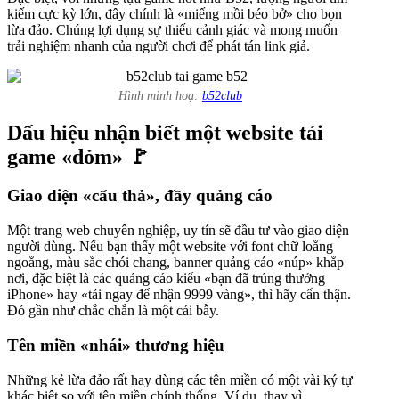
kiếm cực kỳ lớn, đây chính là «miếng mồi béo bở» cho bọn
lừa đảo. Chúng lợi dụng sự thiếu cảnh giác và mong muốn
trải nghiệm nhanh của người chơi để phát tán link giả.
Hình minh hoạ:
b52club
Dấu hiệu nhận biết một website tải
game «dỏm» 🚩
Giao diện «cẩu thả», đầy quảng cáo
Một trang web chuyên nghiệp, uy tín sẽ đầu tư vào giao diện
người dùng. Nếu bạn thấy một website với font chữ loằng
ngoằng, màu sắc chói chang, banner quảng cáo «núp» khắp
nơi, đặc biệt là các quảng cáo kiểu «bạn đã trúng thưởng
iPhone» hay «tải ngay để nhận 9999 vàng», thì hãy cẩn thận.
Đó gần như chắc chắn là một cái bẫy.
Tên miền «nhái» thương hiệu
Những kẻ lừa đảo rất hay dùng các tên miền có một vài ký tự
khác biệt so với tên miền chính thống. Ví dụ, thay vì