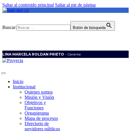
Saltar al contenido principal
Saltar al pie de página
Buscar:
Botón de búsqueda
LINA MARCELA ROLDAN PRIETO
- Gerente
Inicio
Institucional
Quienes somos
Misión y Visión
Objetivos y
Funciones
Organigrama
Mapa de procesos
Directorio de
servidores públicos