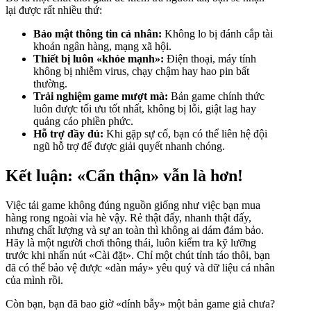
lại được rất nhiều thứ:
Bảo mật thông tin cá nhân:
Không lo bị đánh cắp tài
khoản ngân hàng, mạng xã hội.
Thiết bị luôn «khỏe mạnh»:
Điện thoại, máy tính
không bị nhiễm virus, chạy chậm hay hao pin bất
thường.
Trải nghiệm game mượt mà:
Bản game chính thức
luôn được tối ưu tốt nhất, không bị lỗi, giật lag hay
quảng cáo phiền phức.
Hỗ trợ đầy đủ:
Khi gặp sự cố, bạn có thể liên hệ đội
ngũ hỗ trợ để được giải quyết nhanh chóng.
Kết luận: «Cẩn thận» vẫn là hơn!
Việc tải game không đúng nguồn giống như việc bạn mua
hàng rong ngoài vỉa hè vậy. Rẻ thật đấy, nhanh thật đấy,
nhưng chất lượng và sự an toàn thì không ai dám đảm bảo.
Hãy là một người chơi thông thái, luôn kiểm tra kỹ lưỡng
trước khi nhấn nút «Cài đặt». Chỉ một chút tỉnh táo thôi, bạn
đã có thể bảo vệ được «dàn máy» yêu quý và dữ liệu cá nhân
của mình rồi.
Còn bạn, bạn đã bao giờ «dính bẫy» một bản game giả chưa?