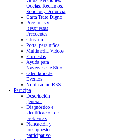
virtual Peticiones,
Quejas, Reclamos,
Solicitud, Denuncia
Carta Trato Digno
Preguntas y
Respuestas
Frecuentes
Glosario
Portal para niños
Multimedia Videos
Encuestas
Ayuda para
Navegar este Sitio
calendario de
Eventos
Notificación RSS
Participa
Descripción
general.
Diagnóstico e
identificación de
problemas
Planeación y
presupuesto
participativo