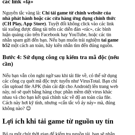
các link «lạ»
Nguyên tắc vàng là:
Chỉ tải game từ chính website của
nhà phát hành hoặc các cửa hàng ứng dụng chính thức
(CH Play, App Store)
. Tuyệt đối không click vào các link
tải xuống được đăng tải trên các diễn đàn «rác», các bình
luận quảng cáo trên Facebook hay YouTube, hoặc các tin
nhắn spam gửi đến bạn. Nếu bạn muốn trải nghiệm
tai game
b52
một cách an toàn, hãy kiên nhẫn tìm đến đúng nguồn.
Bước 4: Sử dụng công cụ kiểm tra mã độc (nếu
cần)
Nếu bạn vẫn còn nghi ngờ sau khi tải file về, có thể sử dụng
các công cụ quét mã độc trực tuyến như VirusTotal. Bạn chỉ
cần upload file APK (bản cài đặt cho Android) lên trang web
này, nó sẽ quét bằng hàng chục phần mềm diệt virus khác
nhau và cho bạn kết quả chính xác về độ an toàn của file.
Cách này hơi kỹ tính, nhưng «cẩn tắc vô áy náy» mà, đúng
không nào? 😉
Lợi ích khi tải game từ nguồn uy tín
Bỏ ra một chút thời gian để kiểm tra nguồn tải, bạn sẽ nhận