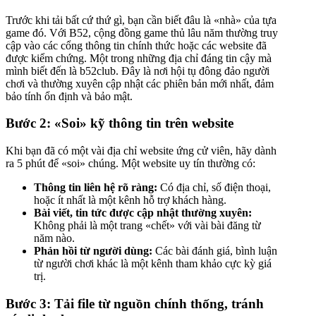
Trước khi tải bất cứ thứ gì, bạn cần biết đâu là «nhà» của tựa
game đó. Với B52, cộng đồng game thủ lâu năm thường truy
cập vào các cổng thông tin chính thức hoặc các website đã
được kiểm chứng. Một trong những địa chỉ đáng tin cậy mà
mình biết đến là b52club. Đây là nơi hội tụ đông đảo người
chơi và thường xuyên cập nhật các phiên bản mới nhất, đảm
bảo tính ổn định và bảo mật.
Bước 2: «Soi» kỹ thông tin trên website
Khi bạn đã có một vài địa chỉ website ứng cử viên, hãy dành
ra 5 phút để «soi» chúng. Một website uy tín thường có:
Thông tin liên hệ rõ ràng:
Có địa chỉ, số điện thoại,
hoặc ít nhất là một kênh hỗ trợ khách hàng.
Bài viết, tin tức được cập nhật thường xuyên:
Không phải là một trang «chết» với vài bài đăng từ
năm nào.
Phản hồi từ người dùng:
Các bài đánh giá, bình luận
từ người chơi khác là một kênh tham khảo cực kỳ giá
trị.
Bước 3: Tải file từ nguồn chính thống, tránh