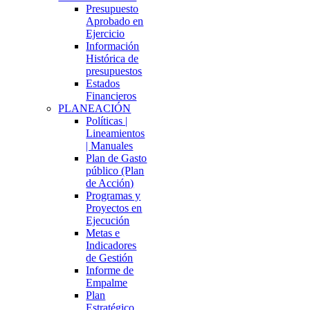
Presupuesto
Aprobado en
Ejercicio
Información
Histórica de
presupuestos
Estados
Financieros
PLANEACIÓN
Políticas |
Lineamientos
| Manuales
Plan de Gasto
público (Plan
de Acción)
Programas y
Proyectos en
Ejecución
Metas e
Indicadores
de Gestión
Informe de
Empalme
Plan
Estratégico