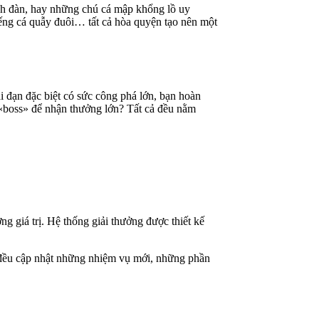
ành đàn, hay những chú cá mập khổng lồ uy
tiếng cá quẫy đuôi… tất cả hòa quyện tạo nên một
đạn đặc biệt có sức công phá lớn, bạn hoàn
«boss» để nhận thưởng lớn? Tất cả đều nằm
g giá trị. Hệ thống giải thưởng được thiết kế
g đều cập nhật những nhiệm vụ mới, những phần