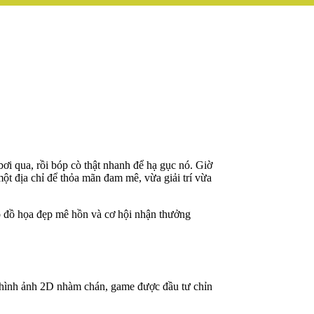
i qua, rồi bóp cò thật nhanh để hạ gục nó. Giờ
ột địa chỉ để thỏa mãn đam mê, vừa giải trí vừa
ào đồ họa đẹp mê hồn và cơ hội nhận thưởng
y hình ảnh 2D nhàm chán, game được đầu tư chỉn