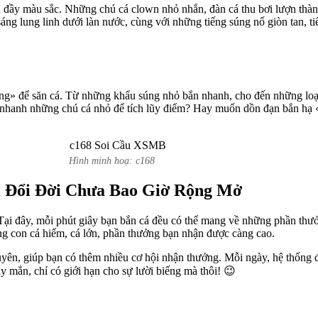
iển đầy màu sắc. Những chú cá clown nhỏ nhắn, đàn cá thu bơi lượn th
sáng lung linh dưới làn nước, cùng với những tiếng súng nổ giòn tan, 
» để săn cá. Từ những khẩu súng nhỏ bắn nhanh, cho đến những loại 
c nhanh những chú cá nhỏ để tích lũy điểm? Hay muốn dồn đạn bắn hạ 
Hình minh hoạ: c168
 Đổi Đời Chưa Bao Giờ Rộng Mở
. Tại đây, mỗi phút giây bạn bắn cá đều có thể mang về những phần thưởn
g con cá hiếm, cá lớn, phần thưởng bạn nhận được càng cao.
xuyên, giúp bạn có thêm nhiều cơ hội nhận thưởng. Mỗi ngày, hệ thốn
mắn, chỉ có giới hạn cho sự lười biếng mà thôi! 😉