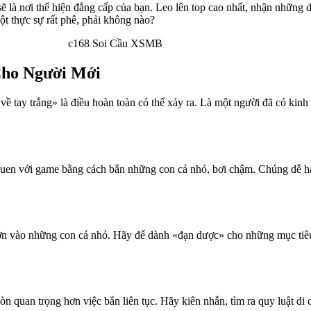
sẽ là nơi thể hiện đẳng cấp của bạn. Leo lên top cao nhất, nhận những
ột thực sự rất phê, phải không nào?
Cho Người Mới
ề tay trắng» là điều hoàn toàn có thể xảy ra. Là một người đã có kinh 
uen với game bằng cách bắn những con cá nhỏ, bơi chậm. Chúng dễ hạ
lớn vào những con cá nhỏ. Hãy để dành «đạn dược» cho những mục tiê
 còn quan trọng hơn việc bắn liên tục. Hãy kiên nhẫn, tìm ra quy luật 