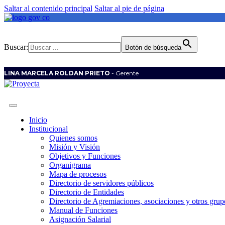
Saltar al contenido principal
Saltar al pie de página
Buscar:
Botón de búsqueda
LINA MARCELA ROLDAN PRIETO
- Gerente
Inicio
Institucional
Quienes somos
Misión y Visión
Objetivos y Funciones
Organigrama
Mapa de procesos
Directorio de servidores públicos
Directorio de Entidades
Directorio de Agremiaciones, asociaciones y otros grupo
Manual de Funciones
Asignación Salarial