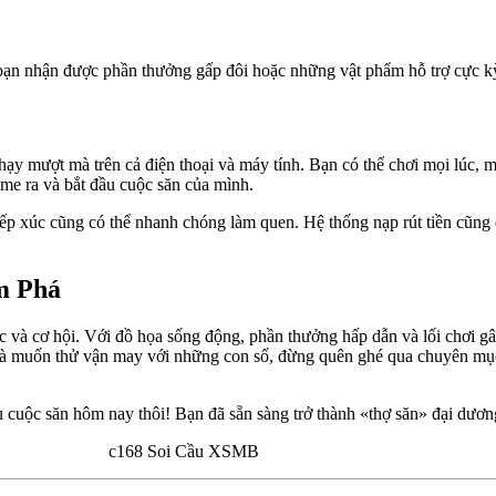
bạn nhận được phần thưởng gấp đôi hoặc những vật phẩm hỗ trợ cực kỳ 
y mượt mà trên cả điện thoại và máy tính. Bạn có thể chơi mọi lúc, mọ
me ra và bắt đầu cuộc săn của mình.
ếp xúc cũng có thể nhanh chóng làm quen. Hệ thống nạp rút tiền cũng đ
m Phá
sắc và cơ hội. Với đồ họa sống động, phần thưởng hấp dẫn và lối chơi 
rủi và muốn thử vận may với những con số, đừng quên ghé qua chuyên m
 cuộc săn hôm nay thôi! Bạn đã sẵn sàng trở thành «thợ săn» đại dương