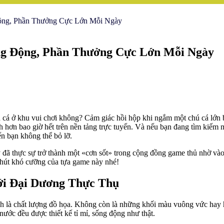
ộng, Phần Thưởng Cực Lớn Mỗi Ngày
ng Động, Phần Thưởng Cực Lớn Mỗi Ngày
cá ở khu vui chơi không? Cảm giác hồi hộp khi ngắm một chú cá lớn bơ
h hơn bao giờ hết trên nền tảng trực tuyến. Và nếu bạn đang tìm kiếm m
n bạn không thể bỏ lỡ.
 đây đã thực sự trở thành một «cơn sốt» trong cộng đồng game thủ nhờ v
 hút khó cưỡng của tựa game này nhé!
ới Đại Dương Thực Thụ
hính là chất lượng đồ họa. Không còn là những khối màu vuông vức ha
ước đều được thiết kế tỉ mỉ, sống động như thật.