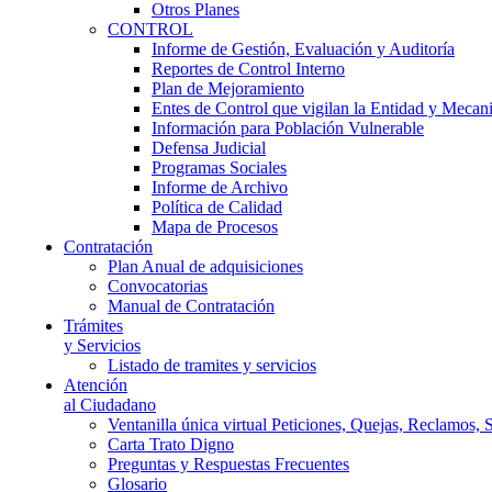
Otros Planes
CONTROL
Informe de Gestión, Evaluación y Auditoría
Reportes de Control Interno
Plan de Mejoramiento
Entes de Control que vigilan la Entidad y Mecan
Información para Población Vulnerable
Defensa Judicial
Programas Sociales
Informe de Archivo
Política de Calidad
Mapa de Procesos
Contratación
Plan Anual de adquisiciones
Convocatorias
Manual de Contratación
Trámites
y Servicios
Listado de tramites y servicios
Atención
al Ciudadano
Ventanilla única virtual Peticiones, Quejas, Reclamos, 
Carta Trato Digno
Preguntas y Respuestas Frecuentes
Glosario