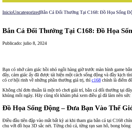
Inicio
Uncategorized
Bắn Cá Đổi Thưởng Tại C168: Đồ Họa Sống Đ
Bắn Cá Đổi Thưởng Tại C168: Đồ Họa Số
Publicado: julio 8, 2024
Bạn có nhớ cảm giác hồi nhỏ ngồi hàng giờ trước màn hình game bắn 
đây, cảm giác ấy đã được tái hiện một cách sống động và đầy kịch tín
có cơ hội rinh về những phần thưởng giá trị, thì
c168
chính là điểm đế
Không chỉ đơn thuần là một trò chơi giải trí, bắn cá đổi thưởng tại
khủng mỗi ngày. Hãy cùng tôi khám phá xem điều gì đã làm nên sức
Đồ Họa Sống Động – Đưa Bạn Vào Thế Gi
Điều đầu tiên đập vào mắt bất kỳ ai khi tham gia bắn cá tại C168 c
chu với đồ họa 3D sắc nét. Từng chú cá, từng rạn san hô, bong bóng n