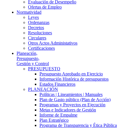
Evaluación de Desempeño
Ofertas de Empleo
Normatividad
Leyes
Ordenanzas
Decretos
Resoluciones
Circulares
Otros Actos Administativos
Certificaciones
Planeación,
Presupuesto,
Gestión y Control
PRESUPUESTO
Presupuesto Aprobado en Ejercicio
Información Histórica de presupuestos
Estados Financieros
PLANEACIÓN
Políticas | Lineamientos | Manuales
Plan de Gasto público (Plan de Acción)
Programas y Proyectos en Ejecución
Metas e Indicadores de Gestión
Informe de Empalme
Plan Estratégico
Programa de Transparencia y Ética Pública