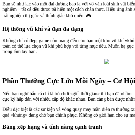
Bạn sẽ như lạc vào một đại dương bao la với vô vàn loài sinh vật b
nghiêm – tất cả đều được tái hiện một cách chân thực. Hiệu ứng ánh 
trải nghiệm thị giác và thính giác khó quên. 🎮
Hệ thống vũ khí và đạn đa dạng
Không chỉ có đẹp, game còn mang đến cho bạn một kho vũ khí «khủng
toàn có thể lựa chọn vũ khí phù hợp với từng mục tiêu. Muốn hạ gụ
trong tầm tay bạn.
Phần Thưởng Cực Lớn Mỗi Ngày – Cơ Hội
Nếu bạn nghĩ bắn cá chỉ là trò chơi «giết thời gian» thì bạn đã nhầm
cực kỳ hấp dẫn với nhiều cấp độ khác nhau. Bạn càng bắn được nhữn
Điều đặc biệt là các sự kiện và vòng quay may mắn diễn ra thường 
quà «khủng» đang chờ bạn chinh phục. Không có giới hạn cho sự may 
Bảng xếp hạng và tính năng cạnh tranh