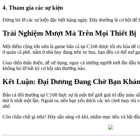
4. Tham gia các sự kiện
Đừng bỏ lỡ các sự kiện đặc biệt hàng ngày. Đây thường là cơ hội để 
Trải Nghiệm Mượt Mà Trên Mọi Thiết Bị
Một điểm cộng lớn nữa là game bắn cá tại C168 được tối ưu hóa để chạ
ở quán cà phê, nằm ở nhà hay đang trên xe bus, bạn đều có thể mở ga
Giao diện thân thiện, dễ sử dụng, ngay cả những người mới lần đầu ti
không bỏ lỡ bất kỳ cơ hội săn thưởng nào.
Kết Luận: Đại Dương Đang Chờ Bạn Khá
Bắn cá đổi thưởng tại C168 thực sự là một thế giới giải trí đầy màu 
thử ít nhất một lần. Ngoài ra, nếu bạn yêu thích các trò chơi may 
nhé.
Còn chần chừ gì nữa? Hãy sẵn sàng vũ khí, nhắm mục tiêu và bắt đầu