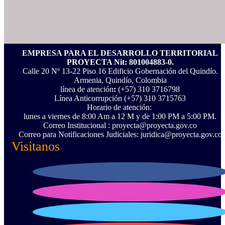
EMPRESA PARA EL DESARROLLO TERRITORIAL
PROYECTA Nit: 801004883-0.
Calle 20 Nº 13-22 Piso 16 Edificio Gobernación del Quindío.
Armenia, Quindío, Colombia
línea de atención
:
(+57) 310 3716798
Línea Anticorrupción ‪(+57) 310 3715763‬
Horario de atención:
lunes a viernes de 8:00 Am a 12 M y de 1:00 PM a 5:00 PM.
Correo Institucional : proyecta@proyecta.gov.co
Correo para Notificaciones Judiciales: juridica@proyecta.gov.co
Visitanos