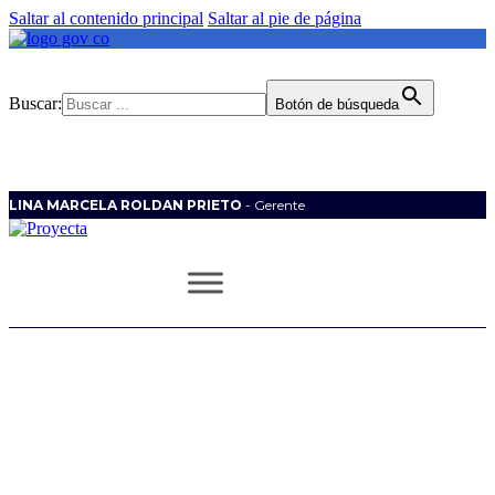
Saltar al contenido principal
Saltar al pie de página
Buscar:
Botón de búsqueda
LINA MARCELA ROLDAN PRIETO
- Gerente