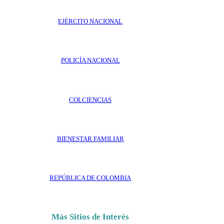
EJÉRCITO NACIONAL
POLICÍA NACIONAL
COLCIENCIAS
BIENESTAR FAMILIAR
REPÚBLICA DE COLOMBIA
Más Sitios de Interés