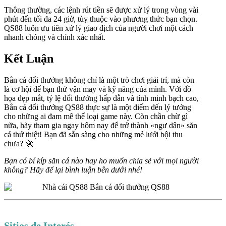
Thông thường, các lệnh rút tiền sẽ được xử lý trong vòng vài
phút đến tối đa 24 giờ, tùy thuộc vào phương thức bạn chọn.
QS88 luôn ưu tiên xử lý giao dịch của người chơi một cách
nhanh chóng và chính xác nhất.
Kết Luận
Bắn cá đổi thưởng không chỉ là một trò chơi giải trí, mà còn
là cơ hội để bạn thử vận may và kỹ năng của mình. Với đồ
họa đẹp mắt, tỷ lệ đổi thưởng hấp dẫn và tính minh bạch cao,
Bắn cá đổi thưởng QS88 thực sự là một điểm đến lý tưởng
cho những ai đam mê thể loại game này. Còn chần chừ gì
nữa, hãy tham gia ngay hôm nay để trở thành «ngư dân» săn
cá thứ thiệt! Bạn đã sẵn sàng cho những mẻ lưới bội thu
chưa? 🚀
Bạn có bí kíp săn cá nào hay ho muốn chia sẻ với mọi người
không? Hãy để lại bình luận bên dưới nhé!
Sitios de Interés