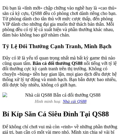
Dù bạn là «lính mới» chập chững vào nghề hay là «cao thủ»
săn cá kỳ cựu, QS88 đều có phòng chơi dành riêng cho bạn.
Từ phòng dành cho tân thủ với mức cược thấp, đến phòng
VIP dành cho những đại gia muốn thử thách bản thân. Mỗi
phòng đều có tỷ lệ cá xuất hiện và phần thưởng khác nhau,
đảm bảo không bao giờ nhàm chán.
Tỷ Lệ Đổi Thưởng Cạnh Tranh, Minh Bạch
Đây có lẽ là yếu tố quan trọng nhất mà bất kỳ game thủ nào
cũng quan tâm.
Bắn cá đổi thưởng QS88
nổi tiếng với tỷ lệ
đổi thưởng cực kỳ cạnh tranh trên thị trường. Không có
chuyện «bùng» tiền hay gian lận, mọi giao dịch đều được hệ
thống xử lý tự động và minh bạch. Bạn bắn được bao nhiêu,
đổi được bấy nhiêu, không có giới hạn.
Hình minh hoạ:
Nhà cái QS88
Bí Kíp Săn Cá Siêu Đỉnh Tại QS88
Để không chỉ chơi vui mà còn «rinh» về những phần thưởng
giá trị, bạn cần có một vài mẹo nhỏ. Mình xin chia sẻ vài bí