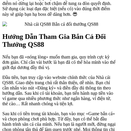
điểm nó dừng lại hoặc bơi chậm để tung ra đòn quyết định.
Sử dụng các loại đạn đặc biệt (nếu có) vào đúng thời điểm
này sẽ giúp bạn hạ boss dễ dàng hơn. 😎
Hướng Dẫn Tham Gia Bắn Cá Đổi
Thưởng QS88
Nếu bạn đã «nóng lòng» muốn tham gia, quy trình cực kỳ
đơn giản. Chỉ cần vài bước là bạn đã có thể hòa mình vào thế
giới đại dương đầy thú vị.
Đầu tiên, bạn truy cập vào website chính thức của Nhà cái
QS88. Giao diện trang chủ rất thân thiện, dễ nhìn. Bạn chỉ
cần nhấn vào nút «Đăng ký» và điền đầy đủ thông tin theo
hướng dẫn. Sau khi có tài khoản, bạn tiến hành nạp tiền vào
ví game qua nhiều phương thức như ngân hàng, ví điện tử,
thẻ cào… Rất nhanh chóng và tiện lợi.
Sau khi có tiền trong tài khoản, bạn vào mục «Game bắn cá»
và chọn phòng chơi phù hợp. Từ đây, bạn có thể bắt đầu
hành trình săn cá của mình. Nếu bạn là người mới, đừng ngại
chọn phòng tân thủ để làm quen trước nhé. Mọi thông tin chi