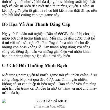
tính năng mới như vũ khí đa dạng, boss khủng xuất hiện bất
ngờ và các sự kiện đặc biệt diễn ra thường xuyên. Chính sự
kết hợp giữa yếu tố giải trí và cơ hội kiếm tiền thật đã tạo nên
sức hút khó cưỡng cho tựa game này.
Đồ Họa Và Âm Thanh Đẳng Cấp
Ngay từ lần đầu trải nghiệm Bắn cá 68GB, tôi đã bị choáng
ngợp bởi chất lượng hình ảnh. Mỗi chú cá đều được thiết kế
tỉ mỉ với màu sắc rực rỡ, từ những chú cá nhỏ bé cho đến
những con boss khổng lồ. Âm thanh sống động với tiếng
sóng vỗ, tiếng đạn bắn và những giai điệu vui nhộn khiến
bạn như đang thực sự lặn sâu dưới đáy biển.
Cơ Chế Đổi Thưởng Minh Bạch
Một trong những yếu tố khiến game thủ yêu thích chính là sự
công bằng. Mọi kết quả đều được xác định ngẫu nhiên,
không có sự can thiệp từ bên ngoài. Bạn có thể yên tâm rằng
mỗi lần bắn trúng cá lớn đều là nhờ kỹ năng và một chút may
mắn của bạn.
Hình minh hoạ: 68GB