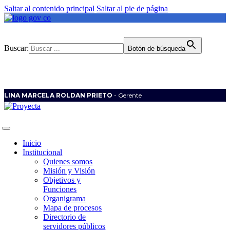
Saltar al contenido principal
Saltar al pie de página
Buscar:
Botón de búsqueda
LINA MARCELA ROLDAN PRIETO
- Gerente
Inicio
Institucional
Quienes somos
Misión y Visión
Objetivos y
Funciones
Organigrama
Mapa de procesos
Directorio de
servidores públicos