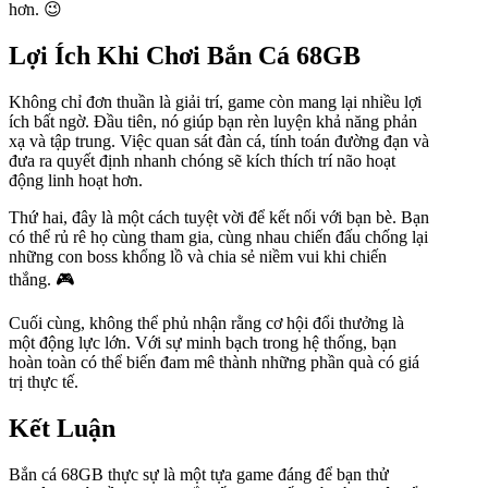
hơn. 😉
Lợi Ích Khi Chơi Bắn Cá 68GB
Không chỉ đơn thuần là giải trí, game còn mang lại nhiều lợi
ích bất ngờ. Đầu tiên, nó giúp bạn rèn luyện khả năng phản
xạ và tập trung. Việc quan sát đàn cá, tính toán đường đạn và
đưa ra quyết định nhanh chóng sẽ kích thích trí não hoạt
động linh hoạt hơn.
Thứ hai, đây là một cách tuyệt vời để kết nối với bạn bè. Bạn
có thể rủ rê họ cùng tham gia, cùng nhau chiến đấu chống lại
những con boss khổng lồ và chia sẻ niềm vui khi chiến
thắng. 🎮
Cuối cùng, không thể phủ nhận rằng cơ hội đổi thưởng là
một động lực lớn. Với sự minh bạch trong hệ thống, bạn
hoàn toàn có thể biến đam mê thành những phần quà có giá
trị thực tế.
Kết Luận
Bắn cá 68GB thực sự là một tựa game đáng để bạn thử