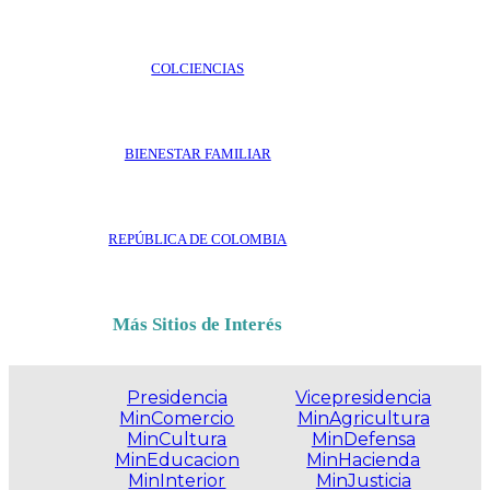
COLCIENCIAS
BIENESTAR FAMILIAR
REPÚBLICA DE COLOMBIA
Más Sitios de Interés
Presidencia
Vicepresidencia
MinComercio
MinAgricultura
MinCultura
MinDefensa
MinEducacion
MinHacienda
MinInterior
MinJusticia