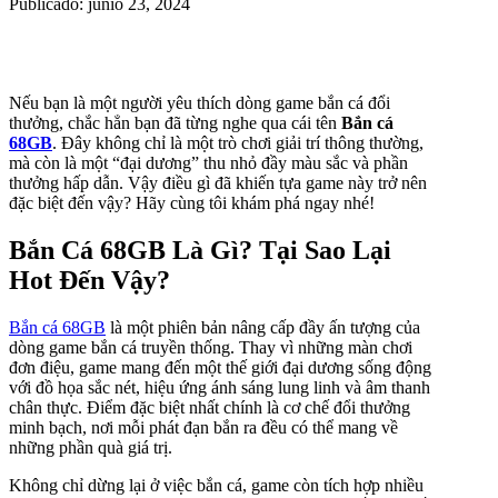
Publicado: junio 23, 2024
Nếu bạn là một người yêu thích dòng game bắn cá đổi
thưởng, chắc hẳn bạn đã từng nghe qua cái tên
Bắn cá
68GB
. Đây không chỉ là một trò chơi giải trí thông thường,
mà còn là một “đại dương” thu nhỏ đầy màu sắc và phần
thưởng hấp dẫn. Vậy điều gì đã khiến tựa game này trở nên
đặc biệt đến vậy? Hãy cùng tôi khám phá ngay nhé!
Bắn Cá 68GB Là Gì? Tại Sao Lại
Hot Đến Vậy?
Bắn cá 68GB
là một phiên bản nâng cấp đầy ấn tượng của
dòng game bắn cá truyền thống. Thay vì những màn chơi
đơn điệu, game mang đến một thế giới đại dương sống động
với đồ họa sắc nét, hiệu ứng ánh sáng lung linh và âm thanh
chân thực. Điểm đặc biệt nhất chính là cơ chế đổi thưởng
minh bạch, nơi mỗi phát đạn bắn ra đều có thể mang về
những phần quà giá trị.
Không chỉ dừng lại ở việc bắn cá, game còn tích hợp nhiều