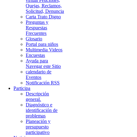
virtual Peticiones,
Quejas, Reclamos,
Solicitud, Denuncia
Carta Trato Digno
Preguntas y
Respuestas
Frecuentes
Glosario
Portal para niños
Multimedia Videos
Encuestas
Ayuda para
Navegar este Sitio
calendario de
Eventos
Notificación RSS
Participa
Descripción
general.
Diagnóstico e
identificación de
problemas
Planeación y
presupuesto
participativo