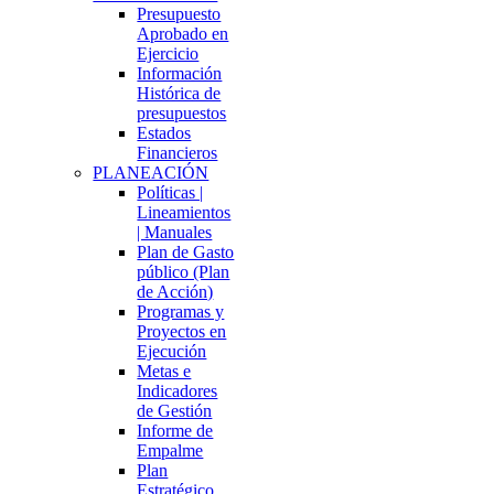
Presupuesto
Aprobado en
Ejercicio
Información
Histórica de
presupuestos
Estados
Financieros
PLANEACIÓN
Políticas |
Lineamientos
| Manuales
Plan de Gasto
público (Plan
de Acción)
Programas y
Proyectos en
Ejecución
Metas e
Indicadores
de Gestión
Informe de
Empalme
Plan
Estratégico