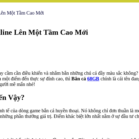
Lên Một Tầm Cao Mới
line Lên Một Tầm Cao Mới
ay cầm cần điều khiển và nhắm bắn những chú cá đầy màu sắc không? T
m một điểm đến thực sự đỉnh cao, thì
Bắn cá
68GB
chính là cái tên đa
người mê mẩn nhé!
ến Vậy?
nh tế của dòng game bắn cá huyền thoại. Nó không chỉ đơn thuần là một 
về những phần thưởng giá trị. Điểm khác biệt lớn nhất nằm ở sự đầu tư 