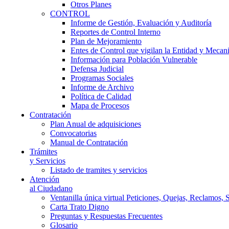
Otros Planes
CONTROL
Informe de Gestión, Evaluación y Auditoría
Reportes de Control Interno
Plan de Mejoramiento
Entes de Control que vigilan la Entidad y Mecan
Información para Población Vulnerable
Defensa Judicial
Programas Sociales
Informe de Archivo
Política de Calidad
Mapa de Procesos
Contratación
Plan Anual de adquisiciones
Convocatorias
Manual de Contratación
Trámites
y Servicios
Listado de tramites y servicios
Atención
al Ciudadano
Ventanilla única virtual Peticiones, Quejas, Reclamos, 
Carta Trato Digno
Preguntas y Respuestas Frecuentes
Glosario