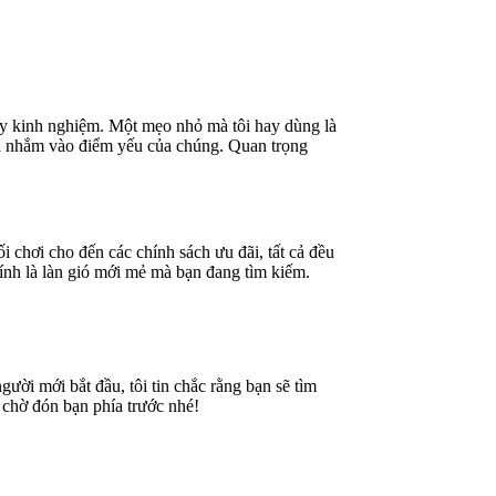
ũy kinh nghiệm. Một mẹo nhỏ mà tôi hay dùng là
và nhắm vào điểm yếu của chúng. Quan trọng
i chơi cho đến các chính sách ưu đãi, tất cả đều
ính là làn gió mới mẻ mà bạn đang tìm kiếm.
ười mới bắt đầu, tôi tin chắc rằng bạn sẽ tìm
 chờ đón bạn phía trước nhé!