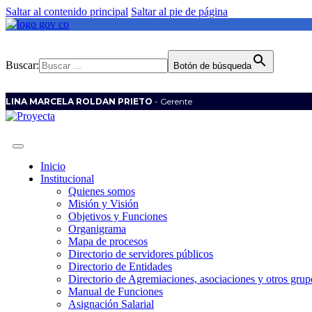
Saltar al contenido principal
Saltar al pie de página
Buscar:
Botón de búsqueda
LINA MARCELA ROLDAN PRIETO
- Gerente
Inicio
Institucional
Quienes somos
Misión y Visión
Objetivos y Funciones
Organigrama
Mapa de procesos
Directorio de servidores públicos
Directorio de Entidades
Directorio de Agremiaciones, asociaciones y otros grupo
Manual de Funciones
Asignación Salarial