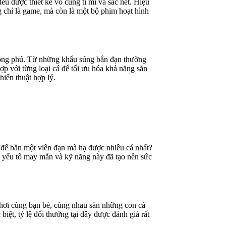
u được thiết kế vô cùng tỉ mỉ và sắc nét. Hiệu
g chỉ là game, mà còn là một bộ phim hoạt hình
ong phú. Từ những khẩu súng bắn đạn thường
ợp với từng loại cá để tối ưu hóa khả năng săn
iến thuật hợp lý.
 để bắn một viên đạn mà hạ được nhiều cá nhất?
ữa yếu tố may mắn và kỹ năng này đã tạo nên sức
chơi cùng bạn bè, cùng nhau săn những con cá
ệt, tỷ lệ đổi thưởng tại đây được đánh giá rất