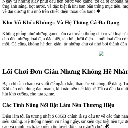
Ngay từ những giây phút đầu tiên bước vào game, tôi đã bị choáng ngợ
ứng ánh sáng, bọt nước, và đặc biệt là khi bạn bắn trúng mục tiêu, 
về đại dương thu nhỏ trên chiếc điện thoại của bạn! 🐠
Kho Vũ Khí «Khủng» Và Hệ Thống Cá Đa Dạng
Không giống như những game bắn cá truyền thống chỉ có vài loại sú
cho đến những loại đạn đặc biệt, tên lửa, lưới điện… mỗi loại đều có
mồi. Cá cũng không hề đơn giản, từ những chú cá nhỏ bơi thành đàn c
Lối Chơi Đơn Giản Nhưng Không Hề Nhà
Bạn chỉ cần chạm và vuốt để ngắm bắn, thao tác vô cùng dễ dàng. Tu
Khi nào nên dùng đạn mạnh, khi nào nên tiết kiệm? Tất cả đều là nhữ
hút khó cưỡng cho tựa game.
Các Tính Năng Nổi Bật Làm Nên Thương Hiệu
Điều làm tôi ấn tượng nhất ở 68GB chính là sự đầu tư về các tính n
siêu khủng. Hệ thống nhiệm vụ hàng ngày, sự kiện đặc biệt liên tục đ
cao và minh bạch, tạo niềm tin tuyệt đối cho người chơi. 🎁