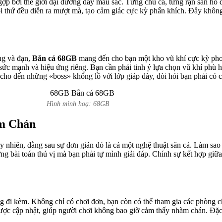
p bởi thế giới đại dương đầy màu sắc. Từng chú cá, từng rạn san hô đề
mọi thứ đều diễn ra mượt mà, tạo cảm giác cực kỳ phấn khích. Đây khôn
ng và đạn,
Bắn cá 68GB
mang đến cho bạn một kho vũ khí cực kỳ ph
 sức mạnh và hiệu ứng riêng. Bạn cần phải tinh ý lựa chọn vũ khí phù h
ho đến những «boss» khổng lồ với lớp giáp dày, đòi hỏi bạn phải có ch
Hình minh hoạ: 68GB
m Chán
y nhiên, đằng sau sự đơn giản đó là cả một nghệ thuật săn cá. Làm sao
ng bài toán thú vị mà bạn phải tự mình giải đáp. Chính sự kết hợp gi
ăng đi kèm. Không chỉ có chơi đơn, bạn còn có thể tham gia các phòng 
ược cập nhật, giúp người chơi không bao giờ cảm thấy nhàm chán. Đặc bi