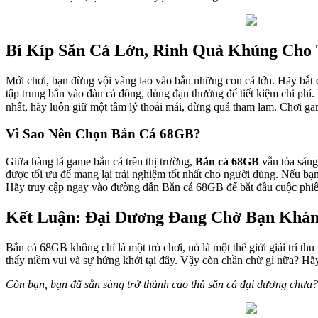
Bí Kíp Săn Cá Lớn, Rinh Quà Khủng Cho
Mới chơi, bạn đừng vội vàng lao vào bắn những con cá lớn. Hãy bắt 
tập trung bắn vào đàn cá đông, dùng đạn thường để tiết kiệm chi ph
nhất, hãy luôn giữ một tâm lý thoải mái, đừng quá tham lam. Chơi game
Vì Sao Nên Chọn Bắn Cá 68GB?
Giữa hàng tá game bắn cá trên thị trường,
Bắn cá 68GB
vẫn tỏa sáng
được tối ưu để mang lại trải nghiệm tốt nhất cho người dùng. Nếu bạ
Hãy truy cập ngay vào đường dẫn Bắn cá 68GB để bắt đầu cuộc phiê
Kết Luận: Đại Dương Đang Chờ Bạn Khá
Bắn cá 68GB không chỉ là một trò chơi, nó là một thế giới giải trí t
thấy niềm vui và sự hứng khởi tại đây. Vậy còn chần chừ gì nữa? Hã
Còn bạn, bạn đã sẵn sàng trở thành cao thủ săn cá đại dương chưa