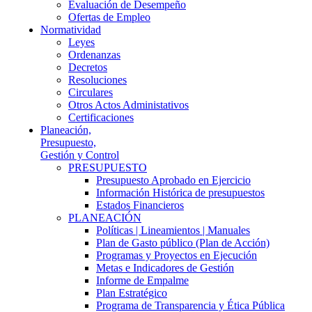
Evaluación de Desempeño
Ofertas de Empleo
Normatividad
Leyes
Ordenanzas
Decretos
Resoluciones
Circulares
Otros Actos Administativos
Certificaciones
Planeación,
Presupuesto,
Gestión y Control
PRESUPUESTO
Presupuesto Aprobado en Ejercicio
Información Histórica de presupuestos
Estados Financieros
PLANEACIÓN
Políticas | Lineamientos | Manuales
Plan de Gasto público (Plan de Acción)
Programas y Proyectos en Ejecución
Metas e Indicadores de Gestión
Informe de Empalme
Plan Estratégico
Programa de Transparencia y Ética Pública