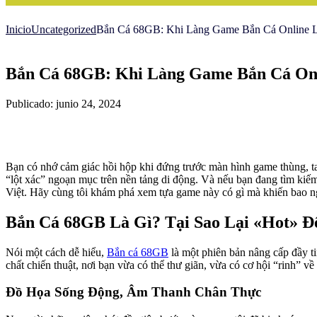
Inicio
Uncategorized
Bắn Cá 68GB: Khi Làng Game Bắn Cá Online 
Bắn Cá 68GB: Khi Làng Game Bắn Cá On
Publicado: junio 24, 2024
Bạn có nhớ cảm giác hồi hộp khi đứng trước màn hình game thùng, t
“lột xác” ngoạn mục trên nền tảng di động. Và nếu bạn đang tìm kiế
Việt. Hãy cùng tôi khám phá xem tựa game này có gì mà khiến bao 
Bắn Cá 68GB Là Gì? Tại Sao Lại «Hot» Đ
Nói một cách dễ hiểu,
Bắn cá 68GB
là một phiên bản nâng cấp đầy ti
chất chiến thuật, nơi bạn vừa có thể thư giãn, vừa có cơ hội “rinh” 
Đồ Họa Sống Động, Âm Thanh Chân Thực