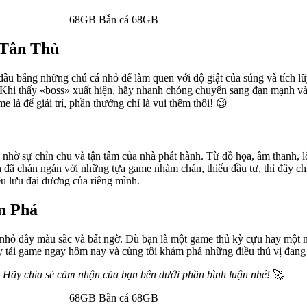
 Tân Thủ
đầu bằng những chú cá nhỏ để làm quen với độ giật của súng và tích l
í. Khi thấy «boss» xuất hiện, hãy nhanh chóng chuyển sang đạn mạnh 
 là để giải trí, phần thưởng chỉ là vui thêm thôi! 😉
 nhờ sự chỉn chu và tận tâm của nhà phát hành. Từ đồ họa, âm thanh, lố
n đã chán ngán với những tựa game nhàm chán, thiếu đầu tư, thì đây ch
u lưu đại dương của riêng mình.
m Phá
hu nhỏ đầy màu sắc và bất ngờ. Dù bạn là một game thủ kỳ cựu hay một ng
y tải game ngay hôm nay và cùng tôi khám phá những điều thú vị đang
? Hãy chia sẻ cảm nhận của bạn bên dưới phần bình luận nhé!
🚀