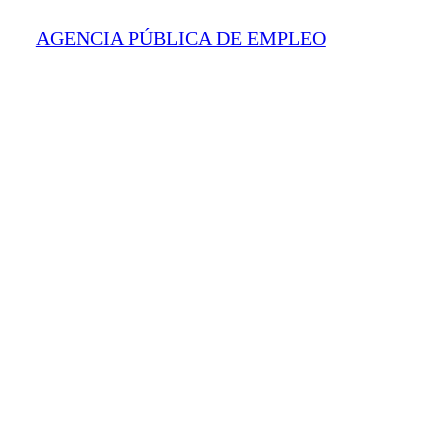
AGENCIA PÚBLICA DE EMPLEO