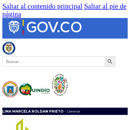
Saltar al contenido principal
Saltar al pie de
página
Botón de búsqueda
Buscar:
LINA MARCELA ROLDAN PRIETO
- Gerente