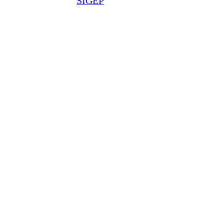
SIGEP