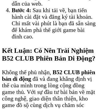
dẫn của web.
Bước 4:
Sau khi tải về, bạn tiến
hành cài đặt và đăng ký tài khoản.
Chỉ mất vài phút là bạn đã sẵn sàng
để khám phá thế giới game bài
đỉnh cao.
Kết Luận: Có Nên Trải Nghiệm
B52 CLUB Phiên Bản Di Động?
Không thể phủ nhận,
B52 CLUB phiên
bản di động
đã và đang khẳng định vị
thế của mình trong lòng cộng đồng
game thủ. Với sự đầu tư bài bản về mặt
công nghệ, giao diện thân thiện, kho
game đồ sộ cùng dịch vụ chăm sóc