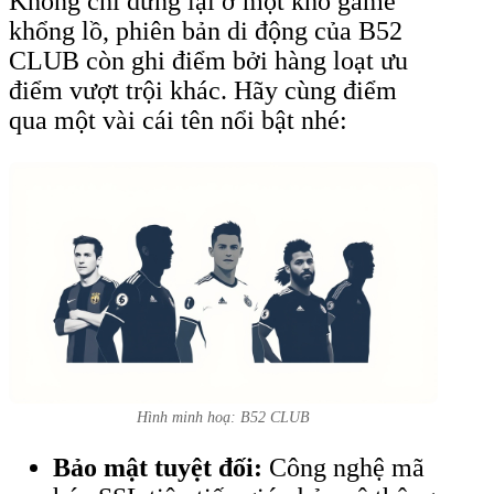
Không chỉ dừng lại ở một kho game
khổng lồ, phiên bản di động của B52
CLUB còn ghi điểm bởi hàng loạt ưu
điểm vượt trội khác. Hãy cùng điểm
qua một vài cái tên nổi bật nhé:
Hình minh hoạ: B52 CLUB
Bảo mật tuyệt đối:
Công nghệ mã