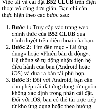
Việc tải và cài đặt
B52 CLUB
trên điện
thoại vô cùng đơn giản. Bạn chỉ cần
thực hiện theo các bước sau:
Bước 1:
Truy cập vào trang web
chính thức của
B52 CLUB
qua
trình duyệt trên điện thoại của bạn.
Bước 2:
Tìm đến mục «Tải ứng
dụng» hoặc «Phiên bản di động».
Hệ thống sẽ tự động nhận diện hệ
điều hành của bạn (Android hoặc
iOS) và đưa ra bản tải phù hợp.
Bước 3:
Đối với Android, bạn cần
cho phép cài đặt ứng dụng từ nguồn
không xác định trong phần cài đặt.
Đối với iOS, bạn có thể tải trực tiếp
từ kho ứng dụng hoặc theo hướng