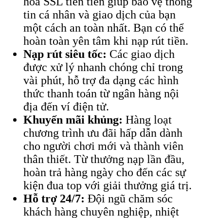
hóa SSL tiên tiến giúp bảo vệ thông
tin cá nhân và giao dịch của bạn
một cách an toàn nhất. Bạn có thể
hoàn toàn yên tâm khi nạp rút tiền.
Nạp rút siêu tốc:
Các giao dịch
được xử lý nhanh chóng chỉ trong
vài phút, hỗ trợ đa dạng các hình
thức thanh toán từ ngân hàng nội
địa đến ví điện tử.
Khuyến mãi khủng:
Hàng loạt
chương trình ưu đãi hấp dẫn dành
cho người chơi mới và thành viên
thân thiết. Từ thưởng nạp lần đầu,
hoàn trả hàng ngày cho đến các sự
kiện đua top với giải thưởng giá trị.
Hỗ trợ 24/7:
Đội ngũ chăm sóc
khách hàng chuyên nghiệp, nhiệt