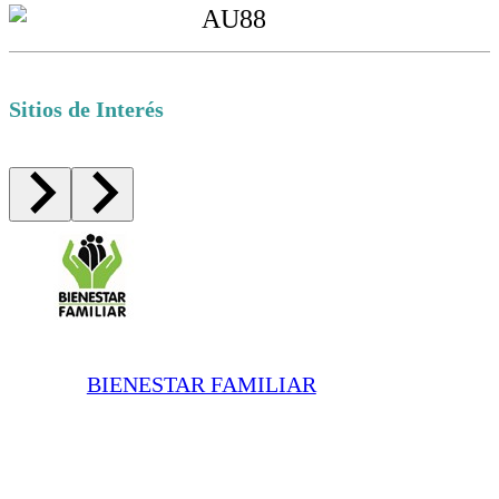
Sitios de Interés
BIENESTAR FAMILIAR