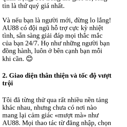
tin là thứ quý giá nhất.
Và nếu bạn là người mới, đừng lo lắng!
AU88 có đội ngũ hỗ trợ cực kỳ nhiệt
tình, sẵn sàng giải đáp mọi thắc mắc
của bạn 24/7. Họ như những người bạn
đồng hành, luôn ở bên cạnh bạn mỗi
khi cần. 😊
2. Giao diện thân thiện và tốc độ vượt
trội
Tôi đã từng thử qua rất nhiều nền tảng
khác nhau, nhưng chưa có nơi nào
mang lại cảm giác «mượt mà» như
AU88. Mọi thao tác từ đăng nhập, chọn