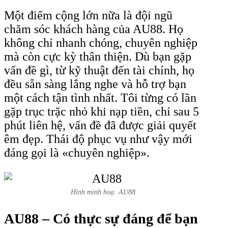
Một điểm cộng lớn nữa là đội ngũ
chăm sóc khách hàng của AU88. Họ
không chỉ nhanh chóng, chuyên nghiệp
mà còn cực kỳ thân thiện. Dù bạn gặp
vấn đề gì, từ kỹ thuật đến tài chính, họ
đều sẵn sàng lắng nghe và hỗ trợ bạn
một cách tận tình nhất. Tôi từng có lần
gặp trục trặc nhỏ khi nạp tiền, chỉ sau 5
phút liên hệ, vấn đề đã được giải quyết
êm đẹp. Thái độ phục vụ như vậy mới
đáng gọi là «chuyên nghiệp».
Hình minh hoạ: AU88
AU88 – Có thực sự đáng để bạn