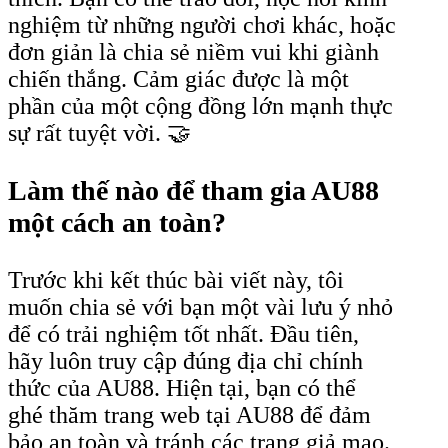
nghiệm từ những người chơi khác, hoặc
đơn giản là chia sẻ niềm vui khi giành
chiến thắng. Cảm giác được là một
phần của một cộng đồng lớn mạnh thực
sự rất tuyệt vời. 🤝
Làm thế nào để tham gia AU88
một cách an toàn?
Trước khi kết thúc bài viết này, tôi
muốn chia sẻ với bạn một vài lưu ý nhỏ
để có trải nghiệm tốt nhất. Đầu tiên,
hãy luôn truy cập đúng địa chỉ chính
thức của AU88. Hiện tại, bạn có thể
ghé thăm trang web tại AU88 để đảm
bảo an toàn và tránh các trang giả mạo.