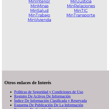
MinInterior
MinJusticia
MinMinas
MinRelaciones
MinSalud
MinTIC
MinTrabajo
MinTransporte
MinVivienda
.
Otros enlaces de Interés
Políticas de Seguridad y Condiciones de Uso
Registro De Activos De Información
Índice De Información Clasificada y Reservada
Esquema De Publicación De La Información