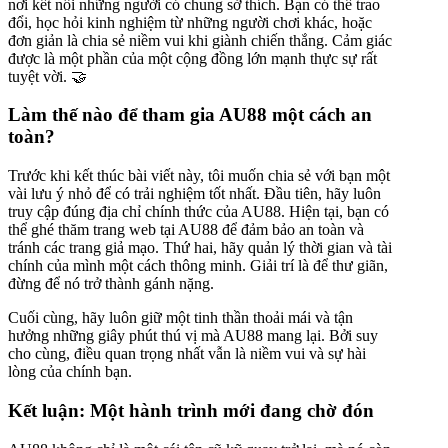
nơi kết nối những người có chung sở thích. Bạn có thể trao
đổi, học hỏi kinh nghiệm từ những người chơi khác, hoặc
đơn giản là chia sẻ niềm vui khi giành chiến thắng. Cảm giác
được là một phần của một cộng đồng lớn mạnh thực sự rất
tuyệt vời. 🤝
Làm thế nào để tham gia AU88 một cách an
toàn?
Trước khi kết thúc bài viết này, tôi muốn chia sẻ với bạn một
vài lưu ý nhỏ để có trải nghiệm tốt nhất. Đầu tiên, hãy luôn
truy cập đúng địa chỉ chính thức của AU88. Hiện tại, bạn có
thể ghé thăm trang web tại AU88 để đảm bảo an toàn và
tránh các trang giả mạo. Thứ hai, hãy quản lý thời gian và tài
chính của mình một cách thông minh. Giải trí là để thư giãn,
đừng để nó trở thành gánh nặng.
Cuối cùng, hãy luôn giữ một tinh thần thoải mái và tận
hưởng những giây phút thú vị mà AU88 mang lại. Bởi suy
cho cùng, điều quan trọng nhất vẫn là niềm vui và sự hài
lòng của chính bạn.
Kết luận: Một hành trình mới đang chờ đón