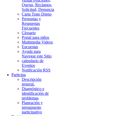
virtual Peticiones,
Quejas, Reclamos,
Solicitud, Denuncia
Carta Trato Digno
Preguntas y
Respuestas
Frecuentes
Glosario
Portal para niños
Multimedia Videos
Encuestas
Ayuda para
Navegar este Sitio
calendario de
Eventos
Notificación RSS
Participa
Descripción
general.
Diagnóstico e
identificación de
problemas
Planeación y
presupuesto
participativo