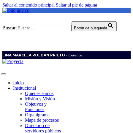
Saltar al contenido principal
Saltar al pie de página
Buscar:
Botón de búsqueda
LINA MARCELA ROLDAN PRIETO
- Gerente
Inicio
Institucional
Quienes somos
Misión y Visión
Objetivos y
Funciones
Organigrama
Mapa de procesos
Directorio de
servidores públicos