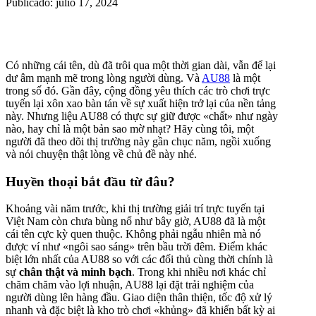
Publicado: julio 17, 2024
Có những cái tên, dù đã trôi qua một thời gian dài, vẫn để lại
dư âm mạnh mẽ trong lòng người dùng. Và
AU88
là một
trong số đó. Gần đây, cộng đồng yêu thích các trò chơi trực
tuyến lại xôn xao bàn tán về sự xuất hiện trở lại của nền tảng
này. Nhưng liệu AU88 có thực sự giữ được «chất» như ngày
nào, hay chỉ là một bản sao mờ nhạt? Hãy cùng tôi, một
người đã theo dõi thị trường này gần chục năm, ngồi xuống
và nói chuyện thật lòng về chủ đề này nhé.
Huyền thoại bắt đầu từ đâu?
Khoảng vài năm trước, khi thị trường giải trí trực tuyến tại
Việt Nam còn chưa bùng nổ như bây giờ, AU88 đã là một
cái tên cực kỳ quen thuộc. Không phải ngẫu nhiên mà nó
được ví như «ngôi sao sáng» trên bầu trời đêm. Điểm khác
biệt lớn nhất của AU88 so với các đối thủ cùng thời chính là
sự
chân thật và minh bạch
. Trong khi nhiều nơi khác chỉ
chăm chăm vào lợi nhuận, AU88 lại đặt trải nghiệm của
người dùng lên hàng đầu. Giao diện thân thiện, tốc độ xử lý
nhanh và đặc biệt là kho trò chơi «khủng» đã khiến bất kỳ ai