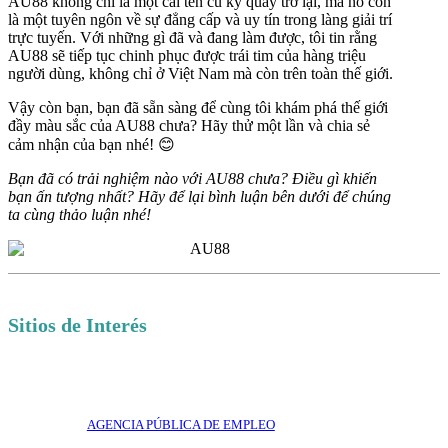
AU88 không chỉ là một cái tên cũ kỹ quay trở lại, mà nó còn
là một tuyên ngôn về sự đẳng cấp và uy tín trong làng giải trí
trực tuyến. Với những gì đã và đang làm được, tôi tin rằng
AU88 sẽ tiếp tục chinh phục được trái tim của hàng triệu
người dùng, không chỉ ở Việt Nam mà còn trên toàn thế giới.
Vậy còn bạn, bạn đã sẵn sàng để cùng tôi khám phá thế giới
đầy màu sắc của AU88 chưa? Hãy thử một lần và chia sẻ
cảm nhận của bạn nhé! 😊
Bạn đã có trải nghiệm nào với AU88 chưa? Điều gì khiến
bạn ấn tượng nhất? Hãy để lại bình luận bên dưới để chúng
ta cùng thảo luận nhé!
Sitios de Interés
AGENCIA PÚBLICA DE EMPLEO