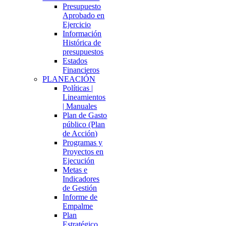
Presupuesto
Aprobado en
Ejercicio
Información
Histórica de
presupuestos
Estados
Financieros
PLANEACIÓN
Políticas |
Lineamientos
| Manuales
Plan de Gasto
público (Plan
de Acción)
Programas y
Proyectos en
Ejecución
Metas e
Indicadores
de Gestión
Informe de
Empalme
Plan
Estratégico