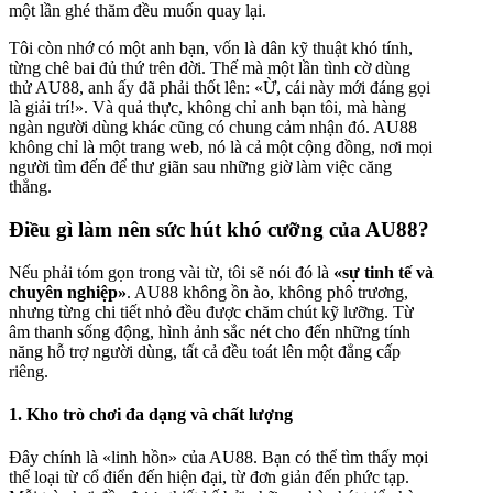
một lần ghé thăm đều muốn quay lại.
Tôi còn nhớ có một anh bạn, vốn là dân kỹ thuật khó tính,
từng chê bai đủ thứ trên đời. Thế mà một lần tình cờ dùng
thử AU88, anh ấy đã phải thốt lên: «Ừ, cái này mới đáng gọi
là giải trí!». Và quả thực, không chỉ anh bạn tôi, mà hàng
ngàn người dùng khác cũng có chung cảm nhận đó. AU88
không chỉ là một trang web, nó là cả một cộng đồng, nơi mọi
người tìm đến để thư giãn sau những giờ làm việc căng
thẳng.
Điều gì làm nên sức hút khó cưỡng của AU88?
Nếu phải tóm gọn trong vài từ, tôi sẽ nói đó là
«sự tinh tế và
chuyên nghiệp»
. AU88 không ồn ào, không phô trương,
nhưng từng chi tiết nhỏ đều được chăm chút kỹ lưỡng. Từ
âm thanh sống động, hình ảnh sắc nét cho đến những tính
năng hỗ trợ người dùng, tất cả đều toát lên một đẳng cấp
riêng.
1. Kho trò chơi đa dạng và chất lượng
Đây chính là «linh hồn» của AU88. Bạn có thể tìm thấy mọi
thể loại từ cổ điển đến hiện đại, từ đơn giản đến phức tạp.