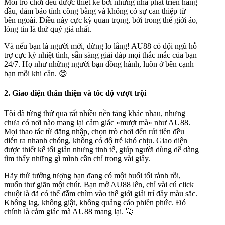
Mỗi trò chơi đều được thiết kế bởi những nhà phát triển hàng
đầu, đảm bảo tính công bằng và không có sự can thiệp từ
bên ngoài. Điều này cực kỳ quan trọng, bởi trong thế giới ảo,
lòng tin là thứ quý giá nhất.
Và nếu bạn là người mới, đừng lo lắng! AU88 có đội ngũ hỗ
trợ cực kỳ nhiệt tình, sẵn sàng giải đáp mọi thắc mắc của bạn
24/7. Họ như những người bạn đồng hành, luôn ở bên cạnh
bạn mỗi khi cần. 😊
2. Giao diện thân thiện và tốc độ vượt trội
Tôi đã từng thử qua rất nhiều nền tảng khác nhau, nhưng
chưa có nơi nào mang lại cảm giác «mượt mà» như AU88.
Mọi thao tác từ đăng nhập, chọn trò chơi đến rút tiền đều
diễn ra nhanh chóng, không có độ trễ khó chịu. Giao diện
được thiết kế tối giản nhưng tinh tế, giúp người dùng dễ dàng
tìm thấy những gì mình cần chỉ trong vài giây.
Hãy thử tưởng tượng bạn đang có một buổi tối rảnh rỗi,
muốn thư giãn một chút. Bạn mở AU88 lên, chỉ vài cú click
chuột là đã có thể đắm chìm vào thế giới giải trí đầy màu sắc.
Không lag, không giật, không quảng cáo phiền phức. Đó
chính là cảm giác mà AU88 mang lại. 🚀