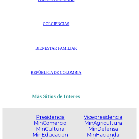
COLCIENCIAS
BIENESTAR FAMILIAR
REPÚBLICA DE COLOMBIA
Más Sitios de Interés
Presidencia
Vicepresidencia
MinComercio
MinAgricultura
MinCultura
MinDefensa
MinEducacion
MinHacienda