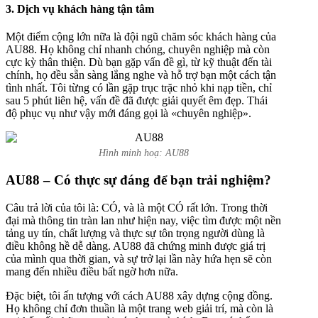
3. Dịch vụ khách hàng tận tâm
Một điểm cộng lớn nữa là đội ngũ chăm sóc khách hàng của
AU88. Họ không chỉ nhanh chóng, chuyên nghiệp mà còn
cực kỳ thân thiện. Dù bạn gặp vấn đề gì, từ kỹ thuật đến tài
chính, họ đều sẵn sàng lắng nghe và hỗ trợ bạn một cách tận
tình nhất. Tôi từng có lần gặp trục trặc nhỏ khi nạp tiền, chỉ
sau 5 phút liên hệ, vấn đề đã được giải quyết êm đẹp. Thái
độ phục vụ như vậy mới đáng gọi là «chuyên nghiệp».
Hình minh hoạ: AU88
AU88 – Có thực sự đáng để bạn trải nghiệm?
Câu trả lời của tôi là: CÓ, và là một CÓ rất lớn. Trong thời
đại mà thông tin tràn lan như hiện nay, việc tìm được một nền
tảng uy tín, chất lượng và thực sự tôn trọng người dùng là
điều không hề dễ dàng. AU88 đã chứng minh được giá trị
của mình qua thời gian, và sự trở lại lần này hứa hẹn sẽ còn
mang đến nhiều điều bất ngờ hơn nữa.
Đặc biệt, tôi ấn tượng với cách AU88 xây dựng cộng đồng.
Họ không chỉ đơn thuần là một trang web giải trí, mà còn là