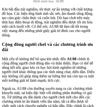
Hình minh hoạ: AU88
Khi bắt đầu trải nghiệm, tôi thực sự ấn tượng với chất lượng
đồ họa. Các hiệu ứng hình ảnh sắc nét, âm thanh sống động,
tạo cảm giác chân thực và cuốn hút. Dù bạn chơi trên máy
tính hay điện thoại di động, trải nghiệm đều được tối ưu hóa
một cách tuyệt vời. Có thể nói, AU88 đã làm rất tốt trong
việc mang đến những phút giây giải trí đỉnh cao cho người
dùng.
Cộng đồng người chơi và các chương trình ưu
đãi
Một yếu tố không thể bỏ qua khi nhắc đến
AU88
chính là
cộng đồng người chơi đông đảo và thân thiện. Bạn có thể dễ
dàng kết nối, giao lưu và học hỏi kinh nghiệm từ những
người chơi khác thông qua các tính năng chat, diễn đàn. Điều
này không chỉ giúp tăng thêm sự hứng thú mà còn tạo ra một
môi trường giải trí lành mạnh, tích cực.
Ngoài ra, AU88 còn thường xuyên tung ra các chương trình
khuyến mãi, sự kiện đặc biệt với những phần thưởng có giá
trị. Từ những ưu đãi dành cho người chơi mới cho đến các
chương trình tri ân thành viên lâu năm, tất cả đều được tổ
chức một cách chuyên nghiệp và hấp dẫn. Đây chính là cách