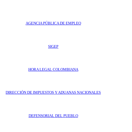
AGENCIA PÚBLICA DE EMPLEO
SIGEP
HORA LEGAL COLOMBIANA
DIRECCIÓN DE IMPUESTOS Y ADUANAS NACIONALES
DEFENSORIAL DEL PUEBLO