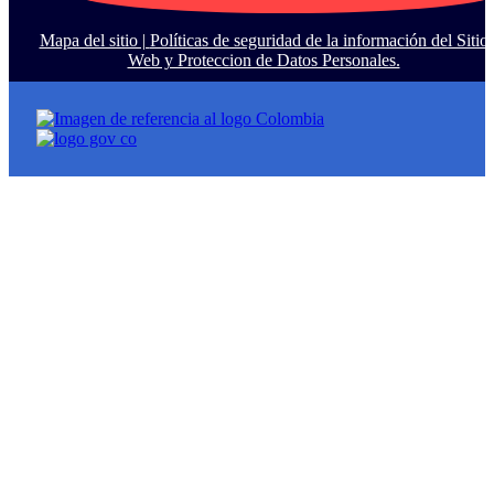
Mapa del sitio |
Políticas de seguridad de la información del Sitio
Web y Proteccion de Datos Personales.