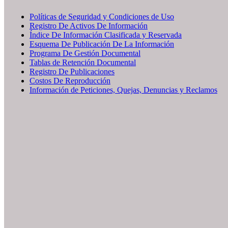
Políticas de Seguridad y Condiciones de Uso
Registro De Activos De Información
Índice De Información Clasificada y Reservada
Esquema De Publicación De La Información
Programa De Gestión Documental
Tablas de Retención Documental
Registro De Publicaciones
Costos De Reproducción
Información de Peticiones, Quejas, Denuncias y Reclamos