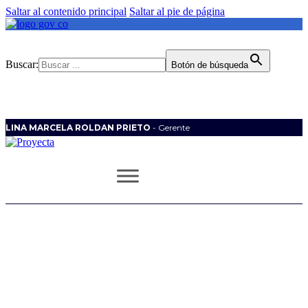
Saltar al contenido principal
Saltar al pie de página
Buscar:
Botón de búsqueda
LINA MARCELA ROLDAN PRIETO
- Gerente