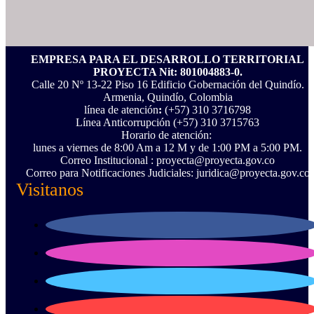
EMPRESA PARA EL DESARROLLO TERRITORIAL
PROYECTA Nit: 801004883-0.
Calle 20 Nº 13-22 Piso 16 Edificio Gobernación del Quindío.
Armenia, Quindío, Colombia
línea de atención
:
(+57) 310 3716798
Línea Anticorrupción ‪(+57) 310 3715763‬
Horario de atención:
lunes a viernes de 8:00 Am a 12 M y de 1:00 PM a 5:00 PM.
Correo Institucional : proyecta@proyecta.gov.co
Correo para Notificaciones Judiciales: juridica@proyecta.gov.co
Visitanos