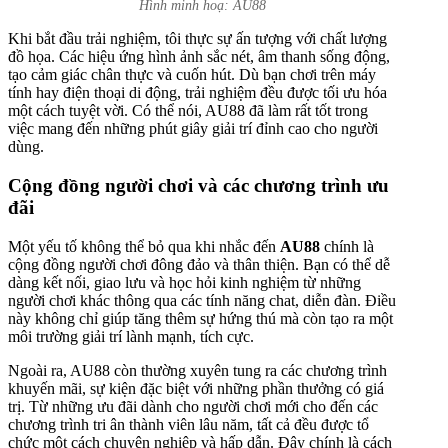
Hình minh hoạ: AU88
Khi bắt đầu trải nghiệm, tôi thực sự ấn tượng với chất lượng
đồ họa. Các hiệu ứng hình ảnh sắc nét, âm thanh sống động,
tạo cảm giác chân thực và cuốn hút. Dù bạn chơi trên máy
tính hay điện thoại di động, trải nghiệm đều được tối ưu hóa
một cách tuyệt vời. Có thể nói, AU88 đã làm rất tốt trong
việc mang đến những phút giây giải trí đỉnh cao cho người
dùng.
Cộng đồng người chơi và các chương trình ưu
đãi
Một yếu tố không thể bỏ qua khi nhắc đến
AU88
chính là
cộng đồng người chơi đông đảo và thân thiện. Bạn có thể dễ
dàng kết nối, giao lưu và học hỏi kinh nghiệm từ những
người chơi khác thông qua các tính năng chat, diễn đàn. Điều
này không chỉ giúp tăng thêm sự hứng thú mà còn tạo ra một
môi trường giải trí lành mạnh, tích cực.
Ngoài ra, AU88 còn thường xuyên tung ra các chương trình
khuyến mãi, sự kiện đặc biệt với những phần thưởng có giá
trị. Từ những ưu đãi dành cho người chơi mới cho đến các
chương trình tri ân thành viên lâu năm, tất cả đều được tổ
chức một cách chuyên nghiệp và hấp dẫn. Đây chính là cách