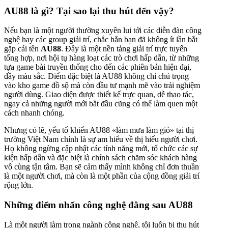
AU88 là gì? Tại sao lại thu hút đến vậy?
Nếu bạn là một người thường xuyên lui tới các diễn đàn công
nghệ hay các group giải trí, chắc hẳn bạn đã không ít lần bắt
gặp cái tên
AU88
. Đây là một nền tảng giải trí trực tuyến
tổng hợp, nơi hội tụ hàng loạt các trò chơi hấp dẫn, từ những
tựa game bài truyền thống cho đến các phiên bản hiện đại,
đầy màu sắc. Điểm đặc biệt là AU88 không chỉ chú trọng
vào kho game đồ sộ mà còn đầu tư mạnh mẽ vào trải nghiệm
người dùng. Giao diện được thiết kế trực quan, dễ thao tác,
ngay cả những người mới bắt đầu cũng có thể làm quen một
cách nhanh chóng.
Nhưng có lẽ, yếu tố khiến AU88 «làm mưa làm gió» tại thị
trường Việt Nam chính là sự am hiểu về thị hiếu người chơi.
Họ không ngừng cập nhật các tính năng mới, tổ chức các sự
kiện hấp dẫn và đặc biệt là chính sách chăm sóc khách hàng
vô cùng tận tâm. Bạn sẽ cảm thấy mình không chỉ đơn thuần
là một người chơi, mà còn là một phần của cộng đồng giải trí
rộng lớn.
Những điểm nhấn công nghệ đằng sau AU88
Là một người làm trong ngành công nghệ, tôi luôn bị thu hút