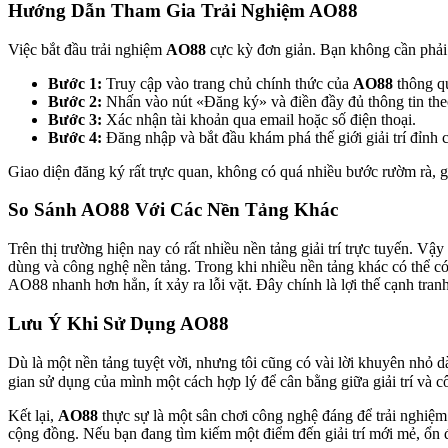
Hướng Dẫn Tham Gia Trải Nghiệm AO88
Việc bắt đầu trải nghiệm
AO88
cực kỳ đơn giản. Bạn không cần phải
Bước 1:
Truy cập vào trang chủ chính thức của
AO88
thông qu
Bước 2:
Nhấn vào nút «Đăng ký» và điền đầy đủ thông tin theo
Bước 3:
Xác nhận tài khoản qua email hoặc số điện thoại.
Bước 4:
Đăng nhập và bắt đầu khám phá thế giới giải trí đỉnh 
Giao diện đăng ký rất trực quan, không có quá nhiều bước rườm rà, giú
So Sánh AO88 Với Các Nền Tảng Khác
Trên thị trường hiện nay có rất nhiều nền tảng giải trí trực tuyến. Vậy
dùng và công nghệ nền tảng. Trong khi nhiều nền tảng khác có thể có 
AO88 nhanh hơn hẳn, ít xảy ra lỗi vặt. Đây chính là lợi thế cạnh tran
Lưu Ý Khi Sử Dụng AO88
Dù là một nền tảng tuyệt vời, nhưng tôi cũng có vài lời khuyên nhỏ d
gian sử dụng của mình một cách hợp lý để cân bằng giữa giải trí và 
Kết lại,
AO88
thực sự là một sân chơi công nghệ đáng để trải nghiệm
cộng đồng. Nếu bạn đang tìm kiếm một điểm đến giải trí mới mẻ, ổn đ