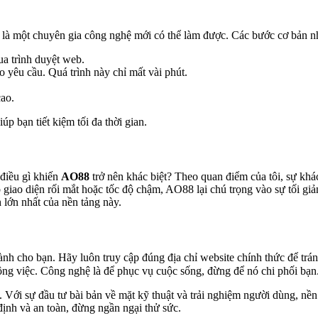
 là một chuyên gia công nghệ mới có thể làm được. Các bước cơ bản n
a trình duyệt web.
 yêu cầu. Quá trình này chỉ mất vài phút.
cao.
p bạn tiết kiệm tối đa thời gian.
 điều gì khiến
AO88
trở nên khác biệt? Theo quan điểm của tôi, sự khác
giao diện rối mắt hoặc tốc độ chậm, AO88 lại chú trọng vào sự tối giản
h lớn nhất của nền tảng này.
ành cho bạn. Hãy luôn truy cập đúng địa chỉ website chính thức để trán
công việc. Công nghệ là để phục vụ cuộc sống, đừng để nó chi phối bạn
. Với sự đầu tư bài bản về mặt kỹ thuật và trải nghiệm người dùng, n
ịnh và an toàn, đừng ngần ngại thử sức.