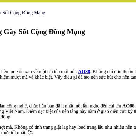
ây Sốt Cộng Đồng Mạng
ng Gây Sốt Cộng Đồng Mạng
 liên tục xôn xao về một cái tên mới nổi:
AO88
. Không chỉ đơn thuần l
hiệm mượt mà và khác biệt. Vậy điều gì đã tạo nên sức hút cho nền tảng
àn công nghệ, chắc hẳn bạn đã ít nhất một lần nghe đến cái tên
AO88
ờng Việt Nam. Điểm đặc biệt của nền tảng này nằm ở giao diện cực kỳ th
i động.
t mà. Không có tình trạng giật lag hay load trang lâu như nhiều nền tả
 mức tốt nhất. 🚀