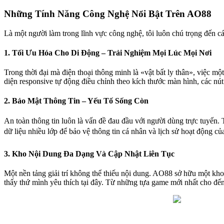
Những Tính Năng Công Nghệ Nổi Bật Trên AO88
Là một người làm trong lĩnh vực công nghệ, tôi luôn chú trọng đến cá
1. Tối Ưu Hóa Cho Di Động – Trải Nghiệm Mọi Lúc Mọi Nơi
Trong thời đại mà điện thoại thông minh là «vật bất ly thân», việc một
diện responsive tự động điều chỉnh theo kích thước màn hình, các nút b
2. Bảo Mật Thông Tin – Yếu Tố Sống Còn
An toàn thông tin luôn là vấn đề đau đầu với người dùng trực tuyến.
dữ liệu nhiều lớp để bảo vệ thông tin cá nhân và lịch sử hoạt động củ
3. Kho Nội Dung Đa Dạng Và Cập Nhật Liên Tục
Một nền tảng giải trí không thể thiếu nội dung. AO88 sở hữu một kho
thấy thứ mình yêu thích tại đây. Từ những tựa game mới nhất cho đến 