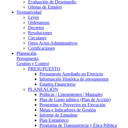
Evaluación de Desempeño
Ofertas de Empleo
Normatividad
Leyes
Ordenanzas
Decretos
Resoluciones
Circulares
Otros Actos Administativos
Certificaciones
Planeación,
Presupuesto,
Gestión y Control
PRESUPUESTO
Presupuesto Aprobado en Ejercicio
Información Histórica de presupuestos
Estados Financieros
PLANEACIÓN
Políticas | Lineamientos | Manuales
Plan de Gasto público (Plan de Acción)
Programas y Proyectos en Ejecución
Metas e Indicadores de Gestión
Informe de Empalme
Plan Estratégico
Programa de Transparencia y Ética Pública