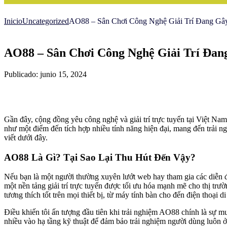
Inicio
Uncategorized
AO88 – Sân Chơi Công Nghệ Giải Trí Đang G
AO88 – Sân Chơi Công Nghệ Giải Trí Đa
Publicado: junio 15, 2024
Gần đây, cộng đồng yêu công nghệ và giải trí trực tuyến tại Việt Nam
như một điểm đến tích hợp nhiều tính năng hiện đại, mang đến trải ng
viết dưới đây.
AO88 Là Gì? Tại Sao Lại Thu Hút Đến Vậy?
Nếu bạn là một người thường xuyên lướt web hay tham gia các diễn đ
một nền tảng giải trí trực tuyến được tối ưu hóa mạnh mẽ cho thị trư
tương thích tốt trên mọi thiết bị, từ máy tính bàn cho đến điện thoại d
Điều khiến tôi ấn tượng đầu tiên khi trải nghiệm AO88 chính là sự mượ
nhiều vào hạ tầng kỹ thuật để đảm bảo trải nghiệm người dùng luôn ở