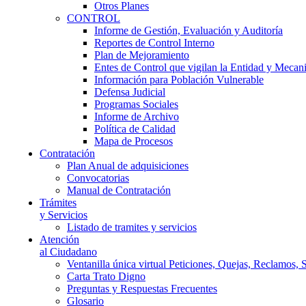
Otros Planes
CONTROL
Informe de Gestión, Evaluación y Auditoría
Reportes de Control Interno
Plan de Mejoramiento
Entes de Control que vigilan la Entidad y Mecan
Información para Población Vulnerable
Defensa Judicial
Programas Sociales
Informe de Archivo
Política de Calidad
Mapa de Procesos
Contratación
Plan Anual de adquisiciones
Convocatorias
Manual de Contratación
Trámites
y Servicios
Listado de tramites y servicios
Atención
al Ciudadano
Ventanilla única virtual Peticiones, Quejas, Reclamos, 
Carta Trato Digno
Preguntas y Respuestas Frecuentes
Glosario