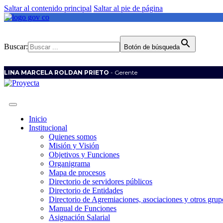
Saltar al contenido principal
Saltar al pie de página
Buscar:
Botón de búsqueda
LINA MARCELA ROLDAN PRIETO
- Gerente
Inicio
Institucional
Quienes somos
Misión y Visión
Objetivos y Funciones
Organigrama
Mapa de procesos
Directorio de servidores públicos
Directorio de Entidades
Directorio de Agremiaciones, asociaciones y otros grupo
Manual de Funciones
Asignación Salarial