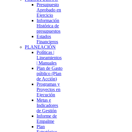
Presupuesto
Aprobado en
Ejercicio
Información
Histórica de
presupuestos
Estados
Financieros
PLANEACIÓN
Políticas |
Lineamientos
| Manuales
Plan de Gasto
público (Plan
de Acción)
Programas y
Proyectos en
Ejecución
Metas e
Indicadores
de Gestión
Informe de
Empalme
Plan
Estratégico