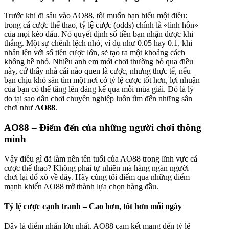
Trước khi đi sâu vào AO88, tôi muốn bạn hiểu một điều:
trong cá cược thể thao, tỷ lệ cược (odds) chính là «linh hồn»
của mọi kèo đấu. Nó quyết định số tiền bạn nhận được khi
thắng. Một sự chênh lệch nhỏ, ví dụ như 0.05 hay 0.1, khi
nhân lên với số tiền cược lớn, sẽ tạo ra một khoảng cách
không hề nhỏ. Nhiều anh em mới chơi thường bỏ qua điều
này, cứ thấy nhà cái nào quen là cược, nhưng thực tế, nếu
bạn chịu khó săn tìm một nơi có tỷ lệ cược tốt hơn, lợi nhuận
của bạn có thể tăng lên đáng kể qua mỗi mùa giải. Đó là lý
do tại sao dân chơi chuyên nghiệp luôn tìm đến những sân
chơi như
AO88
.
AO88 – Điểm đến của những người chơi thông
minh
Vậy điều gì đã làm nên tên tuổi của AO88 trong lĩnh vực cá
cược thể thao? Không phải tự nhiên mà hàng ngàn người
chơi lại đổ xô về đây. Hãy cùng tôi điểm qua những điểm
mạnh khiến AO88 trở thành lựa chọn hàng đầu.
Tỷ lệ cược cạnh tranh – Cao hơn, tốt hơn mỗi ngày
Đây là điểm nhấn lớn nhất. AO88 cam kết mang đến tỷ lệ