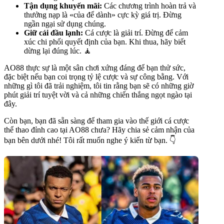
Tận dụng khuyến mãi:
Các chương trình hoàn trả và
thưởng nạp là «của để dành» cực kỳ giá trị. Đừng
ngần ngại sử dụng chúng.
Giữ cái đầu lạnh:
Cá cược là giải trí. Đừng để cảm
xúc chi phối quyết định của bạn. Khi thua, hãy biết
dừng lại đúng lúc. 🧘
AO88 thực sự là một sân chơi xứng đáng để bạn thử sức,
đặc biệt nếu bạn coi trọng tỷ lệ cược và sự công bằng. Với
những gì tôi đã trải nghiệm, tôi tin rằng bạn sẽ có những giờ
phút giải trí tuyệt vời và cả những chiến thắng ngọt ngào tại
đây.
Còn bạn, bạn đã sẵn sàng để tham gia vào thế giới cá cược
thể thao đỉnh cao tại AO88 chưa? Hãy chia sẻ cảm nhận của
bạn bên dưới nhé! Tôi rất muốn nghe ý kiến từ bạn. 👇