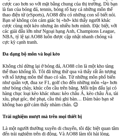
cược cao hơn so với mặt bằng chung của thị trường. Dù bạn
là fan của bóng đá, tennis, bóng rổ hay cả những môn thể
thao điện tử (eSports), AO88 đều có những con số biết nói.
Bạn sẽ không còn cảm giác bị «hớ» khi thấy người khác
cược cùng một kèo nhưng ăn nhiều hơn mình. Đặc biệt, với
các giải đấu lớn như Ngoại hạng Anh, Champions League,
NBA, tỷ lệ tại AO88 luôn được cập nhật nhanh chóng và
cực kỳ cạnh tranh.
Đa dạng bộ môn và loại kèo
Không chỉ dừng lại ở bóng đá, AO88 còn là một kho tàng
thể thao khổng lồ. Tôi đã từng thử qua và thấy rất ấn tượng
với số lượng môn thể thao có sẵn. Từ những môn phổ biến
như quần vợt, đua xe F1, golf cho đến những môn «lạ» hơn
như bóng chày, khúc côn cầu trên băng. Mỗi trận đấu lại có
hàng chục loại kèo khác nhau: kèo châu Á, kèo châu Âu, tài
xỉu, phạt góc, thẻ phạt, cầu thủ ghi bàn… Đảm bảo bạn sẽ
không bao giờ cảm thấy nhàm chán. 😉
Trải nghiệm mượt mà trên mọi thiết bị
Là một người thường xuyên di chuyển, tôi đặc biệt quan tâm
đến trải nghiệm trên di động. Và AO88 làm tôi hài lòng.