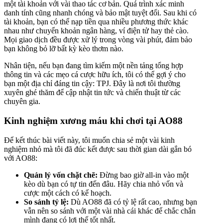
một tài khoản với vài thao tác cơ bản. Quá trình xác minh
danh tính cũng nhanh chóng và bảo mật tuyệt đối. Sau khi có
tài khoản, bạn có thể nạp tiền qua nhiều phương thức khác
nhau như chuyển khoản ngân hàng, ví điện tử hay thẻ cào.
Mọi giao dịch đều được xử lý trong vòng vài phút, đảm bảo
bạn không bỏ lỡ bất kỳ kèo thơm nào.
Nhân tiện, nếu bạn đang tìm kiếm một nền tảng tổng hợp
thông tin và các mẹo cá cược hữu ích, tôi có thể gợi ý cho
bạn một địa chỉ đáng tin cậy: TPJ. Đây là nơi tôi thường
xuyên ghé thăm để cập nhật tin tức và chiến thuật từ các
chuyên gia.
Kinh nghiệm xương máu khi chơi tại AO88
Để kết thúc bài viết này, tôi muốn chia sẻ một vài kinh
nghiệm nhỏ mà tôi đã đúc kết được sau thời gian dài gắn bó
với AO88:
Quản lý vốn chặt chẽ:
Đừng bao giờ all-in vào một
kèo dù bạn có tự tin đến đâu. Hãy chia nhỏ vốn và
cược một cách có kế hoạch.
So sánh tỷ lệ:
Dù AO88 đã có tỷ lệ rất cao, nhưng bạn
vẫn nên so sánh với một vài nhà cái khác để chắc chắn
mình đang có lợi thế tốt nhất.