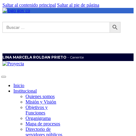
Saltar al contenido principal
Saltar al pie de página
Botón de búsqueda
Buscar:
LINA MARCELA ROLDAN PRIETO
- Gerente
Inicio
Institucional
Quienes somos
Misión y Visión
Objetivos y
Funciones
Organigrama
Mapa de procesos
Directorio de
servidores públicos