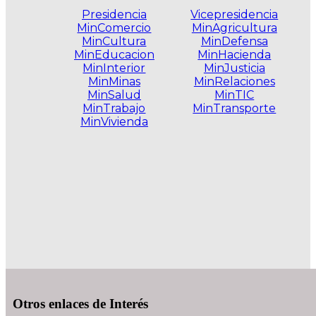
Presidencia
Vicepresidencia
MinComercio
MinAgricultura
MinCultura
MinDefensa
MinEducacion
MinHacienda
MinInterior
MinJusticia
MinMinas
MinRelaciones
MinSalud
MinTIC
MinTrabajo
MinTransporte
MinVivienda
.
Otros enlaces de Interés