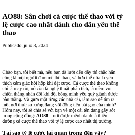
AO88: Sân chơi cá cược thể thao với tỷ
lệ cược cao nhất dành cho dân yêu thể
thao
Publicado: julio 8, 2024
Chào bạn, tôi biết mà, nếu bạn đã lướt đến đây thì chắc hẳn
cũng là một người đam mê thể thao, và hơn thế nữa là yêu
thích cảm giác hồi hộp khi đặt cược. Cá cược thể thao không
chỉ là may rủi, nó còn là nghệ thuật phân tích, là niềm vui
chiến thắng nhân đôi khi đội bóng mình yêu quý giành được
bàn thắng. Và giữa một rừng các nhà cái, làm sao để tìm ra
một nơi thực sự xứng đáng với đồng tiền bát gạo của mình?
Hôm nay, tôi sẽ chia sẻ với bạn về một cái tên đang gây sốt
trong cộng đồng:
AO88
– nơi được mệnh danh là thiên
đường cá cược thể thao với tỷ lệ cược cao nhất thị trường.
Tại sao tỷ lệ cược lại quan trọng đến vậy?