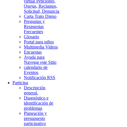
virtual Peticiones,
Quejas, Reclamos,
Solicitud, Denuncia
Carta Trato Digno
Preguntas y
Respuestas
Frecuentes
Glosario
Portal para niños
Multimedia Videos
Encuestas
Ayuda para
Navegar este Sitio
calendario de
Eventos
Notificación RSS
Participa
Descripción
general.
Diagnóstico e
identificación de
problemas
Planeación y
presupuesto
participativo