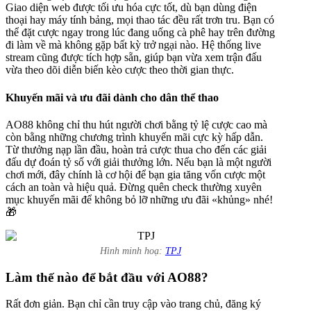
Giao diện web được tối ưu hóa cực tốt, dù bạn dùng điện
thoại hay máy tính bảng, mọi thao tác đều rất trơn tru. Bạn có
thể đặt cược ngay trong lúc đang uống cà phê hay trên đường
đi làm về mà không gặp bất kỳ trở ngại nào. Hệ thống live
stream cũng được tích hợp sẵn, giúp bạn vừa xem trận đấu
vừa theo dõi diễn biến kèo cược theo thời gian thực.
Khuyến mãi và ưu đãi dành cho dân thể thao
AO88 không chỉ thu hút người chơi bằng tỷ lệ cược cao mà
còn bằng những chương trình khuyến mãi cực kỳ hấp dẫn.
Từ thưởng nạp lần đầu, hoàn trả cược thua cho đến các giải
đấu dự đoán tỷ số với giải thưởng lớn. Nếu bạn là một người
chơi mới, đây chính là cơ hội để bạn gia tăng vốn cược một
cách an toàn và hiệu quả. Đừng quên check thường xuyên
mục khuyến mãi để không bỏ lỡ những ưu đãi «khủng» nhé!
🎁
Hình minh hoạ:
TPJ
Làm thế nào để bắt đầu với AO88?
Rất đơn giản. Bạn chỉ cần truy cập vào trang chủ, đăng ký