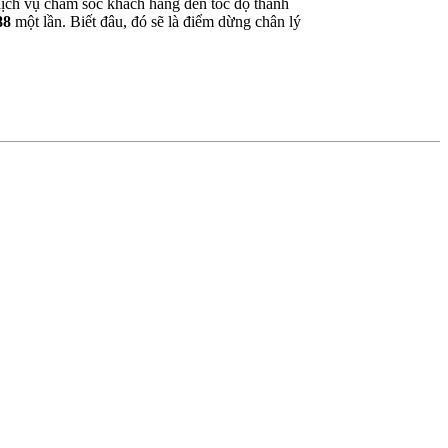
 dịch vụ chăm sóc khách hàng đến tốc độ thanh
88
một lần. Biết đâu, đó sẽ là điểm dừng chân lý