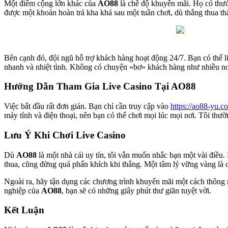
Một điểm cộng lớn khác của
AO88
là chế độ khuyến mãi. Họ có thưởn
được một khoản hoàn trả kha khá sau một tuần chơi, dù thắng thua thấ
Bên cạnh đó, đội ngũ hỗ trợ khách hàng hoạt động 24/7. Bạn có thể liên 
nhanh và nhiệt tình. Không có chuyện «bơ» khách hàng như nhiều nơ
Hướng Dẫn Tham Gia Live Casino Tại AO88
Việc bắt đầu rất đơn giản. Bạn chỉ cần truy cập vào
https://ao88-yu.c
máy tính và điện thoại, nên bạn có thể chơi mọi lúc mọi nơi. Tôi thườn
Lưu Ý Khi Chơi Live Casino
Dù
AO88
là một nhà cái uy tín, tôi vẫn muốn nhắc bạn một vài điều. 
thua, cũng đừng quá phấn khích khi thắng. Một tâm lý vững vàng là ch
Ngoài ra, hãy tận dụng các chương trình khuyến mãi một cách thông 
nghiệp của
AO88
, bạn sẽ có những giây phút thư giãn tuyệt vời.
Kết Luận