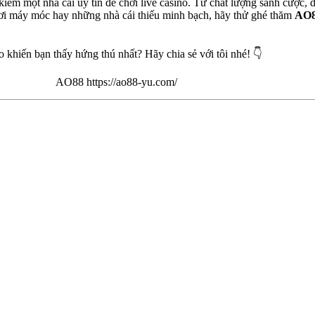
kiếm một nhà cái uy tín để chơi live casino. Từ chất lượng sảnh cược,
chơi máy móc hay những nhà cái thiếu minh bạch, hãy thử ghé thăm
AO
o khiến bạn thấy hứng thú nhất? Hãy chia sẻ với tôi nhé! 👇