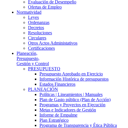
Evaluación de Desempeño
Ofertas de Empleo
Normatividad
Leyes
Ordenanzas
Decretos
Resoluciones
Circulares
Otros Actos Administativos
Certificaciones
Planeación,
Presupuesto,
Gestión y Control
PRESUPUESTO
Presupuesto Aprobado en Ejercicio
Información Histórica de presupuestos
Estados Financieros
PLANEACIÓN
Políticas | Lineamientos | Manuales
Plan de Gasto público (Plan de Acción)
Programas y Proyectos en Ejecución
Metas e Indicadores de Gestión
Informe de Empalme
Plan Estratégico
Programa de Transparencia y Ética Pública