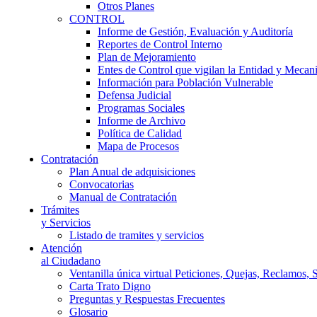
Otros Planes
CONTROL
Informe de Gestión, Evaluación y Auditoría
Reportes de Control Interno
Plan de Mejoramiento
Entes de Control que vigilan la Entidad y Mecan
Información para Población Vulnerable
Defensa Judicial
Programas Sociales
Informe de Archivo
Política de Calidad
Mapa de Procesos
Contratación
Plan Anual de adquisiciones
Convocatorias
Manual de Contratación
Trámites
y Servicios
Listado de tramites y servicios
Atención
al Ciudadano
Ventanilla única virtual Peticiones, Quejas, Reclamos, 
Carta Trato Digno
Preguntas y Respuestas Frecuentes
Glosario