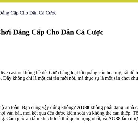
 Đẳng Cấp Cho Dân Cá Cược
 Chơi Đẳng Cấp Cho Dân Cá Cược
 live casino không hề dễ. Giữa hàng loạt lời quảng cáo hoa mỹ, rất dễ b
8
. Đây không chỉ là một cái tên mới nổi, mà thực sự là một sân chơi 
là độ an toàn. Bạn cũng vậy đúng không?
AO88
không phải dạng «nhà cá
ọi ván bài, mọi kết quả đều được kiểm soát và không thể can thiệp. Tôi 
g. Cảm giác an tâm khi chơi là thứ quan trọng nhất, và AO88 làm đượ