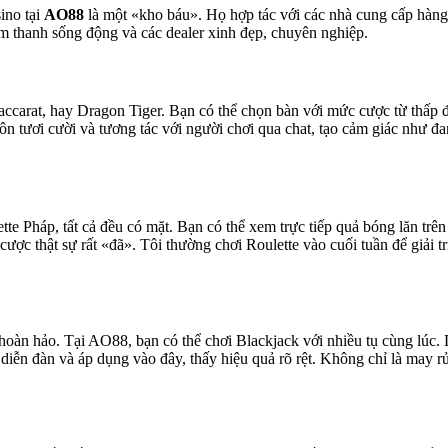
ino tại
AO88
là một «kho báu». Họ hợp tác với các nhà cung cấp hàng
m thanh sống động và các dealer xinh đẹp, chuyên nghiệp.
accarat, hay Dragon Tiger. Bạn có thể chọn bàn với mức cược từ thấp 
luôn tươi cười và tương tác với người chơi qua chat, tạo cảm giác như 
e Pháp, tất cả đều có mặt. Bạn có thể xem trực tiếp quả bóng lăn trên
c thật sự rất «đã». Tôi thường chơi Roulette vào cuối tuần để giải trí
 hoàn hảo. Tại AO88, bạn có thể chơi Blackjack với nhiều tụ cùng lúc. D
ễn đàn và áp dụng vào đây, thấy hiệu quả rõ rệt. Không chỉ là may rủi