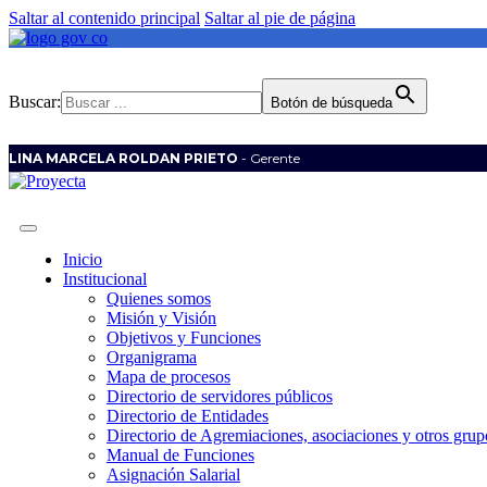
Saltar al contenido principal
Saltar al pie de página
Buscar:
Botón de búsqueda
LINA MARCELA ROLDAN PRIETO
- Gerente
Inicio
Institucional
Quienes somos
Misión y Visión
Objetivos y Funciones
Organigrama
Mapa de procesos
Directorio de servidores públicos
Directorio de Entidades
Directorio de Agremiaciones, asociaciones y otros grupo
Manual de Funciones
Asignación Salarial