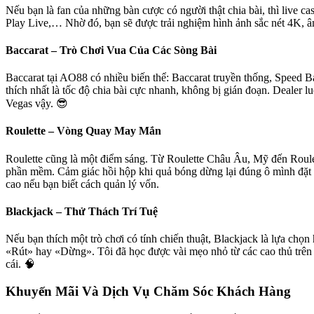
Nếu bạn là fan của những bàn cược có người thật chia bài, thì live cas
Play Live,… Nhờ đó, bạn sẽ được trải nghiệm hình ảnh sắc nét 4K, â
Baccarat – Trò Chơi Vua Của Các Sòng Bài
Baccarat tại AO88 có nhiều biến thể: Baccarat truyền thống, Speed B
thích nhất là tốc độ chia bài cực nhanh, không bị gián đoạn. Dealer 
Vegas vậy. 😎
Roulette – Vòng Quay May Mắn
Roulette cũng là một điểm sáng. Từ Roulette Châu Âu, Mỹ đến Roulett
phần mềm. Cảm giác hồi hộp khi quả bóng dừng lại đúng ô mình đặt cượ
cao nếu bạn biết cách quản lý vốn.
Blackjack – Thử Thách Trí Tuệ
Nếu bạn thích một trò chơi có tính chiến thuật, Blackjack là lựa chọn
«Rút» hay «Dừng». Tôi đã học được vài mẹo nhỏ từ các cao thủ trên di
cái. 🧠
Khuyến Mãi Và Dịch Vụ Chăm Sóc Khách Hàng