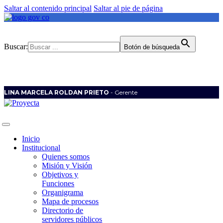
Saltar al contenido principal
Saltar al pie de página
Buscar:
Botón de búsqueda
LINA MARCELA ROLDAN PRIETO
- Gerente
Inicio
Institucional
Quienes somos
Misión y Visión
Objetivos y
Funciones
Organigrama
Mapa de procesos
Directorio de
servidores públicos