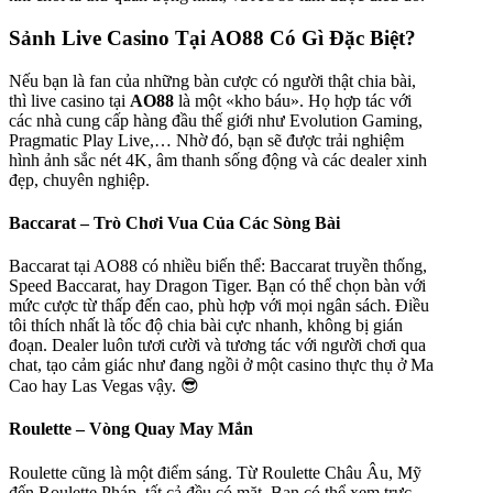
Sảnh Live Casino Tại AO88 Có Gì Đặc Biệt?
Nếu bạn là fan của những bàn cược có người thật chia bài,
thì live casino tại
AO88
là một «kho báu». Họ hợp tác với
các nhà cung cấp hàng đầu thế giới như Evolution Gaming,
Pragmatic Play Live,… Nhờ đó, bạn sẽ được trải nghiệm
hình ảnh sắc nét 4K, âm thanh sống động và các dealer xinh
đẹp, chuyên nghiệp.
Baccarat – Trò Chơi Vua Của Các Sòng Bài
Baccarat tại AO88 có nhiều biến thể: Baccarat truyền thống,
Speed Baccarat, hay Dragon Tiger. Bạn có thể chọn bàn với
mức cược từ thấp đến cao, phù hợp với mọi ngân sách. Điều
tôi thích nhất là tốc độ chia bài cực nhanh, không bị gián
đoạn. Dealer luôn tươi cười và tương tác với người chơi qua
chat, tạo cảm giác như đang ngồi ở một casino thực thụ ở Ma
Cao hay Las Vegas vậy. 😎
Roulette – Vòng Quay May Mắn
Roulette cũng là một điểm sáng. Từ Roulette Châu Âu, Mỹ
đến Roulette Pháp, tất cả đều có mặt. Bạn có thể xem trực