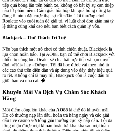
tiếp quả bóng lăn trên bánh xe, không có bất kỳ sự can thiệp
nào từ phần mềm. Cảm giác hồi hộp khi quả bóng dừng lại
đúng ô mình đặt cược thật sự rất «đã». Tôi thường chơi
Roulette vào cuối tuần để giải trí, vì luật chơi đơn giản mà tỷ
lệ thắng cũng khá cao nếu bạn biết cách quản lý vốn.
Blackjack – Thử Thách Trí Tuệ
Nếu bạn thích một trò chơi có tính chiến thuật, Blackjack là
lựa chọn hoàn hảo. Tại AO88, bạn có thể chơi Blackjack với
nhiều tụ cùng lúc. Dealer sẽ chia bài trực tiếp và bạn quyết
định «Rút» hay «Dừng». Tôi đã học được vài mẹo nhỏ từ
các cao thủ trên diễn đàn và áp dụng vào đây, thấy hiệu quả
rõ rệt. Không chỉ là may rủi, Blackjack còn là cuộc đấu trí
giữa bạn và nhà cái. 🧠
Khuyến Mãi Và Dịch Vụ Chăm Sóc Khách
Hàng
Một điểm cộng lớn khác của
AO88
là chế độ khuyến mãi.
Họ có thưởng nạp lần đầu, hoàn trả hàng ngày và các giải
đấu live casino với tổng giải thưởng cực kỳ hấp dẫn. Tôi đã
từng nhận được một khoản hoàn trả kha khá sau một tuần
chơi, dù thắng thua thất thường. Điều này giúp tôi có thêm