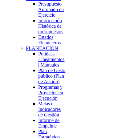
Presupuesto
Aprobado en
Ejercicio
Información
Histórica de
presupuestos
Estados
Financieros
PLANEACIÓN
Políticas |
Lineamientos
| Manuales
Plan de Gasto
público (Plan
de Acción)
Programas y
Proyectos en
Ejecución
Metas e
Indicadores
de Gestión
Informe de
Empalme
Plan
Estratégico