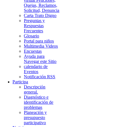
virtual Peticiones,
Quejas, Reclamos,
Solicitud, Denuncia
Carta Trato Digno
Preguntas y
Respuestas
Frecuentes
Glosario
Portal para niños
Multimedia Videos
Encuestas
Ayuda para
Navegar este Sitio
calendario de
Eventos
Notificación RSS
Participa
Descripción
general.
Diagnóstico e
identificación de
problemas
Planeación y
presupuesto
participativo