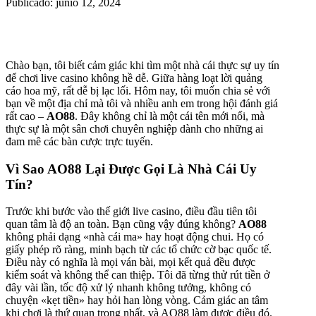
Publicado: junio 12, 2024
Chào bạn, tôi biết cảm giác khi tìm một nhà cái thực sự uy tín
để chơi live casino không hề dễ. Giữa hàng loạt lời quảng
cáo hoa mỹ, rất dễ bị lạc lối. Hôm nay, tôi muốn chia sẻ với
bạn về một địa chỉ mà tôi và nhiều anh em trong hội đánh giá
rất cao –
AO88
. Đây không chỉ là một cái tên mới nổi, mà
thực sự là một sân chơi chuyên nghiệp dành cho những ai
đam mê các bàn cược trực tuyến.
Vì Sao AO88 Lại Được Gọi Là Nhà Cái Uy
Tín?
Trước khi bước vào thế giới live casino, điều đầu tiên tôi
quan tâm là độ an toàn. Bạn cũng vậy đúng không?
AO88
không phải dạng «nhà cái ma» hay hoạt động chui. Họ có
giấy phép rõ ràng, minh bạch từ các tổ chức cờ bạc quốc tế.
Điều này có nghĩa là mọi ván bài, mọi kết quả đều được
kiểm soát và không thể can thiệp. Tôi đã từng thử rút tiền ở
đây vài lần, tốc độ xử lý nhanh không tưởng, không có
chuyện «kẹt tiền» hay hỏi han lòng vòng. Cảm giác an tâm
khi chơi là thứ quan trọng nhất, và AO88 làm được điều đó.