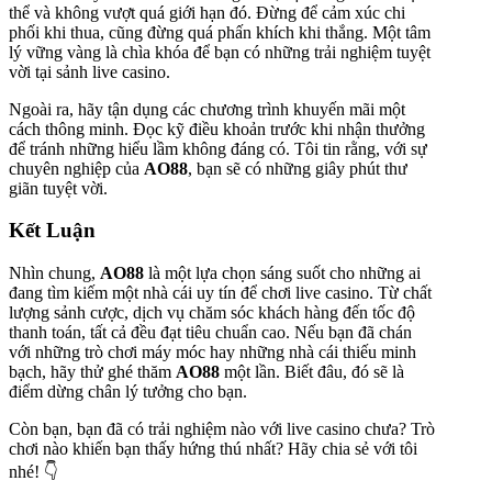
thể và không vượt quá giới hạn đó. Đừng để cảm xúc chi
phối khi thua, cũng đừng quá phấn khích khi thắng. Một tâm
lý vững vàng là chìa khóa để bạn có những trải nghiệm tuyệt
vời tại sảnh live casino.
Ngoài ra, hãy tận dụng các chương trình khuyến mãi một
cách thông minh. Đọc kỹ điều khoản trước khi nhận thưởng
để tránh những hiểu lầm không đáng có. Tôi tin rằng, với sự
chuyên nghiệp của
AO88
, bạn sẽ có những giây phút thư
giãn tuyệt vời.
Kết Luận
Nhìn chung,
AO88
là một lựa chọn sáng suốt cho những ai
đang tìm kiếm một nhà cái uy tín để chơi live casino. Từ chất
lượng sảnh cược, dịch vụ chăm sóc khách hàng đến tốc độ
thanh toán, tất cả đều đạt tiêu chuẩn cao. Nếu bạn đã chán
với những trò chơi máy móc hay những nhà cái thiếu minh
bạch, hãy thử ghé thăm
AO88
một lần. Biết đâu, đó sẽ là
điểm dừng chân lý tưởng cho bạn.
Còn bạn, bạn đã có trải nghiệm nào với live casino chưa? Trò
chơi nào khiến bạn thấy hứng thú nhất? Hãy chia sẻ với tôi
nhé! 👇