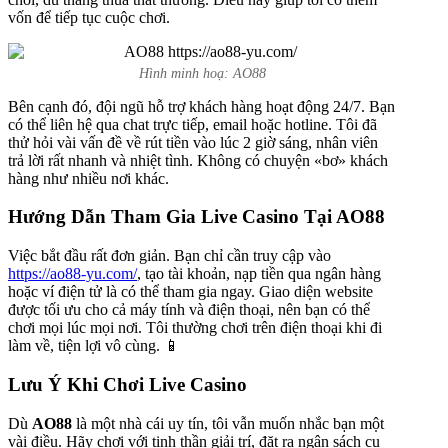
vốn để tiếp tục cuộc chơi.
Hình minh hoạ: AO88
Bên cạnh đó, đội ngũ hỗ trợ khách hàng hoạt động 24/7. Bạn
có thể liên hệ qua chat trực tiếp, email hoặc hotline. Tôi đã
thử hỏi vài vấn đề về rút tiền vào lúc 2 giờ sáng, nhân viên
trả lời rất nhanh và nhiệt tình. Không có chuyện «bơ» khách
hàng như nhiều nơi khác.
Hướng Dẫn Tham Gia Live Casino Tại AO88
Việc bắt đầu rất đơn giản. Bạn chỉ cần truy cập vào
https://ao88-yu.com/
, tạo tài khoản, nạp tiền qua ngân hàng
hoặc ví điện tử là có thể tham gia ngay. Giao diện website
được tối ưu cho cả máy tính và điện thoại, nên bạn có thể
chơi mọi lúc mọi nơi. Tôi thường chơi trên điện thoại khi đi
làm về, tiện lợi vô cùng. 📱
Lưu Ý Khi Chơi Live Casino
Dù
AO88
là một nhà cái uy tín, tôi vẫn muốn nhắc bạn một
vài điều. Hãy chơi với tinh thần giải trí, đặt ra ngân sách cụ