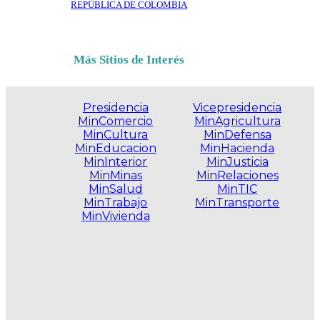
REPÚBLICA DE COLOMBIA
Más Sitios de Interés
Presidencia
Vicepresidencia
MinComercio
MinAgricultura
MinCultura
MinDefensa
MinEducacion
MinHacienda
MinInterior
MinJusticia
MinMinas
MinRelaciones
MinSalud
MinTIC
MinTrabajo
MinTransporte
MinVivienda
.